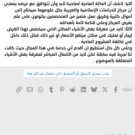
ثانيا: لاشك أن الحالة المادية لصاحبنا لابد وأن تتوافق مع غرضه بمعنى
أن مركز للدراسات الإسلامية والعربية بكل علومهما سيحتاج إلى
أموال كثيرة وفريق عمل متميز من المتخصصين يكونون على علم
بغرض المركز وعلى قناعة تامة بأهدافه .
ثالثا: لابد من معرفة بعض الأشياء المكان الذي سيخصص لهذا الغرض
إيجار أو تمليك في مكان مرتفع الأسعار أو غير ذلك فكل ذلك داخل
في تكلفة المشروع المادية .
وعلى كل حال استطيع ان أقدم أي خدمة في هذا المجال حيث كانت
لنا تجربة فيه سابقة لكن لابد من الاتصال المباشر لمعرفة بعض الأشياء
المتعلقة بالموضوع .
يجب تسجيل الدخول أو التسجيل كي تتمكن من الرد هنا.
X
فيسبوك
Bluesky
LinkedIn
Reddit
Pinterest
Tumblr
WhatsApp
الرابط
البريد الإلكتروني
شارك: