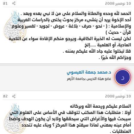
10 نوفمبر 2008
#1
و
ب
ض
د
الحمد لله وحده والصلاة والسلام على من لا نبي بعده وبعد .
و
ء
أحد الإخوة يريد أن ينشىء مركز بحوث يختص بالدراسات العربية
ع
والإسلامية : ( - نحو - صرف - بلاغة - عروض - تجويد - تفسير وعلوم
قرآن - حديث )
لكن ليست له الخبرة الكافية، ويرجو منكم الإفادة سواء عن الناحية
المادية، أو العلمية .....إلخ
فلا تبخلوا عليه جاد الله عليكم بمننه .
وجزاكم الله خيرًا .
د.محمد جمعة العيسوي
د
عضو هيئة التدريس بجامعة الأزهر
10 نوفمبر 2008
#2
السلام عليكم ورحمة الله وبركاته
أولا : متطلبات هذا المكتب تتوقف في الأساس على العلوم التي
سيبحث فيها والأغراض التي سيحققها ولابد أن يكون الهدف واضحا
أمام عينه بمعنى لماذا سيفتح هذا المركز ؟ وبناء عليه تتحدد
المتطلبات .