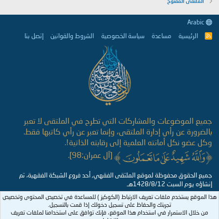
الملتقى المفتوح
Arabic
الرئيسية
مساعدة
سياسة الخصوصية
الشروط والقوانين
إتصل بنا
R
S
S
جميع الموضوعات والمشاركات التي تطرح في الملتقى لا تعبر
بالضرورة عن رأي إدارة الملتقى، وإنما تعبر عن رأي كاتبها فقط.
وكل عضو نكل أمانته العلمية إلى رقابته الذاتية!.
[آل عمران:98].
جميع الحقوق محفوظة لموقع الملتقى الفقهي, أحد فروع الشبكة الفقهية، تم
إنشاؤه يوم السبت 1428/8/12هـ
هذا الموقع يستخدم ملفات تعريف الارتباط (الكوكيز ) للمساعدة في تخصيص المحتوى وتخصيص
تجربتك والحفاظ على تسجيل دخولك إذا قمت بالتسجيل.
من خلال الاستمرار في استخدام هذا الموقع، فإنك توافق على استخدامنا لملفات تعريف