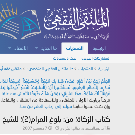
الرئيسية
المنتديات
ما الجديد
الأعضاء
المشاركات الجديدة
بحث بالمنتديات
الرئيسية
المنتديات
• الملتقى الفقهي المتخصص :
ملتقى فقه أرك
العِلْمُ رَحِمٌ بَيْنَ أَهْلِهِ، فَحَيَّ هَلاً بِكَ مُفِيْدَاً وَمُسْتَفِيْدَاً، مُشِيْعَاً لآ
مُلازِمَاً لِلأَمَانَةِ العِلْمِيةِ، مُسْتَشْعِرَاً أَنَّ: (الْمَلَائِكَةَ لَتَضَعُ أَجْنِحَتَهَا لِ
فَهَنِيْئَاً لَكَ سُلُوْكُ هَذَا السَّبِيْلِ؛ (وَمَنْ سَلَكَ طَرِيقًا يَلْتَمِسُ فِيهِ عِلْمًا سَ
مرحباً بزيارتك الأولى للملتقى، وللاستفادة من الملتقى والتفاعل
وإن كنت عضواً سابقاً
فهلم إلى رحاب العلم من هنا.
كتاب الزكاة؛ من: بلوغ المرام(2)؛ للشيخ العلامة د/ عبدالكريم الخضير
ب
ت
أ.د. عبدالحميد بن صالح الكراني
7 ديسمبر 2007
ا
ا