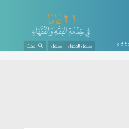
3: م
تسجيل الدخول
تسجيل
البحث