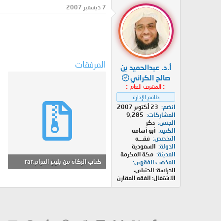
د
ر
7 ديسمبر 2007
ئ
ي
ا
خ
ل
ا
م
ل
و
ب
ض
د
المرفقات
أ.د. عبدالحميد بن
و
ء
ع
صالح الكراني
:: المشرف العام ::
طاقم الإدارة
انضم
23 أكتوبر 2007
المشاركات
9,285
الجنس
ذكر
الكنية
أبو أسامة
التخصص
فقـــه
الدولة
السعودية
المدينة
مكة المكرمة
كتاب الزكاة من بلوغ المرام.rar
المذهب الفقهي
الدراسة: الحنبلي،
146.6 KB · المشاهدات: 0
الاشتغال: الفقه المقارن