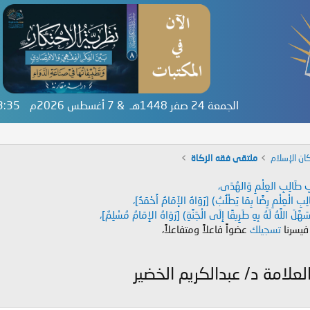
الجمعة 24 صفر 1448هـ & 7 أغسطس 2026م
53:35
ان الإسلام
ملتقى فقه الزكاة
دَابِ طَالِبِ العِلْمِ وَالهُدَى،
طَالِبِ الْعِلْمِ رِضًا بِمَا يَطْلُبُ) [رَوَاهُ الإَمَامُ أَحْمَدُ]،
هَّلَ اللَّهُ لَهُ بِهِ طَرِيقًا إِلَى الْجَنَّةِ) [رَوَاهُ الإِمَامُ مُسْلِمٌ]،
 فيسرنا
تسجيلك
عضواً فاعلاً ومتفاعلاً،