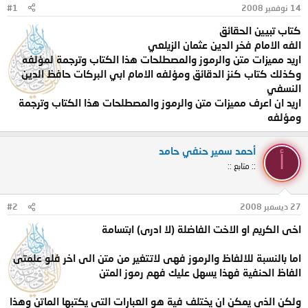
14 نوفمبر 2008
#1
و
ب
ض
د
كتاب تبيين الحقائق
و
ء
الفه الامام فخر الدين عثمان الزيلعي
ع
اريد مميزات متن والرموز والمصطلحات هذا الكتاب وترجمة لمؤلفه
وكذلك كتاب كنز الدقائق ومؤلفه الامام ابي البركات حافظ الدين
النسفي
اريد ان اعرف مميزات متن والرموز والمصطلحات هذا الكتاب وترجمة
ومؤلفه
أحمد سمير حنفي حامد
أ
:: متابع ::
27 ديسمبر 2008
#2
اخى الكريم او الاخت الفاضلة (لا ادرى) ابتسامة
اما بالنسبة للالفاظ والرموز فهى لاتتغير من متن الى اخر فلو علمتى
الفاظ الحنفية فهذا يسهل عليك فهم رموز المتن
ولكن الذى يمكن ان يختلف فية هو العبارات التى يكتبها الماتن وهذا