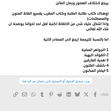
يرجع لاختلاف العصور وزمان الماتن
(وهناك كتاب طلابة الطلبة وكتاب المغرب يفسرو الفاظ المتون
والمصطلحات)
واذا اشكل عليك شى من الالفاظ اكتبة لعل احد اخواننا يوضحة ان
شاء الله تعالى
اما بالنسبة للترجمة ارجع الى المصادر الاتية
1-الجواهر المضية
2-الفوائد البهية
3-هدية العارفين
4-كشف الظنون
5-ايضاح المكنون
يجب تسجيل الدخول أو التسجيل كي تتمكن من الرد هنا.
X
فيسبوك
Bluesky
LinkedIn
Reddit
Pinterest
Tumblr
WhatsApp
الرابط
البريد الإلكتروني
شارك: