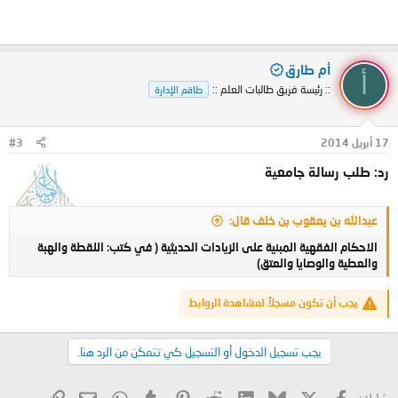
أم طارق
أ
:: رئيسة فريق طالبات العلم ::
طاقم الإدارة
17 أبريل 2014
#3
رد: طلب رسالة جامعية
عبدالله بن يعقوب بن خلف قال:
الاحكام الفقهية المبنية على الزيادات الحديثية ( في كتب: اللقطة والهبة
والعطية والوصايا والعتق)
يجب أن تكون مسجلاً لمشاهدة الروابط
يجب تسجيل الدخول أو التسجيل كي تتمكن من الرد هنا.
X
فيسبوك
Bluesky
LinkedIn
Reddit
Pinterest
Tumblr
WhatsApp
الرابط
البريد الإلكتروني
شارك: