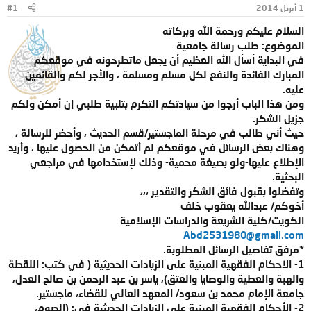
1 أبريل 2014
#1
و
ب
ض
د
السلام عليكم ورحمة الله وبركاته
و
ء
الموضوع: طلب رسالة جامعية
ع
في البداية أسأل الله العظيم أن يجعل ماتطرحونه في موقعكم
المبارك الفائدة والنفع لكل مسلم ومسلمة ، والأجر لكم والقائمين
عليه.
ومن هذا الباب أرجوا من سيادتكم التكرم بتلبية طلبي إن أمكن ولكم
جزيل الشكر.
حيث أني طالب في مرحلة الماجستير/قسم الحديث ، وأحضر للرسالة ،
وهناك بعض الرسائل في موقعكم لم أتمكن من الحصول عليها ، وأريد
الإطلاع عليها-ولو بصيغة محمية- وذلك لإستخدامها في مراجعي
البحثية.
وتفضلوا بقبول فائق الشكر والتقدير ،،،
أخوكم/ عبدالله يعقوب خلف
الكويت/كلية الشريعة والدراسات الإسلامية
Abd2531980@gmail.com
*مرفق تفاصيل الرسائل المطلوبة.
1- الاحكام الفقهية المبنية على الزيادات الحديثية ( في كتب: اللقطة
والهبة والعطية والوصايا والعتق)، ياسر بن عبد الرحمن بن صالح العدل،
جامعة الإمام محمد بن سعود/ المعهد العالي للقضاء، ماجستير.
2- الأحكام الفقهية المبنية على الزيادات الحديثية في: (الصوم،