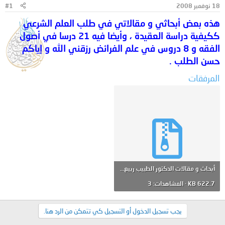
18 نوفمبر 2008
#1
و
ب
ض
د
هذه بعض أبحاثي و مقالاتي في طلب العلم الشرعي
و
ء
ككيفية دراسة العقيدة ، وأيضا فيه 21 درسا في أصول
ع
الفقه و 8 دروس في علم الفرائض رزقني الله و إياكم
حسن الطلب .
المرفقات
أبحاث و مقالات الدكتور الطبيب ربيع أحمد في طلب العلم الشرعي.rar
622.7 KB · المشاهدات: 3
يجب تسجيل الدخول أو التسجيل كي تتمكن من الرد هنا.