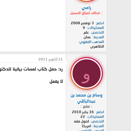
رامي
:: مخالف لميثاق التسجيل
::
انضم
3 نوفمبر 2008
المشاركات
9
التخصص
علم
المدينة
عمان
المذهب الفقهي
الظاهري
11 أكتوبر 2011
و
رد: حمل كتاب لمسات بيانية للدكتو
لا يعمل
وسام بن محمد بن
عبدالباقي
:: متابع ::
انضم
16 يناير 2010
المشاركات
22
التخصص
اصول فقه
المدينة
امريكا
المذهب الفقهي