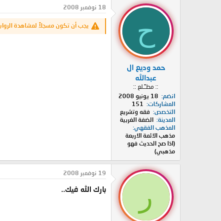
د
ر
18 نوفمبر 2008
ئ
ي
ح
ا
خ
يجب أن تكون مسجلاً لمشاهدة الرواب
ل
ا
م
ل
و
ب
ض
د
حمد وديع ال
و
ء
ع
عبدالله
:: مطـًـلع ::
انضم
18 يونيو 2008
المشاركات
151
التخصص
فقه وتشريع
المدينة
الضفة الغربية
المذهب الفقهي
مذهب الائمة الاربعة
(اذا صح الحديث فهو
مذهبي)
19 نوفمبر 2008
ر
بارك الله فيك..