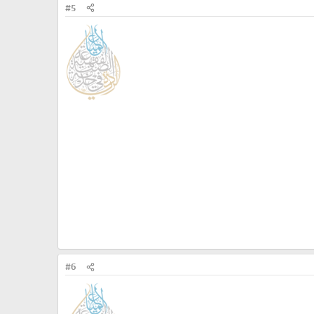
#5
#6