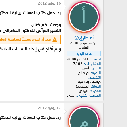
16 يوليو 2012
أ
رد: حمل كتاب لمسات بيانية للدكتو
وجدت لكم كتاب
التعبير القرآني للدكتور السامرائي 
أم طارق
يجب أن تكون مسجلاً لمشاهدة الرواب
:: رئيسة فريق طالبات
العلم ::
ولم أفلح في إيجاد اللمسات البيانية
طاقم الإدارة
انضم
11 أكتوبر 2008
المشاركات
7,182
الجنس
أنثى
الكنية
أم طارق
التخصص
دراسات إسلامية
الدولة
السعودية
المدينة
الرياض
المذهب الفقهي
سني
17 يوليو 2012
م
رد: حمل كتاب لمسات بيانية للدكتو