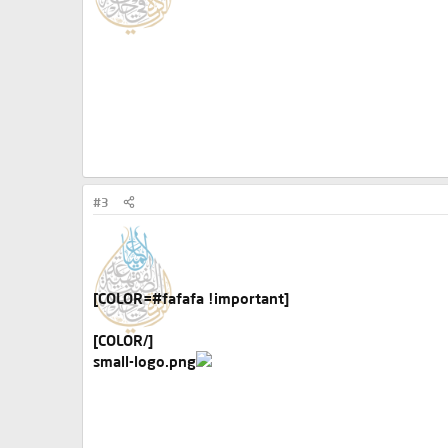
#3
[COLOR=#fafafa !important]
[/COLOR]​