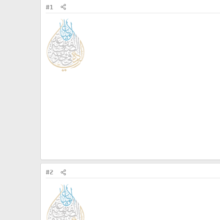
#1
#2