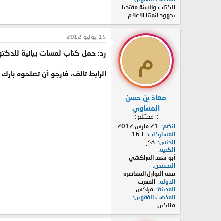
الكتاب والسنة مقتديا
بجهود ائمتنا الاعلام
15 يوليو 2012
م
رد: حمل كتاب لمسات بيانية للدكتو
الرابط تالف، فأرجو أن تصلحوه بارك 
معاذ بن حسن
المساوي
:: مطـًـلع ::
انضم
21 مارس 2012
المشاركات
163
الجنس
ذكر
الكنية
أبو سعد المراكشي
التخصص
فقه النوازل المعاصرة
الدولة
المغرب
المدينة
مراكش
المذهب الفقهي
مالكي