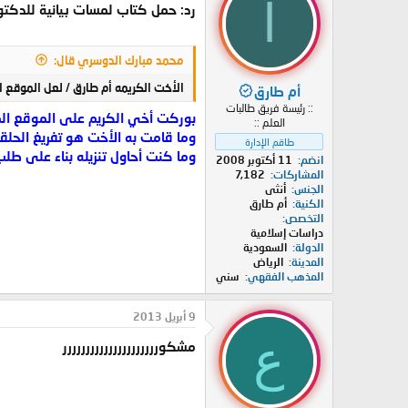
أ
رد: حمل كتاب لمسات بيانية للدكتو
محمد مبارك الدوسري قال:
الأخت الكريمه أم طارق / لعل الموقع ا
أم طارق
:: رئيسة فريق طالبات
بوركت أخي الكريم على الموقع ال
العلم ::
وما قامت به الأخت هو تفريغ الحلق
طاقم الإدارة
وما كنت أحاول تنزيله بناء على طلب
انضم
11 أكتوبر 2008
المشاركات
7,182
الجنس
أنثى
الكنية
أم طارق
التخصص
دراسات إسلامية
الدولة
السعودية
المدينة
الرياض
المذهب الفقهي
سني
9 أبريل 2013
ع
مشكوررررررررررررررررررررر