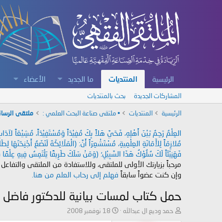
الرئيسية
المنتديات
ما الجديد
الأعضاء
المشاركات الجديدة
بحث بالمنتديات
الرئيسية
المنتديات
• ملتقى صناعة البحث العلمي :
ملتقى الرسائ
العِلْمُ رَحِمٌ بَيْنَ أَهْلِهِ، فَحَيَّ هَلاً بِكَ مُفِيْدَاً وَمُسْتَفِيْدَاً، مُشِيْعَاً لآ
مُلازِمَاً لِلأَمَانَةِ العِلْمِيةِ، مُسْتَشْعِرَاً أَنَّ: (الْمَلَائِكَةَ لَتَضَعُ أَجْنِحَتَهَا لِ
فَهَنِيْئَاً لَكَ سُلُوْكُ هَذَا السَّبِيْلِ؛ (وَمَنْ سَلَكَ طَرِيقًا يَلْتَمِسُ فِيهِ عِلْمًا سَ
مرحباً بزيارتك الأولى للملتقى، وللاستفادة من الملتقى والتفاعل
وإن كنت عضواً سابقاً
فهلم إلى رحاب العلم من هنا.
حمل كتاب لمسات بيانية للدكتور فاضل 
ب
ت
حمد وديع ال عبدالله
18 نوفمبر 2008
ا
ا