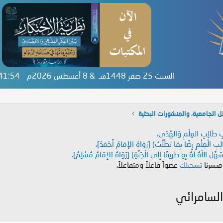
السبت 25 صفر 1448هـ & 8 أغسطس 2026م
:41:55
ل الجامعية، والمنشورات البحثية
دَابِ طَالِبِ العِلْمِ وَالهُدَى،
طَالِبِ الْعِلْمِ رِضًا بِمَا يَطْلُبُ) [رَوَاهُ الإَمَامُ أَحْمَدُ]،
هَّلَ اللَّهُ لَهُ بِهِ طَرِيقًا إِلَى الْجَنَّةِ) [رَوَاهُ الإِمَامُ مُسْلِمٌ]،
 فيسرنا
تسجيلك
عضواً فاعلاً ومتفاعلاً،
السامرائي