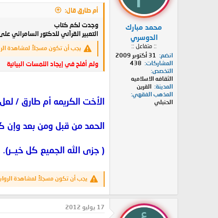
أم طارق قال:
وجدت لكم كتاب
محمد مبارك
التعبير القرآني للدكتور السامرائي على 
الدوسري
:: متفاعل ::
يجب أن تكون مسجلاً لمشاهدة الر
انضم
31 أكتوبر 2009
المشاركات
438
ولم أفلح في إيجاد اللمسات البيانية
التخصص
الثقافه الاسلاميه
المدينة
القرين
المذهب الفقهي
الأخت الكريمه أم طارق / لعل
الحنبلي
الحمد من قبل ومن بعد وإن كان 
( جزى الله الجميع كل خيــر).
يجب أن تكون مسجلاً لمشاهدة الرواب
17 يوليو 2012