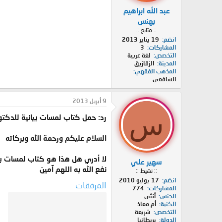
عبد الله ابراهيم
بهنس
:: متابع ::
انضم
19 يناير 2013
المشاركات
3
التخصص
لغة عربية
المدينة
الزقازيق
المذهب الفقهي
الشافعي
9 أبريل 2013
س
رد: حمل كتاب لمسات بيانية للدكتو
السلام عليكم ورحمة الله وبركاته
لا أدري هل هذا هو كتاب لمسات بي
سهير علي
نفع الله به اللهم آمين
:: نشيط ::
انضم
17 يوليو 2010
المرفقات
المشاركات
774
الجنس
أنثى
الكنية
أم معاذ
التخصص
شريعة
الدولة
بريطانيا