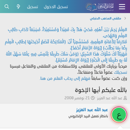
تسجيل الدخول
تسجيل
ملتقى المذهب الحنبلي
العِلْمُ رَحِمٌ بَيْنَ أَهْلِهِ، فَحَيَّ هَلاً بِكَ مُفِيْدَاً وَمُسْتَفِيْدَاً، مُشِيْعَاً لآدَابِ طَالِبِ
العِلْمِ وَالهُدَى،
مُلازِمَاً لِلأَمَانَةِ العِلْمِيةِ، مُسْتَشْعِرَاً أَنَّ: (الْمَلَائِكَةَ لَتَضَعُ أَجْنِحَتَهَا لِطَالِبِ الْعِلْمِ
رِضًا بِمَا يَطْلُبُ) [رَوَاهُ الإَمَامُ أَحْمَدُ]،
فَهَنِيْئَاً لَكَ سُلُوْكُ هَذَا السَّبِيْلِ؛ (وَمَنْ سَلَكَ طَرِيقًا يَلْتَمِسُ فِيهِ عِلْمًا سَهَّلَ اللَّهُ
لَهُ بِهِ طَرِيقًا إِلَى الْجَنَّةِ) [رَوَاهُ الإِمَامُ مُسْلِمٌ]،
مرحباً بزيارتك الأولى للملتقى، وللاستفادة من الملتقى والتفاعل فيسرنا
تسجيلك
عضواً فاعلاً ومتفاعلاً،
وإن كنت عضواً سابقاً
فهلم إلى رحاب العلم من هنا.
بالله عليكم أيها الإخوة
ب
ت
عبد الله عبد العزيز
21 نوفمبر 2008
ا
ا
د
ر
عبد الله عبد العزيز
ع
ئ
ي
بانتظار تفعيل البريد الإلكتروني
ا
خ
ل
ا
م
ل