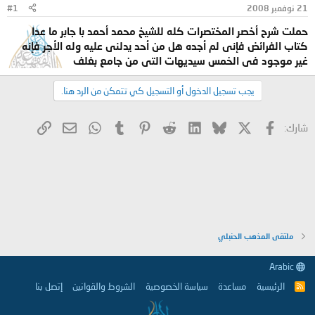
21 نوفمبر 2008
#1
و
ب
ض
د
حملت شرح أخصر المختصرات كله للشيخ محمد أحمد با جابر ما عدا
و
ء
كتاب الفرائض فإنى لم أجده هل من أحد يدلنى عليه وله الأجر فإنه
ع
غير موجود فى الخمس سيديهات التى من جامع بغلف
يجب تسجيل الدخول أو التسجيل كي تتمكن من الرد هنا.
X
فيسبوك
Bluesky
LinkedIn
Reddit
Pinterest
Tumblr
WhatsApp
الرابط
البريد الإلكتروني
شارك:
ملتقى المذهب الحنبلي
Arabic
الرئيسية
مساعدة
سياسة الخصوصية
الشروط والقوانين
إتصل بنا
R
S
S