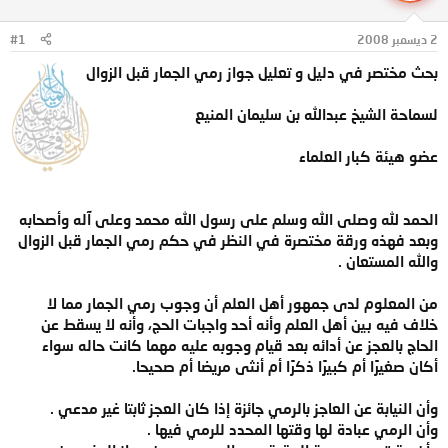
ل
ا
م
ل
2 ديسمبر 2008
#1
و
ب
ض
د
بحث مختصر في دليل و تعليل جواز رمي الجمار قبل الزوال
و
ء
ع
لسماحة الشيخ عبدالله بن سليمان المنيع
عضو هيئة كبار العلماء
الحمد لله وصلى الله وسلم على رسول الله محمد وعلى آله وأصحابه
وبعد فهذه ورقة مختصرة في النظر في حكم رمي الجمار قبل الزوال
والله المستعان .
من المعلوم لدى جمهور أهل العلم أن وجوب رمي الجمار مما لا
خلاف فيه بين أهل العلم وأنه أحد واجبات الحج، وأنه لا يسقط عن
الحاج بالعجز عن أدائه بعد قيام وجوبه عليه مهما كانت حاله سواء
أكان صغيرًا أم كبيرًا ذكرًا أم أنثى مريضا أم صحيحا.
وأن النيابة عن العاجز بالرمي جائزة إذا كان العجز ثابتا غير مدعي .
وأن الرمي عبادة لها وقتها المحدد للرمي فيها .