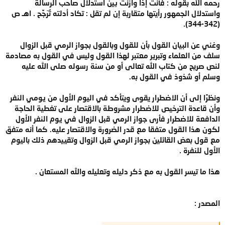
رحمه الله بقوله : فأنت إذا وازنت بين استدلال صاحب الرسالة
واستدلال الجمهور رأيتها متقاربة إن لم تقل : تكاد أدلته تُرَجِّح . اهـ ص
(342-344).
وغني عن البيان القول بأن للقول وبالقول بجواز الرمي قبل الزوال
سلف من العلماء وتبرير معتبر لهذا القول وليس في القول به مصادمة
لنص صريح من كتاب الله تعالى أو من سنة رسوله صلى الله عليه
وسلم أو شذوذ في القول به.
ونظرًَا إلى أن الاضطرار يقوى ويتأكد في اليوم الأول من يومي النفر
وأن قاعدة الترخيص للاضطرار مشروطة بالاقتصار على تغطية الحاجة
الدافعة للاضطرار فأرى جواز الرمي قبل الزوال في يوم النفر الأول
لكون هذا القول متفقا مع قدر الضرورة والاقتصار عليه. كما أنه متفق
مع قول بعض القائلين بجواز الرمي قبل الزوال وتقييدهم ذلك باليوم
الأول للنفرة .
هذا ما تيسر القول به مع ذكر دليله وتعليله والله المستعان .
المصدر :