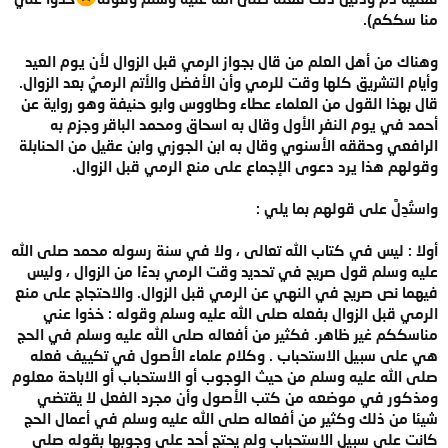
منا سككم).
وهناك من أهل العلم من قال بجواز الرمي قبل الزوال لأن يوم العيد
وأيام التشريق كلها وقت للرمي وأن الأفضل والأتم الرميُ بعد الزوال.
قال بهذا القول من العلماء عطاء وطاووس وابو حنيفة وهو رواية عن
أحمد في يوم النفر الأول وقال به اسحاق ومحمد الباقر وجزم به
الرافعي وحققه الأسنوي وقال به ابن الجوزي وابن عقيل من الحنابلة
وقولهم هذا يرد دعوى الإجماع على منع الرمي قبل الزوال.
واستُدِلَّ على قولهم بما يلي :
أولا : ليس في كتاب الله تعالى ، ولا في سنة رسوله محمد صلى الله
عليه وسلم قول صريح في تحديد وقت الرمي بدءًا من الزوال ، وليس
فيهما نص صريح في النهي عن الرمي قبل الزوال. والاحتجاج على منع
الرمي قبل الزوال بفعله صلى الله عليه وسلم وقوله : خذوا عني
مناسككم غير ظاهر. فكثير من أفعاله صلى الله عليه وسلم في الحج
هي على سبيل الاستحباب . وكلام علماء الأصول في تكييف فعله
صلى الله عليه وسلم من حيث الوجوب أو الاستحباب أو الاباحة معلوم
ومذكور في موضعه من كتب الأصول وأن مجرد الفعل لا يقتضي
شيئا من ذلك وكثير من أفعاله صلى الله عليه وسلم في أعمال الحج
كانت على سبيل الاستحباب ولم يحتج أحد على وجوبها بقوله صلى