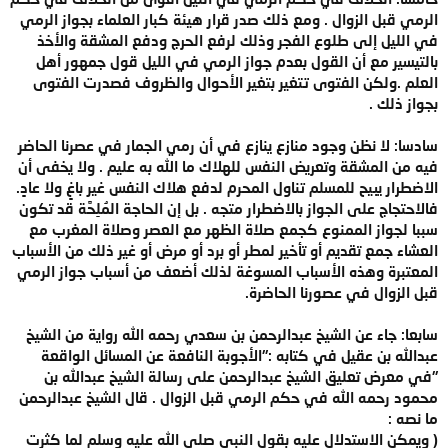
الرمي قبل الزوال . ومع ذلك صدر قرار هيئة كبار العلماء بجواز الرمي
في الليل إلى طلوع الفجر وذلك لرفع الحرج ودفع المشقة والأخذ
بالتيسير مع أن القول بعدم جواز الرمي في الليل قول جمهور أهل
العلم .ولكن الفتوى تتغير بتغير الأحوال والظروف فصدرت الفتوى
بجواز ذلك .
سادسا: لا نظن وجود منازع ينازع في أن رمي الجمار في عصرنا الحاضر
فيه من المشقة وتعريض النفس للهلاك ما الله به عليم . ولا يخفى أن
الاضطرار يبيح للمسلم تناول المحرم لدفع هلاك النفس غير باغٍ ولا عادٍ.
فالاحتجاج على الجواز بالاضطرار متجه . بل إن الحاجة المُلِحَّة قد تكون
سببا لجواز الممنوع كجمع صلاة الظهر مع العصر وصلاة المغرب مع
العشاء جمع تقديم أو تأخير لمطر أو برد أو مرض أو غير ذلك من الأسباب
المعتبرة وهذه الأسباب المسوغة لذلك أضعف من أسباب جواز الرمي
قبل الزوال في عصورنا الحاضرة.
سابعا: جاء عن الشيخ عبدالرحمن بن سعدي رحمه الله رواية من الشيخ
عبدالله بن عقيل في كتابه :"الأجوبة النافعة عن المسائل الواقعة
"في معرض تعليق الشيخ عبدالرحمن على رسالة الشيخ عبدالله بن
محمود رحمه الله في حكم الرمي قبل الزوال . قال الشيخ عبدالرحمن
ما نصه :
( ويمكن الاستدلال عليه بقول النبي صلى الله عليه وسلم لما كثرت