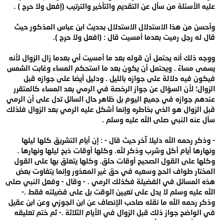
عليه الأسئلة من سأل عن التقديم والتأخير والترتيب (إفعل ولا حرج ) .
وأحسن من هذا الاستدلال الاستدلال بحديث ابن عباس المذكور حيث
قال له رجل رميت بعدما أمسيت قال : (افعل ولا حرج ).
ووجه ذلك أنه يحتمل أن قوله بعد ما أمسيت أي بعدما زال الزوال لأنه
يسمى مساءً . ويحتمل أن يكون بعد ما استحكم المساء وغابت الشمس
فيكون فيه دلالة على جوازه بالليل . ودليل أيضا على جوازه قبل
الزوال؛ لأن السؤال عن جواز الرخصة في الرمي بعد المساء كالمتقرر
عندهم جوازه في جميع اليوم بل ظاهر حال السائل تدل على أن الرمي
قبل الزوال هو الذي بخاطره وإنما أشكل عليه الرمي بعد الزوال فلذلك
سأل عنه النبي صلى الله عليه وسلم .
- وذكر رحمه الله دليلا آخر حيث قال - : إن أيام التشريق كلها ليلها
ونهارها أيام أكل وشرب وذكر لله. وكلها أوقات ذبح ليلها ونهارها .
وكلها على القول الصحيح أوقات حلق. وكلها يتعلق بها على القول
المختار طواف الحج وسعيه في حق غير المعذور وإنما يتفاوت بعض
هذه المسائل في الفضيلة فكذلك الرمي . - وقال - وفعل النبي صلى
الله عليه وسلم لا يدل على تعيين الوقت بل على فضيلته فقط .-
وذكر رحمه الله ما نقله صاحب الإنصاف عن ابن الجوزي وعن ابن عقيل
في الواضح جواز ذلك قبل الزوال في الأيام الثلاثة .- ثم ختم تعليقه