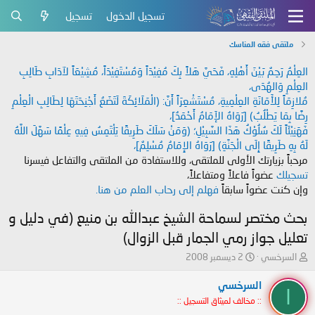
تسجيل الدخول
تسجيل
ملتقى فقه المناسك
العِلْمُ رَحِمٌ بَيْنَ أَهْلِهِ، فَحَيَّ هَلاً بِكَ مُفِيْدَاً وَمُسْتَفِيْدَاً، مُشِيْعَاً لآدَابِ طَالِبِ
العِلْمِ وَالهُدَى،
مُلازِمَاً لِلأَمَانَةِ العِلْمِيةِ، مُسْتَشْعِرَاً أَنَّ: (الْمَلَائِكَةَ لَتَضَعُ أَجْنِحَتَهَا لِطَالِبِ الْعِلْمِ
رِضًا بِمَا يَطْلُبُ) [رَوَاهُ الإَمَامُ أَحْمَدُ]،
فَهَنِيْئَاً لَكَ سُلُوْكُ هَذَا السَّبِيْلِ؛ (وَمَنْ سَلَكَ طَرِيقًا يَلْتَمِسُ فِيهِ عِلْمًا سَهَّلَ اللَّهُ
لَهُ بِهِ طَرِيقًا إِلَى الْجَنَّةِ) [رَوَاهُ الإِمَامُ مُسْلِمٌ]،
مرحباً بزيارتك الأولى للملتقى، وللاستفادة من الملتقى والتفاعل فيسرنا
تسجيلك
عضواً فاعلاً ومتفاعلاً،
وإن كنت عضواً سابقاً
فهلم إلى رحاب العلم من هنا.
بحث مختصر لسماحة الشيخ عبدالله بن منيع (في دليل و
تعليل جواز رمي الجمار قبل الزوال)
ب
ت
السرخسي
2 ديسمبر 2008
ا
ا
د
ر
السرخسي
ا
ئ
ي
:: مخالف لميثاق التسجيل ::
ا
خ