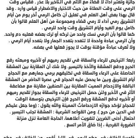
جائزة وتعتبر أداءً لا قضاءً مع الأثم في الـتأخير بلا عذر . فقياس وقت
الرمي على وقت الصلاة من حيث الاختيار والاضطرار قياس وارد . وقد
قال بهذا بعض أهل العلم في تعليل أن كامل الرمي آخر يوم من أيام
التشريق رمي أداء لا رمي قضاء ومجموعة من أهل العلم قالوا بأن
كامل يوم العيد وأيام التشريق وقت واحد للرمي .
كما قالوا بأن الرمي نسك واحد من تركه أو ترك بعضه فعليه دم واحد.
وأن الرمي عبادة واحدة لا تتعدد بتعدد الجمار ولا بتعدد أيام الرمي .
ولا تُعرف عبادةٌ مؤقتة بوقت لا يجوز فعلها في بعضه.
رابعا: الترخيص للرعاء والسقاة في تقديم رميهم أو تأخيره ومبعثه رفع
الحرج ودفع المشقة والأخذ بالتيسير. ولا شك أن المقارنة بين المشقة
الحاصلة على الرعاء والسقاة في تكليفهم برمي جمارهم مع الحجاج
أيام التشريق وبين ما يحصل عليه الحجاج في عصرنا الحاضر من المشقة
البالغة والازدحام المميت المقارنة بين الصنفين مقارنة مع مضاعفة
الأثر في الأخير ولئن حصل الترخيص للرعاء والسقاة بجواز تقديم رميهم
أو تأخيره لدفع المشقة ورفع الحرج فإن الترخيص بتوسعة الوقت
للحجاج تؤكد جوازَه الازدحاماتُ المميتة والله يقول : (وما جعل عليكم
في الدين من حرج ). ومن القواعد الشرعية : المشقة تجلب التيسير .
احتمال أدنى الضررين لتفويت أعلاهما، الحاجة العامة تنزل منزلة
الضرورة الفردية ، إذا ضاق الأمر اتسع .
خامسا: الخلاف في حكم الرمي في الليل أقوى من الخلاف في حكم