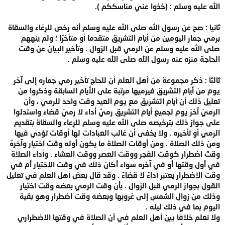
الله عليه وسلم : (خذوا عني مناسككم ).
ثانيا : صح عن رسول الله صلى الله عليه وسلم أنه رخص للرِعَاء والسقاة
برمي جمار اليومين من أيام التشريق متقدما أو متأخرًا ؛ ولم ينههم
صلى الله عليه وسلم عن الرمي قبل الزوال . وتأخير البيان عن وقت
الحاجة منزه عنه رسول الله صلى الله عليه وسلم .
ثالثا : ذكر مجموعة من أهل العلم أن للحاج تأخير رمي جماره إلى آخر
يوم من أيام التشريق فيرميها مرتبة على الأيام السابقة وذكروا من
تعليل ذلك أن أيام التشريق مع يوم العيد وقت واحد للرمي ، وأن
الرميَ آخرَ يوم لجميع أيام التشريق رميُ أداء لا رميَ قضاء واستدلوا
على جواز ذلك بترخيصه صلى الله عليه وسلم للرِعاء والسقاة بتقديم
الرمي أو تأخيره . ولا يخفى أن غالب العبادات لها أوقات تؤدي فيها
ومن ذلك الصلاة . ومن أوقات الصلاة ما يكون أوله وقتَ اختيار وآخرهُ
وقتَ اضطرار كوقت الفجر ووقت العصر ووقت العشاء . وأداء الصلاة
في أول وقتها أو في آخره سواء أكان ذلك في وقت الاختيار أم في
وقت الاضطرار يعتبر أداءً لا قضاءً . وقد قال بعض أهل العلم في تعليل
القول بجواز الرمي قبل الزوال . بأن وقت الرمي بعضه وقت اختيار
وذلك من زوال الشمس إلى غروبها وبعضه وقت اضطرار وهو بقية
اليوم بما في ذلك ليله .
ولا نعلم خلافا بين أهل العلم في أن الصلاة في وقتها الاضطراري