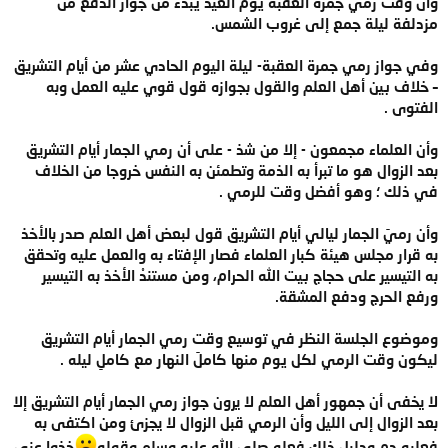
وأن وقت رمي جمرة العقبة يوم العيد يبدء من جواز الدفع من
مزدلفة ليلة جمع إلى غروب الشمس.
وفي جواز رمي جمرة العقبة- ليلة اليوم الحادي عشر من أيام التشريق
– خلاف بين أهل العلم والقول بجوازه قول قوي عليه العمل وبه
الفتوى .
وأن العلماء مجمعون - إلا من شذ - على أن رمي الجمار أيام التشريق
بعد الزوال هو ما تبرأ به الذمة وتطمئن به النفس خروجا من الخلاف
في ذلك ؛ وهو أفضل وقت للرمي .
وأن رميَ الجمار ليالي أيام التشريق قول لبعض أهل العلم صدر بالأخذ
به قرار مجلس هيئة كبار العلماء فصار الإفتاء به والعمل عليه وتحقق
به التيسير على حجاج بيت الله الحرام، ومن مستندْ الأخذ به التيسير
ورفع الحرج ودفع المشقة.
وموضوع الجلسة النظر في توسيع وقت رمي الجمار أيام التشريق
ليكون وقت الرمي لكل يوم منها كاملَ النهار مع كاملِ ليله .
لا يخفى أن جمهور أهل العلم لا يرون جواز رمي الجمار أيام التشريق إلا
بعد الزوال إلى الليل وأن الرمي قبل الزوال لا يجزئ ومن اكتفى به
فعليه دم ودليل ذلك فعله صلى الله عليه وسلم وقوله
خذوا عني