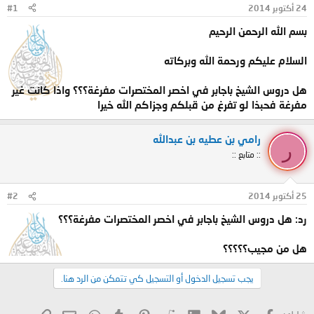
24 أكتوبر 2014
#1
و
ب
ض
د
بسم الله الرحمن الرحيم
و
ء
ع
السلام عليكم ورحمة الله وبركاته
هل دروس الشيخ باجابر في اخصر المختصرات مفرغة؟؟؟ واذا كانت غير
مفرغة فحبذا لو تفرغ من قبلكم وجزاكم الله خيرا
رامي بن عطيه بن عبدالله
ر
:: متابع ::
25 أكتوبر 2014
#2
رد: هل دروس الشيخ باجابر في اخصر المختصرات مفرغة؟؟؟
هل من مجيب؟؟؟؟؟
يجب تسجيل الدخول أو التسجيل كي تتمكن من الرد هنا.
X
فيسبوك
Bluesky
LinkedIn
Reddit
Pinterest
Tumblr
WhatsApp
الرابط
البريد الإلكتروني