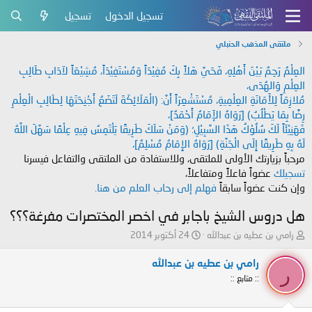
تسجيل الدخول
تسجيل
ملتقى المذهب الحنبلي
العِلْمُ رَحِمٌ بَيْنَ أَهْلِهِ، فَحَيَّ هَلاً بِكَ مُفِيْدَاً وَمُسْتَفِيْدَاً، مُشِيْعَاً لآدَابِ طَالِبِ
العِلْمِ وَالهُدَى،
مُلازِمَاً لِلأَمَانَةِ العِلْمِيةِ، مُسْتَشْعِرَاً أَنَّ: (الْمَلَائِكَةَ لَتَضَعُ أَجْنِحَتَهَا لِطَالِبِ الْعِلْمِ
رِضًا بِمَا يَطْلُبُ) [رَوَاهُ الإَمَامُ أَحْمَدُ]،
فَهَنِيْئَاً لَكَ سُلُوْكُ هَذَا السَّبِيْلِ؛ (وَمَنْ سَلَكَ طَرِيقًا يَلْتَمِسُ فِيهِ عِلْمًا سَهَّلَ اللَّهُ
لَهُ بِهِ طَرِيقًا إِلَى الْجَنَّةِ) [رَوَاهُ الإِمَامُ مُسْلِمٌ]،
مرحباً بزيارتك الأولى للملتقى، وللاستفادة من الملتقى والتفاعل فيسرنا
تسجيلك
عضواً فاعلاً ومتفاعلاً،
وإن كنت عضواً سابقاً
فهلم إلى رحاب العلم من هنا.
هل دروس الشيخ باجابر في اخصر المختصرات مفرغة؟؟؟
ب
ت
رامي بن عطيه بن عبدالله
24 أكتوبر 2014
ا
ا
د
ر
رامي بن عطيه بن عبدالله
ر
ئ
ي
:: متابع ::
ا
خ
ل
ا
م
ل