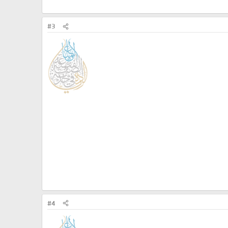
#3
#4