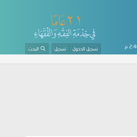
2: م
تسجيل الدخول
تسجيل
البحث