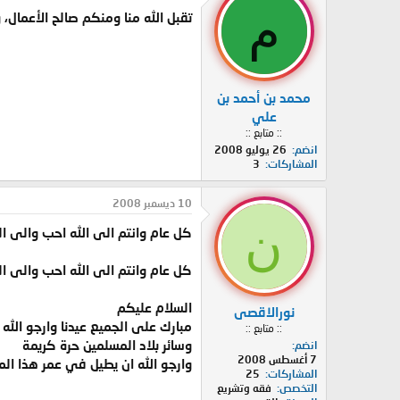
م
تقبل الله منا ومنكم صالح الأعمال، 
محمد بن أحمد بن
علي
:: متابع ::
انضم
26 يوليو 2008
المشاركات
3
10 ديسمبر 2008
ن
كل عام وانتم الى الله احب والى ا
كل عام وانتم الى الله احب والى ا
السلام عليكم
نورالاقصى
مبارك على الجميع عيدنا وارجو الله ا
:: متابع ::
وسائر بلاد المسلمين حرة كريمة
انضم
7 أغسطس 2008
وارجو الله ان يطيل في عمر هذا المو
المشاركات
25
التخصص
فقه وتشريع