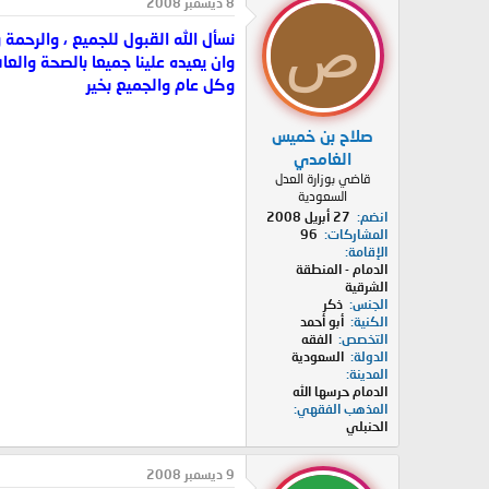
8 ديسمبر 2008
ص
نسأل الله القبول للجميع ، والرحمة 
وان يعيده علينا جميعا بالصحة والعا
وكل عام والجميع بخير
صلاح بن خميس
الغامدي
قاضي بوزارة العدل
السعودية
انضم
27 أبريل 2008
المشاركات
96
الإقامة
الدمام - المنطقة
الشرقية
الجنس
ذكر
الكنية
أبو أحمد
التخصص
الفقه
الدولة
السعودية
المدينة
الدمام حرسها الله
المذهب الفقهي
الحنبلي
9 ديسمبر 2008