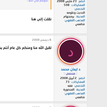
اخوكم في الله :
انضم
23 مارس 2008
المشاركات
598
التخصص
حامد محمد الجارحي
الحديث وعلومه
المدينة
برمنجهام
طالب علم
نقلت إلى هنا
المذهب الفقهي
شافعي
8 ديسمبر 2008
د
تقبل الله منا ومنكم كل عام أنتم بخ
د ايمان محمد
:: متخصص ::
انضم
2 أبريل 2008
المشاركات
73
التخصص
فقه
المدينة
المنصورة
المذهب الفقهي
شافعى