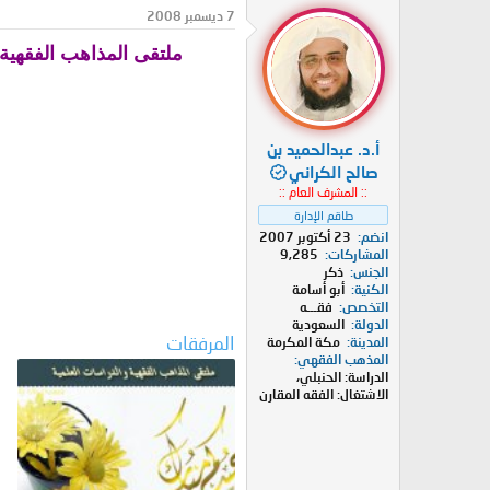
د
ر
7 ديسمبر 2008
ئ
ي
ملتقى المذاهب الفقهية والدراسات ا
ا
خ
ل
ا
م
ل
و
ب
ض
د
أ.د. عبدالحميد بن
و
ء
ع
صالح الكراني
:: المشرف العام ::
طاقم الإدارة
انضم
23 أكتوبر 2007
المشاركات
9,285
الجنس
ذكر
الكنية
أبو أسامة
التخصص
فقـــه
الدولة
السعودية
المرفقات
المدينة
مكة المكرمة
المذهب الفقهي
الدراسة: الحنبلي،
الاشتغال: الفقه المقارن