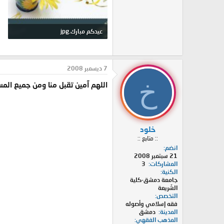
عيدكم مبارك.jpg
188.2 KB · المشاهدات: 0
7 ديسمبر 2008
خ
اللهم آمين تقبل منا ومن جميع المسلمي
خلود
:: متابع ::
انضم
21 سبتمبر 2008
المشاركات
3
الكنية
جامعة دمشق-كلية
الشّريعة
التخصص
فقه إسلامي وأصوله
المدينة
دمشق
المذهب الفقهي