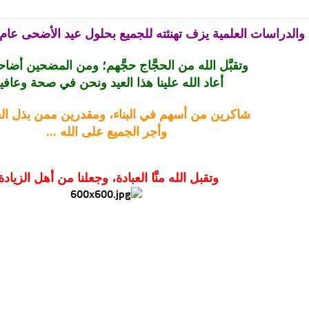
لعلمية يزف تهنئته للجميع بحلول عيد الأضحى عام 1429هـ؛ والذي به يمرُّ عاماً على إنشائه ،،
وتقبَّل الله من الحجَّاج حجَّهم؛ ومن المضحين أضاح
أعاد الله علينا هذا العيد ونحن في صحة وعافي
شاكرين من أسهم في البناء، ومقدرين ممن بذل العط
وأجر الجميع على الله ...
وتقبل الله منَّا العبادة، وجعلنا من أهل الزيادة