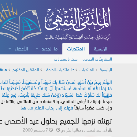
الرئيسية
المنتديات
ما الجديد
الأعضاء
المشاركات الجديدة
بحث بالمنتديات
الرئيسية
المنتديات
• الملتقيات العامة :
الملتقى المفتوح
ملتق
العِلْمُ رَحِمٌ بَيْنَ أَهْلِهِ، فَحَيَّ هَلاً بِكَ مُفِيْدَاً وَمُسْتَفِيْدَاً، مُشِيْعَاً لآ
مُلازِمَاً لِلأَمَانَةِ العِلْمِيةِ، مُسْتَشْعِرَاً أَنَّ: (الْمَلَائِكَةَ لَتَضَعُ أَجْنِحَتَهَا لِ
فَهَنِيْئَاً لَكَ سُلُوْكُ هَذَا السَّبِيْلِ؛ (وَمَنْ سَلَكَ طَرِيقًا يَلْتَمِسُ فِيهِ عِلْمًا سَ
مرحباً بزيارتك الأولى للملتقى، وللاستفادة من الملتقى والتفاعل
وإن كنت عضواً سابقاً
فهلم إلى رحاب العلم من هنا.
تهنئة نزفها للجميع بحلول عيد الأضحى عام 429
ب
ت
أ.د. عبدالحميد بن صالح الكراني
7 ديسمبر 2008
ا
ا