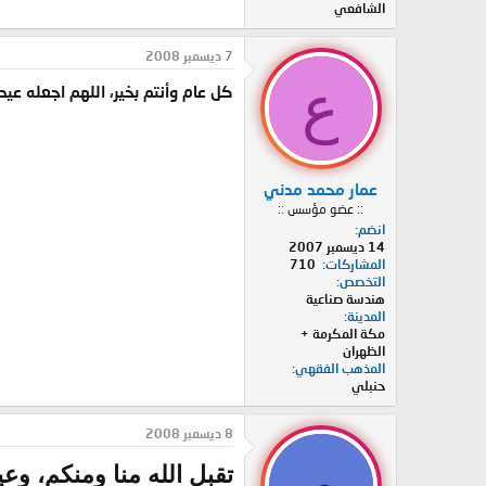
الشافعي
7 ديسمبر 2008
ع
كل عام وأنتم بخير، اللهم اجعله عيد 
عمار محمد مدني
:: عضو مؤسس ::
انضم
14 ديسمبر 2007
المشاركات
710
التخصص
هندسة صناعية
المدينة
مكة المكرمة +
الظهران
المذهب الفقهي
حنبلي
8 ديسمبر 2008
م
تقبل الله منا ومنكم، وع