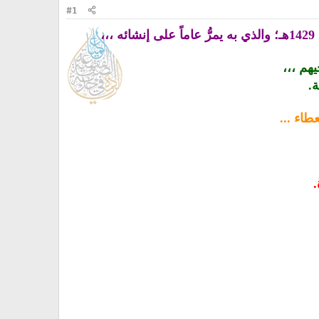
#1
،
يهم ،،،
ة.
اء ...
.