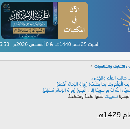
السبت 25 صفر 1448هـ & 8 أغسطس 2026م
46:59
ى التعارف والمناسبات
دَابِ طَالِبِ العِلْمِ وَالهُدَى،
طَالِبِ الْعِلْمِ رِضًا بِمَا يَطْلُبُ) [رَوَاهُ الإَمَامُ أَحْمَدُ]،
هَّلَ اللَّهُ لَهُ بِهِ طَرِيقًا إِلَى الْجَنَّةِ) [رَوَاهُ الإِمَامُ مُسْلِمٌ]،
 فيسرنا
تسجيلك
عضواً فاعلاً ومتفاعلاً،
1هـ