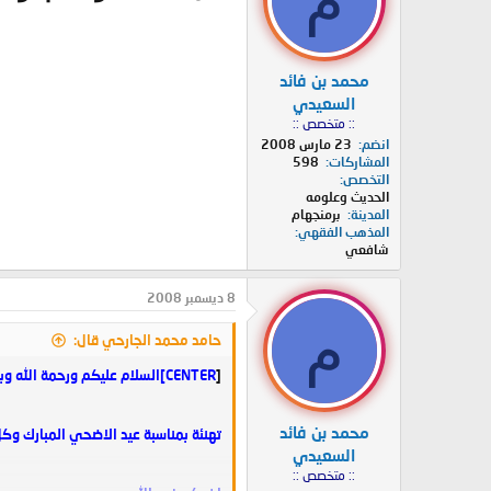
محمد بن فائد
السعيدي
:: متخصص ::
انضم
23 مارس 2008
المشاركات
598
التخصص
الحديث وعلومه
المدينة
برمنجهام
المذهب الفقهي
شافعي
8 ديسمبر 2008
م
حامد محمد الجارحي قال:
[
CENTER]السلام عليكم ورحمة الله وبركاته
محمد بن فائد
تهنئة بمناسبة عيد الاضحي المبارك وكل 
السعيدي
:: متخصص ::