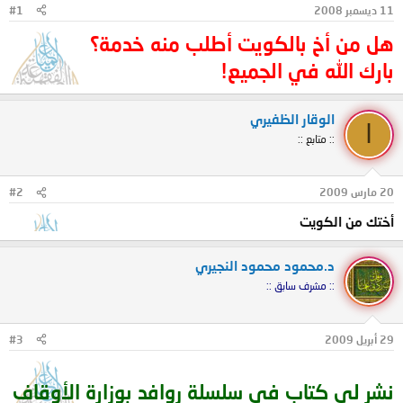
11 ديسمبر 2008
#1
و
ب
ض
د
هل من أخ بالكويت أطلب منه خدمة؟
و
ء
ع
بارك الله في الجميع!
الوقار الظفيري
ا
:: متابع ::
20 مارس 2009
#2
أختك من الكويت
د.محمود محمود النجيري
:: مشرف سابق ::
29 أبريل 2009
#3
نشر لي كتاب في سلسلة روافد بوزارة الأوقاف