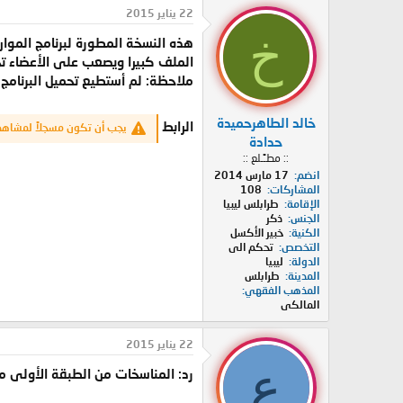
د
ر
22 يناير 2015
ئ
ي
خ
هذه النسخة المطورة لبرنامج الموا
ا
خ
ل
ا
الملف كبيرا ويصعب على الأعضاء ت
م
ل
ملاحظة: لم أستطيع تحميل البرنامج
و
ب
ض
د
خالد الطاهرحميدة
و
ء
الرابط
يجب أن تكون مسجلاً لمشاهدة
ع
حدادة
:: مطـًـلع ::
انضم
17 مارس 2014
المشاركات
108
الإقامة
طرابلس ليبيا
الجنس
ذكر
الكنية
خبير الأكسل
التخصص
تحكم الى
الدولة
ليبيا
المدينة
طرابلس
المذهب الفقهي
المالكى
22 يناير 2015
ع
رد: المناسخات من الطبقة الأولى مد