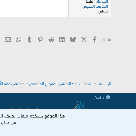
المدينة
الباحة
المذهب الفقهي
حنبلي
X
فيسبوك
Bluesky
LinkedIn
Reddit
Pinterest
Tumblr
hatsApp
الب
شارك:
الرئيسية
المنتديات
• الملتقى الفقهي المتخصص :
ملتقى فقه الأ
Arabic
جميع الموضوعات والمشاركات
هذا الموقع يستخدم ملفات تعريف ال
وكل عضو نكل 
من خلال ا
جميع الحقوق م