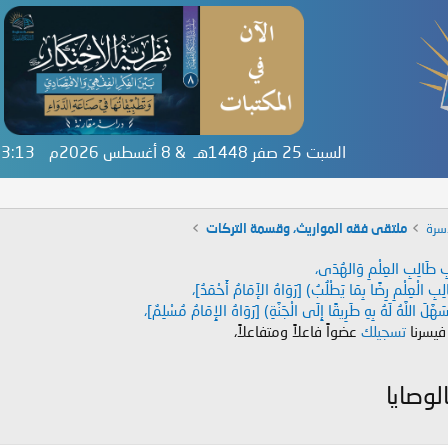
السبت 25 صفر 1448هـ & 8 أغسطس 2026م
:23:13
سرة
ملتقى فقه المواريث، وقسمة التركات
دَابِ طَالِبِ العِلْمِ وَالهُدَى،
طَالِبِ الْعِلْمِ رِضًا بِمَا يَطْلُبُ) [رَوَاهُ الإَمَامُ أَحْمَدُ]،
هَّلَ اللَّهُ لَهُ بِهِ طَرِيقًا إِلَى الْجَنَّةِ) [رَوَاهُ الإِمَامُ مُسْلِمٌ]،
 فيسرنا
تسجيلك
عضواً فاعلاً ومتفاعلاً،
لوصايا