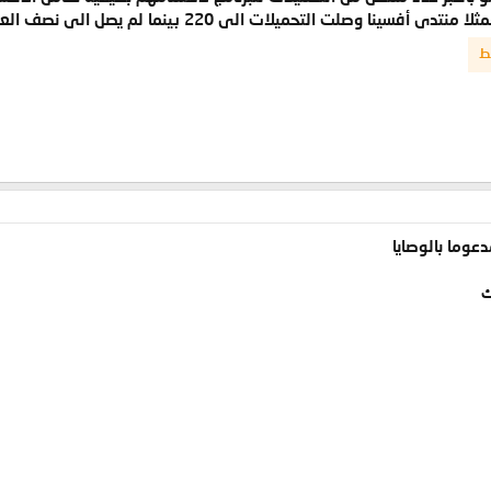
ت الى 220 بينما لم يصل الى نصف العدد فى المنتديات المتخصصة فى الفقه .
ط
عوما بالوصايا
ك