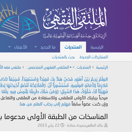
الرئيسية
المنتديات
ما الجديد
الأعضاء
المشاركات الجديدة
بحث بالمنتديات
الرئيسية
المنتديات
• الملتقى الفقهي المتخصص :
ملتقى فقه الأ
العِلْمُ رَحِمٌ بَيْنَ أَهْلِهِ، فَحَيَّ هَلاً بِكَ مُفِيْدَاً وَمُسْتَفِيْدَاً، مُشِيْعَاً لآ
مُلازِمَاً لِلأَمَانَةِ العِلْمِيةِ، مُسْتَشْعِرَاً أَنَّ: (الْمَلَائِكَةَ لَتَضَعُ أَجْنِحَتَهَا لِ
فَهَنِيْئَاً لَكَ سُلُوْكُ هَذَا السَّبِيْلِ؛ (وَمَنْ سَلَكَ طَرِيقًا يَلْتَمِسُ فِيهِ عِلْمًا سَ
مرحباً بزيارتك الأولى للملتقى، وللاستفادة من الملتقى والتفاعل
وإن كنت عضواً سابقاً
فهلم إلى رحاب العلم من هنا.
المناسخات من الطبقة الأولى مدعوما با
ب
ت
خالد الطاهرحميدة حدادة
22 يناير 2015
ا
ا