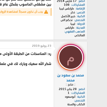
انضم
17 مارس 2014
بين مشغلى الحاسوب بشكل عام فمثلا منتدى أفسينا وصلت التحميلا
المشاركات
108
الإقامة
طرابلس ليبيا
يجب أن تكون مسجلاً لمشاهدة الرواب
الجنس
ذكر
الكنية
خبير الأكسل
التخصص
تحكم الى
الدولة
ليبيا
المدينة
طرابلس
المذهب الفقهي
المالكى
23 يوليو 2019
م
رد: المناسخات من الطبقة الأولى مد
شكر الله سعيك وبارك لك في علم
محمد بن سعود بن
محمد
:: متابع ::
انضم
28 يناير 2015
المشاركات
1
الكنية
أبوسعود
التخصص
الكتاب والسنة