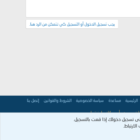
يجب تسجيل الدخول أو التسجيل كي تتمكن من الرد هنا.
الرئيسية
مساعدة
سياسة الخصوصية
الشروط والقوانين
إتصل بنا
 تعبر عن رأي كاتبها فقط.
ى تسجيل دخولك إذا قمت بالتسجيل.
عمران:98].
لارتباط.