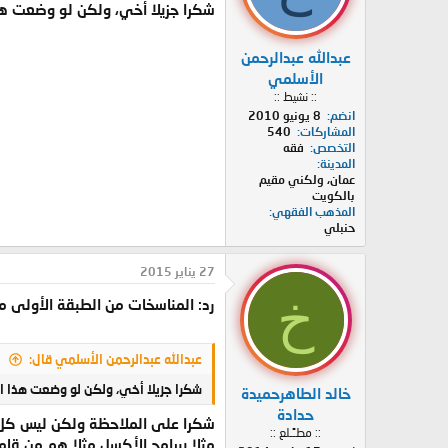
شكرا جزيلا أخي، ولكن لو وضعت هذ
عبدالله عبدالرحمن
الأسلمي
:: نشيط ::
انضم
8 يونيو 2010
المشاركات
540
التخصص
فقه
المدينة
عمان، ولكني مقيم
بالكويت
المذهب الفقهي
حنبلي
27 يناير 2015
خ
رد: المناسخات من الطبقة الأولى مد
عبدالله عبدالرحمن الأسلمي قال:
شكرا جزيلا أخي، ولكن لو وضعت هذا ال
خالد الطاهرحميدة
حدادة
شكرا على الملاحظة ولكن ليس كل ال
:: مطـًـلع ::
مثلا ببرامج الأكسل مثلا هم من قام