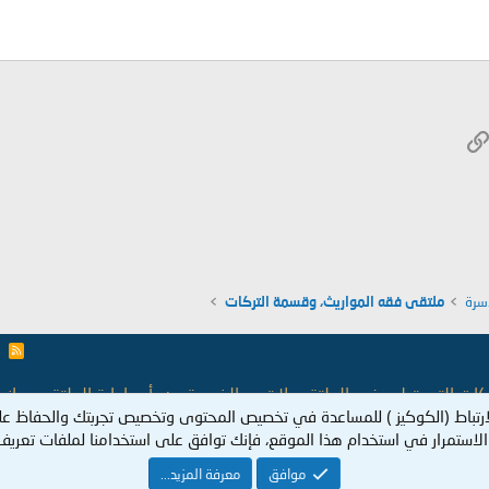
W
الرابط
ريد الإلكتروني
سرة
ملتقى فقه المواريث، وقسمة التركات
R
S
S
 التي تطرح في الملتقى لا تعبر بالضرورة عن رأي إدارة الملتقى، وإنما
ارتباط (الكوكيز ) للمساعدة في تخصيص المحتوى وتخصيص تجربتك والحفاظ عل
أمانته العلمية إلى رقابته الذاتية!.
[آل 
لاستمرار في استخدام هذا الموقع، فإنك توافق على استخدامنا لملفات تعريف ا
حفوظة لموقع الملتقى الفقهي, أحد فروع الشبكة الفقهية، تم إنشاؤه يوم السبت 1428/8/12هـ
موافق
معرفة المزيد...