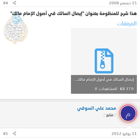
15 ديسمبر 2008
#4
هذا شرح للمنظومة بعنوان "إيصال السالك في أصول الإمام مالك"
المرفقات
إيصال السالك في أصول الإمام مالك.rar
37.9 KB · المشاهدات: 0
محمد علي السوفي
م
:: متابع ::
11 يوليو 2012
#5