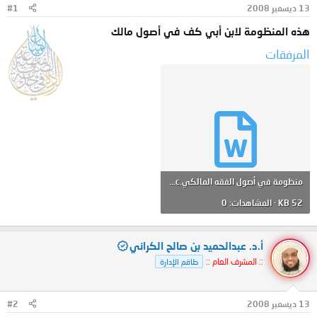
13 ديسمبر 2008
#1
و
ب
ض
د
هذه المنظومة لابن أبي كف في أصول مالك
و
ء
ع
المرفقات
منظومة في أصول الفقه المالكي.doc
52 KB · المشاهدات: 0
أ.د. عبدالحميد بن صالح الكراني
:: المشرف العام ::
طاقم الإدارة
13 ديسمبر 2008
#2