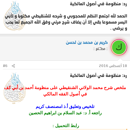
رد: منظومة في أصول المالكية
الحمد لله اجتمع النظم للمحجوبي و شرحه للشنقيطي مكتوبا و لأبي
اليسر مسموعا بقي إلا أن يضاف شرح مرئي وفق الله الجميع لما يحب
و يرضى .
كريم بن محمد بن لحسن
ك
:: مطـًـلع ::
18 أغسطس 2016
#6
رد: منظومة في أصول المالكية
ملخص شرح محمد الولاتي الشنقيطي على منظومة أحمد بن أبي كف
في أصول الفقه المالكي
تلخيص وتعليق
أ.ذ امصنصف كريم
راجعه
أ. د: عبد السلام بن ابراهيم الحصين
رابط التحميل :