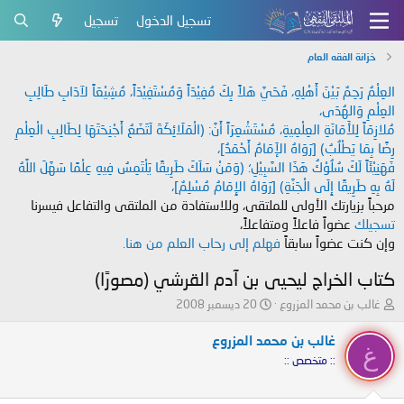
تسجيل الدخول
تسجيل
خزانة الفقه العام
العِلْمُ رَحِمٌ بَيْنَ أَهْلِهِ، فَحَيَّ هَلاً بِكَ مُفِيْدَاً وَمُسْتَفِيْدَاً، مُشِيْعَاً لآدَابِ طَالِبِ
العِلْمِ وَالهُدَى،
مُلازِمَاً لِلأَمَانَةِ العِلْمِيةِ، مُسْتَشْعِرَاً أَنَّ: (الْمَلَائِكَةَ لَتَضَعُ أَجْنِحَتَهَا لِطَالِبِ الْعِلْمِ
رِضًا بِمَا يَطْلُبُ) [رَوَاهُ الإَمَامُ أَحْمَدُ]،
فَهَنِيْئَاً لَكَ سُلُوْكُ هَذَا السَّبِيْلِ؛ (وَمَنْ سَلَكَ طَرِيقًا يَلْتَمِسُ فِيهِ عِلْمًا سَهَّلَ اللَّهُ
لَهُ بِهِ طَرِيقًا إِلَى الْجَنَّةِ) [رَوَاهُ الإِمَامُ مُسْلِمٌ]،
مرحباً بزيارتك الأولى للملتقى، وللاستفادة من الملتقى والتفاعل فيسرنا
تسجيلك
عضواً فاعلاً ومتفاعلاً،
وإن كنت عضواً سابقاً
فهلم إلى رحاب العلم من هنا.
كتاب الخراج ليحيى بن آدم القرشي (مصورًا)
ب
ت
غالب بن محمد المزروع
20 ديسمبر 2008
ا
ا
د
ر
غالب بن محمد المزروع
غ
ئ
ي
:: متخصص ::
ا
خ
ل
ا
م
ل