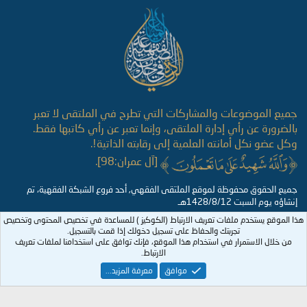
S
S
جميع الموضوعات والمشاركات التي تطرح في الملتقى لا تعبر
بالضرورة عن رأي إدارة الملتقى، وإنما تعبر عن رأي كاتبها فقط.
وكل عضو نكل أمانته العلمية إلى رقابته الذاتية!.
[آل عمران:98].
جميع الحقوق محفوظة لموقع الملتقى الفقهي, أحد فروع الشبكة الفقهية، تم
إنشاؤه يوم السبت 1428/8/12هـ
هذا الموقع يستخدم ملفات تعريف الارتباط (الكوكيز ) للمساعدة في تخصيص المحتوى وتخصيص
تجربتك والحفاظ على تسجيل دخولك إذا قمت بالتسجيل.
من خلال الاستمرار في استخدام هذا الموقع، فإنك توافق على استخدامنا لملفات تعريف
الارتباط.
موافق
معرفة المزيد...