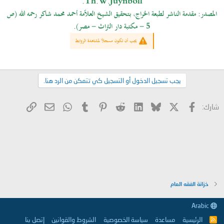
Th.W.Juynboll.
المصدر: مقدمة الناشر لطبعة الخراج، بتحقيق الشيخ العلاّمة أحمد محمد شاكر رحمه الله (ص
5 - مكتبة دار التراث - مصر).
يجب أن تكون مسجلاً لمشاهدة الروابط
يجب تسجيل الدخول أو التسجيل كي تتمكن من الرد هنا.
X
فيسبوك
Bluesky
LinkedIn
Reddit
Pinterest
Tumblr
WhatsApp
الرابط
البريد الإلكتروني
شارك:
خزانة الفقه العام
Arabic
الرئيسية
مساعدة
سياسة الخصوصية
الشروط والقوانين
إتصل بنا
R