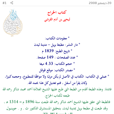
20 ديسمبر 2008
#1
و
ب
ض
د
كتاب الخراج
و
ء
ع
ليحيى بن آدم القرشي
* معلومات الكتاب:
* دار النشر: مطبعة بريل - مدينة ليدن
* تاريخ الطبع: 1839 م
* عدد الصفحات : 149 صفحة.
* حجم الكتاب: 4.33 ميغا
* مصدر الكتاب: موقع قوقل
* عملي في الكتاب: الكتاب في الأصل لم يكن مرتبًا ولا موافقًا للمطبوع، وحجمه كبيرًا،
وكان يقرأ من أسفل ، فتم تعديل كل هذا بحمد الله.
فائدة: وهذه الطبعة أقدم من الطبعة التي طبع عليها الشيخ العلاّمة أحمد محمد شاكر رحمه الله
طبعته لكتاب الخراج.
فالطبعة التي حقق عليها الشيخ أحمد شاكر رحمه الله طبعت سنة 1896 م = 1314 هـ ،
وقد طبعت في مطبعة بريل بمدينة ليدن، بتحقيق المستشرق الدكتور ث . و . جوينبول