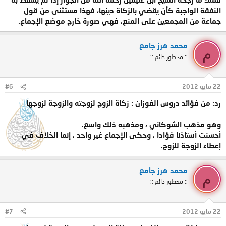
النفقة الواجبة كأن يقضي بالزكاة دينها، فهذا مستثنى من قول
جماعة من المجمعين على المنع، فهي صورة خارج موضع الإجماع.
محمد هرز جامع
م
:: محظور دائم ::
22 مايو 2012
#6
رد: من فؤائد دروس الفوزان : زكاة الزوج لزوجته والزوجة لزوجها
وهو مذهب الشوكاني ، ومذهبه ذلك واسع.
أحسنت أستاذنا فؤادا ، وحكى الإجماع غير واحد ، إنما الخلاف في
إعطاء الزوجة للزوج.
محمد هرز جامع
م
:: محظور دائم ::
22 مايو 2012
#7