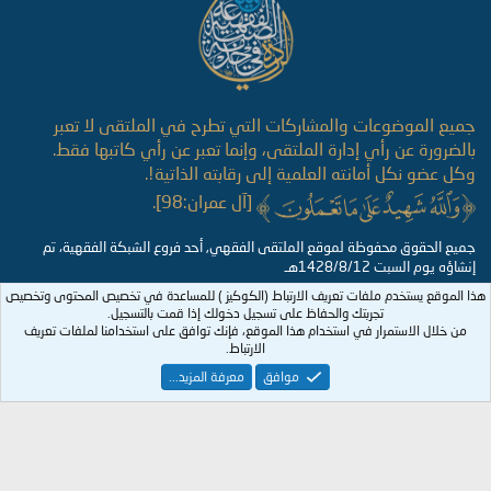
جميع الموضوعات والمشاركات التي تطرح في الملتقى لا تعبر
بالضرورة عن رأي إدارة الملتقى، وإنما تعبر عن رأي كاتبها فقط.
وكل عضو نكل أمانته العلمية إلى رقابته الذاتية!.
[آل عمران:98].
جميع الحقوق محفوظة لموقع الملتقى الفقهي, أحد فروع الشبكة الفقهية، تم
إنشاؤه يوم السبت 1428/8/12هـ
هذا الموقع يستخدم ملفات تعريف الارتباط (الكوكيز ) للمساعدة في تخصيص المحتوى وتخصيص
تجربتك والحفاظ على تسجيل دخولك إذا قمت بالتسجيل.
من خلال الاستمرار في استخدام هذا الموقع، فإنك توافق على استخدامنا لملفات تعريف
الارتباط.
موافق
معرفة المزيد...