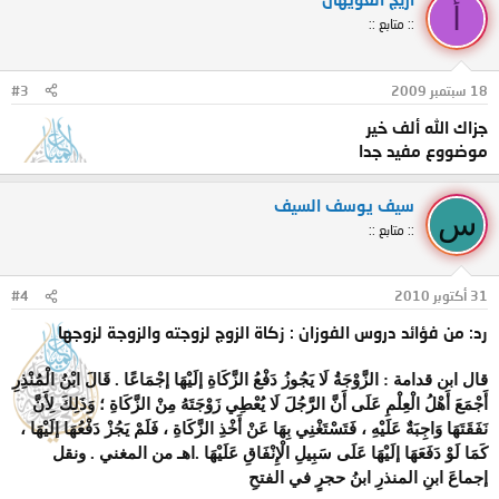
أ
:: متابع ::
18 سبتمبر 2009
#3
جزاك الله ألف خير
موضووع مفيد جدا
سيف يوسف السيف
س
:: متابع ::
31 أكتوبر 2010
#4
رد: من فؤائد دروس الفوزان : زكاة الزوج لزوجته والزوجة لزوجها
قال ابن قدامة : الزَّوْجَةُ لَا يَجُوزُ دَفْعُ الزَّكَاةِ إلَيْهَا إجْمَاعًا .
قَالَ ابْنُ الْمُنْذِرِ
أَجْمَعَ أَهْلُ الْعِلْمِ عَلَى أَنَّ الرَّجُلَ لَا يُعْطِي زَوْجَتَهُ مِنْ الزَّكَاةِ ؛ وَذَلِكَ لِأَنَّ
نَفَقَتَهَا وَاجِبَةٌ عَلَيْهِ ، فَتَسْتَغْنِي بِهَا عَنْ أَخْذِ الزَّكَاةِ ، فَلَمْ يَجُزْ دَفْعُهَا إلَيْهَا ،
كَمَا لَوْ دَفَعَهَا إلَيْهَا عَلَى سَبِيلِ الْإِنْفَاقِ عَلَيْهَا .
اهـ من المغني . ونقل
إجماعَ ابنِ المنذرِ ابنُ حجرٍ في الفتحِ