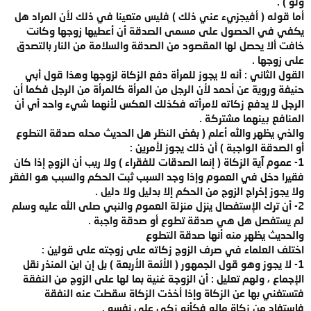
ولو ) .
أما قوله ( أفيجزيء عني ذلك ) فليس متعينا في ذلك لأن المراد هل
يكفي في الحصول على مسمى الصدقة أن أعطيها زوجها وكانت
خافت ألا يحصل لها المقصود من الصدقة والسلامة من النار بالتصدق
على زوجها .
القول الثاني : أنه لا يجوز للمرأة دفع الزكاة لزوجها وهذا قول أبي
حنيفة وروية عن أحمد لأن الرجل من المرأة كالمرأة من الرجل فكما أن
الرجل لا يدفع زكاته لامرأته فكذلك العكس لأنهما شيء واحد أي أن
المنافع بينهما مشتركة .
والذي يظهر والله أعلم ( بغض النظر هل الحديث محله صدقة التطوع
أو الصدقة الواجبة ) أن ذلك يجوز لأمرين :
1- عموم آية الزكاة ( إنما الصدقات للفقراء ) ولا ريب أن الزوج إذا كان
فقيرا دخل في العموم وإذا وجد السبب ثبت الحكم والسبب هو الفقر
ولا يجوز إخراج الزوج من الحكم إلا بدليل ولا دليل .
2- أن ترك الإستفصال ينزل منزلة العموم والنبي صلى الله عليه وسلم
لم يستفصل هل هي صدقة تطوع أو صدقة واجبة .
والحديث يظهر منه أنها صدقة التطوع
اختلف العلماء في صرف الزوج زكاته على زوجته على قولين :
1- لا يجوز وهو قول الجمهور ( الأئمة الأربعة ) بل إن ابن المنذر نقل
الإجماع ، ولهم تعليل : أن الزوجة غنية بما لها على الزوج من النفقة
فتستغني بها عن الزكاة وإذا أخذت الزكاة سقطت عنه النفقة
فاستفاد من زكاة ماله فكأنه زكى على نفسه .