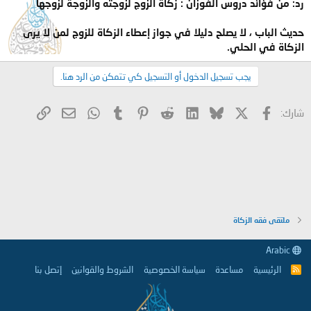
رد: من فؤائد دروس الفوزان : زكاة الزوج لزوجته والزوجة لزوجها
حديث الباب ، لا يصلح دليلا في جواز إعطاء الزكاة للزوج لمن لا يرى
الزكاة في الحلي.
يجب تسجيل الدخول أو التسجيل كي تتمكن من الرد هنا.
X
فيسبوك
Bluesky
LinkedIn
Reddit
Pinterest
Tumblr
WhatsApp
الرابط
البريد الإلكتروني
شارك:
ملتقى فقه الزكاة
Arabic
الرئيسية
مساعدة
سياسة الخصوصية
الشروط والقوانين
إتصل بنا
R
S
S