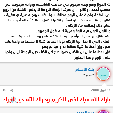
2- الجواز وهو وجه مرجوح في مذهب الشافعية ورواية مرجوحة في
مذهب أحمد ، وقالوا : إن صرف الزكاة للزوجة لا يدفع النفقة عن الزوج
لأن النفقة واجبة على الزوج مطلقا سواء كانت زوجته غنية أو فقيرة ،
فالزوج مع زوجته كما لو استأجر فقيرا ليعمل عملا فأعطاه أجرته ولا
يمنع ذلك إعطاءه من الزكاة .
والقول الأول فيه قوة وهيبة لأنه قول الجمهور
وقد يقال إن غنى المرأة بوجوب النفقة على زوجها لا يصيرها غنية
الغنى الذي لا يحل لها الزكاة فإذا أعطاها شيئا لا يسقط به واجبا عليه
صح , وإن أعطاها شيئا يسقط به واجبا لم يصح .
فإن أعطاها على أن تقضي دينها صح لأن قضاء دين الزوجة ليس واجبا
على الزوج وهذا الأظهر .
بنت الاسلام
ب
:: متابع ::
27 أبريل 2008
#2
بارك الله فيك اخي الكريم وجزاك الله خير الجزاء
أريج العويهان