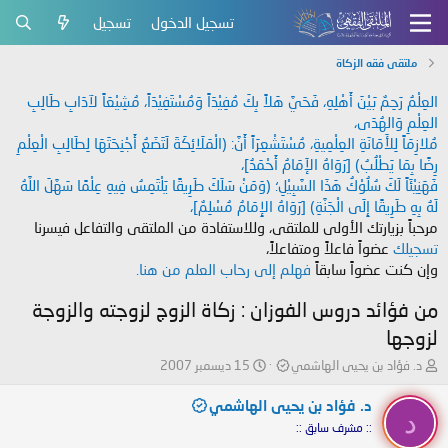
تسجيل الدخول
تسجيل
ملتقى فقه الزكاة
العِلْمُ رَحِمٌ بَيْنَ أَهْلِهِ، فَحَيَّ هَلاً بِكَ مُفِيْدَاً وَمُسْتَفِيْدَاً، مُشِيْعَاً لآدَابِ طَالِبِ
العِلْمِ وَالهُدَى،
مُلازِمَاً لِلأَمَانَةِ العِلْمِيةِ، مُسْتَشْعِرَاً أَنَّ: (الْمَلَائِكَةَ لَتَضَعُ أَجْنِحَتَهَا لِطَالِبِ الْعِلْمِ
رِضًا بِمَا يَطْلُبُ) [رَوَاهُ الإَمَامُ أَحْمَدُ]،
فَهَنِيْئَاً لَكَ سُلُوْكُ هَذَا السَّبِيْلِ؛ (وَمَنْ سَلَكَ طَرِيقًا يَلْتَمِسُ فِيهِ عِلْمًا سَهَّلَ اللَّهُ
لَهُ بِهِ طَرِيقًا إِلَى الْجَنَّةِ) [رَوَاهُ الإِمَامُ مُسْلِمٌ]،
مرحباً بزيارتك الأولى للملتقى، وللاستفادة من الملتقى والتفاعل فيسرنا
تسجيلك
عضواً فاعلاً ومتفاعلاً،
وإن كنت عضواً سابقاً
فهلم إلى رحاب العلم من هنا.
من فؤائد دروس الفوزان : زكاة الزوج لزوجته والزوجة
لزوجها
ب
ت
د. فؤاد بن يحيى الهاشمي
15 ديسمبر 2007
ا
ا
د
ر
د. فؤاد بن يحيى الهاشمي
د
ئ
ي
:: مشرف سابق ::
ا
خ