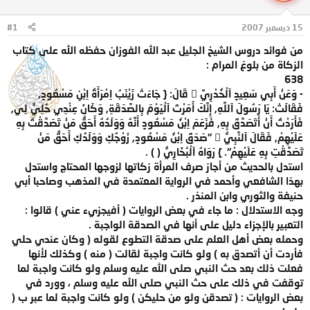
ل
ا
م
ل
15 ديسمبر 2007
#1
و
ب
ض
د
من فوائد دروس الشيخ الجليل عبد الله الفوزان حفظه الله على كتاب
و
ء
الزكاة من بلوغ المرام :
ع
638
- وَعَنْ أَبِي سَعِيدٍ اَلْخُدْرِيِّ  قَالَ: { جَاءَتْ زَيْنَبُ اِمْرَأَةُ اِبْنِ مَسْعُودٍ,
فَقَالَتْ: يَا رَسُولَ اَللَّهِ, إِنَّكَ أَمَرْتَ اَلْيَوْمَ بِالصَّدَقَةِ, وَكَانَ عِنْدِي حُلِيٌّ لِي,
فَأَرَدْتُ أَنْ أَتَصَدَّقَ بِهِ, فَزَعَمَ اِبْنُ مَسْعُودٍ أَنَّهُ وَوَلَدُهُ أَحَقُّ مَنْ تَصَدَّقْتُ بِهِ
عَلَيْهِمْ, فَقَالَ اَلنَّبِيُّ  "صَدَقَ اِبْنُ مَسْعُودٍ, زَوْجُكِ وَوَلَدُكِ أَحَقُّ مَنْ
تَصَدَّقْتِ بِهِ عَلَيْهِمْ". } رَوَاهُ اَلْبُخَارِيُّ ( ) .
استدل بالحديث من أجاز صرف المرأة زكاتها لزوجها المحتاج واستدل
بهذا الشافعي وأحمد في الرواية المعتمدة في المذهب وصاحبا أبي
حنيفة والثوري وابن المنذر .
وجه الاستدلال : ما جاء في بعض الروايات ( أفيجزيء عني ) قالوا :
التعبير بالإجزاء دليل على أنها في الصدقة الواجبة .
وحمله بعض أهل العلم على صدقة التطوع لقوله ( وكان عندي حلي
فأردت أن أتصدق به ) ولو كانت واجبة لقالت ( منه ) وكذلك لأنها
فعلت ذلك بعد حث النبي صلى الله عليه وسلم ولو كانت واجبة لما
توقفت في ذلك على حث النبي صلى الله عليه وسلم ، وورد في
بعض الروايات : ( تصدقن ولو من حليكن ) ولو كانت واجبة لما عبر ب (