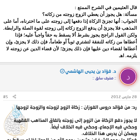
قال العثيمين في الشرح الممتع :
مسألة: هل يجوز أن يعطي الزوج زوجته من زكاته؟
الجواب: أنها تجزئ الزكاة إذا دفعها إلى زوجته على ما اخترناه، أما على
المذهب فلا يجزئ أن يدفع الزوج زكاته إلى زوجته لقوة الصلة والرابطة.
ولكن القول الراجح يجوز بشرط ألا يسقط به حقاً واجباً عليه؛ فإذا
أعطاها من زكاته للنفقة لتشتري ثوباً أو طعاماً، فإن ذلك لا يجزئ، وإن
أعطاها لقضاء دين عليها فإن ذلك يجزئ؛ لأن قضاء الدين عن زوجته لا
يلزمه. اهـ
د. فؤاد بن يحيى الهاشمي
د
:: مشرف سابق ::
28 مارس 2012
#5
رد: من فؤائد دروس الفوزان : زكاة الزوج لزوجته والزوجة لزوجها
لا يجوز دفع الزكاة من الزوج إلى زوجته باتفاق المذاهب الفقهية
وحكي فيه الإجماع، وحكي فيه الخلاف أيضاً.
ويمكن أن يدرس هذا الخلاف.
فمثلا ما رجحه الشيخ ابن عثيمين رحمه الله من الجواز إذا لم يسقط به