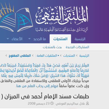
الرئيسية
المنتديات
ما الجديد
الأعضاء
المشاركات الجديدة
بحث بالمنتديات
الرئيسية
المنتديات
• الملتقيات العامة :
الملتقى المفتوح
العِلْمُ رَحِمٌ بَيْنَ أَهْلِهِ، فَحَيَّ هَلاً بِكَ مُفِيْدَاً وَمُسْتَفِيْدَاً، مُشِيْعَاً لآ
مُلازِمَاً لِلأَمَانَةِ العِلْمِيةِ، مُسْتَشْعِرَاً أَنَّ: (الْمَلَائِكَةَ لَتَضَعُ أَجْنِحَتَهَا لِ
فَهَنِيْئَاً لَكَ سُلُوْكُ هَذَا السَّبِيْلِ؛ (وَمَنْ سَلَكَ طَرِيقًا يَلْتَمِسُ فِيهِ عِلْمًا سَ
مرحباً بزيارتك الأولى للملتقى، وللاستفادة من الملتقى والتفاعل
وإن كنت عضواً سابقاً
فهلم إلى رحاب العلم من هنا.
طبعات مسند الإمام أحمد فى الميزان ( 
ب
ت
عادل عبدالرحيم العوضي
23 ديسمبر 2008
ا
ا