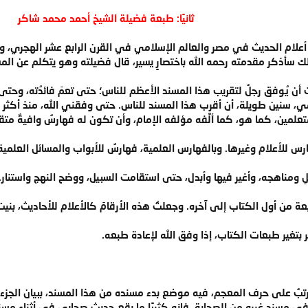
ثانيًا: طبعة فضيلة الشيخ أحمد محمد شاكر
علام الحديث في مصر والعالم الإسلامي في القرن الرابع عشر الهجري، ولا
ذلك سأذكر مقدمته رحمه الله باختصارٍ يسير، قال فضيلته وهو يتكلم عن الم
ث أن يُوفق رجلٌ لتقريب هذا المسند الأعظم للناس؛ حتى تعمَ فائدُته، وحتى
، سنين طويلة، أن أقرب هذا المسند للناس. حتى وفقني الله، منذ أكثر من 
علمين، كما هو، كما ألَّفه مؤلفه الإمام، وأن تكون له فهارسٌ وافيةٌ متقنة
هارس للأعلام وغيرها. وبالفهارس العلمية، فهارسٌ للأبواب والمسائل العل
لعملِ ومناهجه، وأغير فيها وأبدل، حتى استقامت السبيل، ووضح النهج واستن
بعة من أول الكتاب إلى آخره. وجعلتُ هذه الأرقامَ كالأعلام للأحاديث، بنيت
ر بتغير طبعات الكتاب، إذا وفق الله لإعادة طبعه.
مرتبٌ على حرف المعجم، فيه موضع بدء مسنده من هذا المسند، ببيان الجزء 
مسند غيره من الصحابة، فإنه كثيرًا ما يقع حديث صحابي في أثناء مسند 