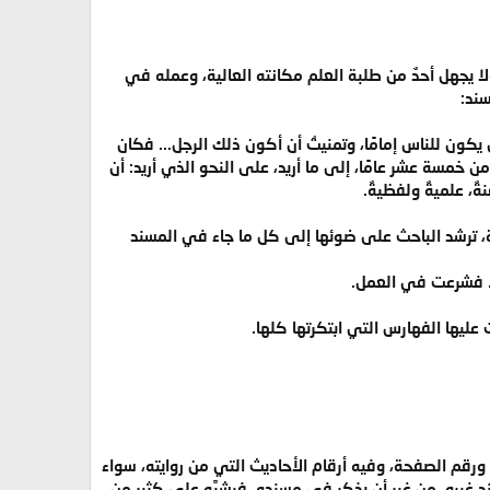
 يجهل أحدٌ من طلبة العلم مكانته العالية، وعمله في
سند:
 يكون للناس إمامًا، وتمنيتُ أن أكون ذلك الرجل... فكان
خمسة عشر عامًا، إلى ما أريد، على النحو الذي أريد: أن
ٌ، علميةٌ ولفظيةٌ.
مية، ترشد الباحث على ضوئها إلى كل ما جاء في المسند
ار. فشرعت في العمل.
 عليها الفهارس التي ابتكرتها كلها.
ورقم الصفحة، وفيه أرقام الأحاديث التي من روايته، سواء
غيره، من غير أن يذكر في مسنده، فيشبَّه على كثير من