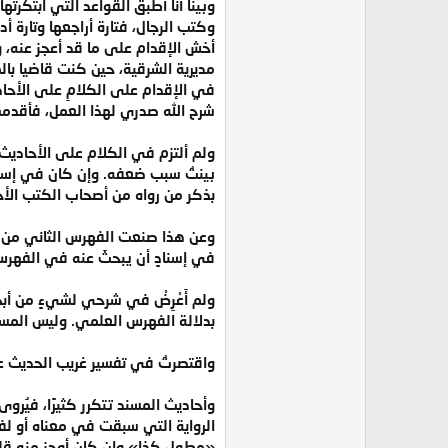
وبينا أنا أطبق القواعد التي ابتكرته
وكتب الرجال، فتارة أراجعها وتارة 
أخش الإقدام على ما قد أعجز عنه، 
مديرية الشرقية، حين كنت قاضيا بال
في الإقدام على الكلامِ على الأحا
شرح الله صدري لهذا العمل، فأقدمت
ولم ألتزم في الكلام على الأحاديث 
بينتُ سبب ضعفه. وإن كان في إسناده
بذكر من رواه من أصحاب الكتب الأ
وعن هذا صنعت الفهرس الثاني من الفها
في إسنادٍ أن يبحثَ عنه في الفهرس،
ولم أَعْرِضْ في شرحي لشيءٍ من أب
بدلالة الفهرس العلمي. وليس المسن
واقتصرتُ في تفسير غريب الحديث على 
وأحاديث المسند تتكرر كثيرًا، فيُرو
الرواية التي سبقت في معناه أو لف
«مطول كذا» وإن كان أوجز منه قل