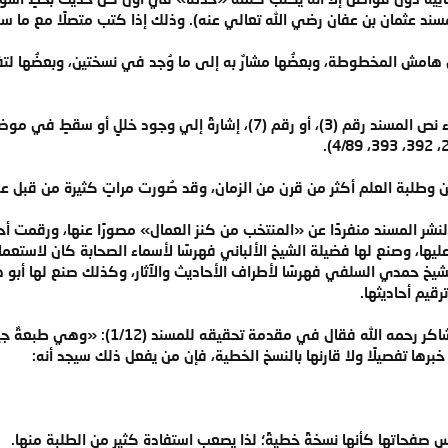
د عثمان بن عفان رضي الله تعالي عنه). وذلك إذا كتب متصلًا مع ما سبق
بمواضعٍ متعددةً منها وُضع في أثناء نص المسند رقم (3)، أو رقم (7)،
وطلبة العلم أكثر من قرن من الزمان، وقد صُورت مراتٍ كثيرة من قبل عدد
ر المسند منفردًا عن «المنتخب من كنز العمال» مصورًا عنها، ورقمت أح
عليها، وصنع لها فضيلة الشيخ الألباني فهرسًا لأسماء الصحابة كان لاس
شيخ حمدي السلفي فهرسًا لأطراف الأحاديث والآثار، وكذلك صنع لها أبو ه
قيم أحاديثها.
وقد أثني عليها الشيخ أحمد محمد شاكر رح
رها تفصيلًا ولا قارنها بالنسخ الخطية، فإن من يفعل ذلك سيجد أنه:
س صفحاتها كأنها نسخةً خطيةً؛ لذا يصعب استفادة كثيرٍ من الطلبة منها.