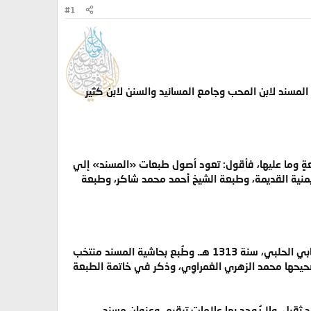
#1
ند لابن المحب وجامع المسانيد والسنن لابن كثير
عةٍٍ وما عليها، فأقول: تعود أصول طبعات «المسند» إلي
الميمنية القديمة، وطبعة الشيخ أحمد محمد شاكر، وطبعة
نسخةٌ كاملةٌ في الجملة، صدرتْ عن المطبعةِ الميمنية بمصر المحروسة، قريبًا من الجامع الأزهر، إدارة أحمد البابي الحلبي، سنة 1313 هـ. وطُبع بحاشية المسند منتخب
يحها محمد الزهري الغمراوِي، وذكر في خاتمة الطبعة
قيل، ولا يُوجد بها علامات ترقيم، وعنوان مسند