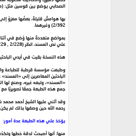
الصحابي يوضع بين قوسين مثل: (مسن
2/392) وغيرهما.
علي نص المسند، انظر (2/228 , 229، 392، 393، 4/89).
هذه النسخة بقيت في أيدي الباحثين 
وطبعت مؤسسة قرطبة للطباعة والنش
الباحثين المعاصرين إلى «المسند» 
«المسند»، وتبعه غيره، وصنع لها ال
جمع هذه الطبعة جمعًا تصويريًا مع تر
رحمه الله حين وصفها بذلك لم يكن خب
يؤخذ علي هذه الطبعة عدة أمور:
منها: أنها أصبحتْ لدقة خطها وتكدُ