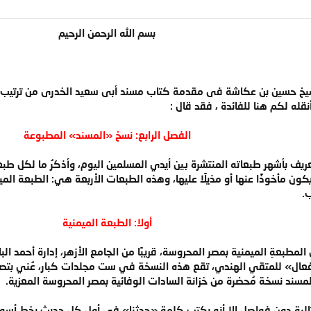
بسم الله الرحمن الرحيم​
 حسين بن عكاشة فى مقدمة كتاب مسند أبى سعيد الخدرى من ترتيب المس
نقله لكم هنا للفائدة ، فقد قال :
الفصل الرابع: نسخ «المسند» المطبوعة
ريف بأشهر طبعاته المنتشرة بين أيدي المسلمين اليوم، وأذكرُ ما لكل طب
أن يكون مأخوذًا عنها أو مذيلًا عليها، وهذه الطبعات الأربعة هي: الطبعة 
.
أولا: الطبعة الميمنية
فعال» للمتقي الهندي، تقع هذه النسخة في ست مجلدات كبار، عُني بتصح
لِية دون فواصل إلا أنه يكتب كلمة «حدثنا» في أول كل حديث بخطٍ أسود ث