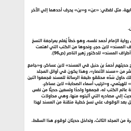
ابهة، مثل لفظي: «عن» و«بن» يحرف أحدهما إلي الآخر
.
 رواية الإمام أحمد نفسه، وهو خطأٌ يُعلم بمراجعة النسخ
اف المسند» لابن حجر، ونحوها من الكتب التي اهتمت
رج حديثهم أحمدُ بن حنبل في المسند» لابن عساكر، و«جامع
ر من «مسند الأنصار»، وهذا يكون في أوائل المجلد
 حاول سَدَّه محققو طبعة الرسالة للمسند فجمعوا اثنين
» للهيثمي، و«ترتيب أسماء الصحابة» لابن عساكر،
 وكذلك حاول سَدَّه محققو طبعة عالم الكتب له، فجمعوا واحدًا وتسعين حديثًا من نفس
) إلي الحديث (24308) وعزوا في الهوامش كل حديث إلي مصادره التي أثبتوه منها، وهي محاولات
 بل بعد الوقوف علي نسخ خطية متقنة من المسند لهذا
 من المجلد الثالث، وتداخل حديثان لوقوع هذا السقط،