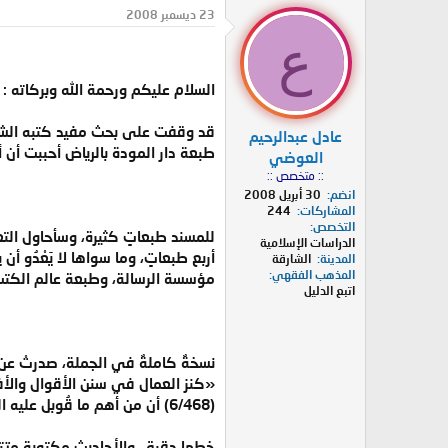
د
ر
23 ديسمبر 2008
ئ
ي
ع
ا
خ
ل
ا
م
ل
السلام عليكم ورحمة الله وبركاته :
و
ب
ض
د
قد وقفت على بحث مفيد كتبه الشيخ
عادل عبدالرحيم
و
ء
طبعة دار المودة بالرياض أحببت أن أ
ع
العوضي
:: متخصص ::
انضم
30 أبريل 2008
المشاركات
244
التخصص
للمسند طبعاتٍ كثيرة، وسأحاول التع
الدراسات الإسلامية
أربع طبعاتٍ، وما سواها لا يَعْدُو 
المدينة
الشارقة
المذهب الفقهي
مؤسسة الرسالة، وطبعة عالم الكتب
اتبع الدليل
«كنز العمال في سنن الأقوال والأ
(6/468) أن من أهم ما قُوبل عليه المسند نسخة مُحضرة من خزانة السادات الوفائية بمصر المحروسة المعزية.
خطها دقيق، والأحاديث مكتوبة متتا