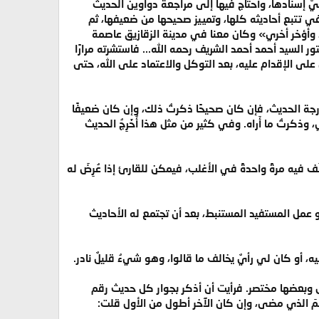
عليَّ إسنادها، وأحتاج فيها إلى مراجعة دواوين الحديث
ي تتبع أحاديثه كلها، وتمييز صحيحها من ضعيفها، ثم
ا وأؤخر أخري» وكان معنا في مدينة الزقازيق عاصمة
 السيد أحمد أحمد الشريف رحمه الله... فاستشرته مرارًا
ى الإقدام عليه، بعد التوكل والاعتماد على الله، حتى
درجة الحديث، فإن كان صحيحًا ذكرتُ ذلك، وإن كان ضعيفًا
رتُ ما أَراه. وفي كثير من مثل هذا أُخَرِجُ الحديث
لَف فيه مرةً واحدةً في الأغلب، فيمكن للقارئ إذا عُرِضَ له
عمل المستفيد المستنبط، بعد أن تجتمع له الأحاديث
ه، أو كان لي رأيٌ يخالف ما قالوا، وهو شيءُ قليلٌ نادر.
طول وبعضها مختصر. فرأيت أن أذكر بجوار كل حديث رقم
مَ الذي مضى، وإن كان الآخر أطول من الأول قلت: