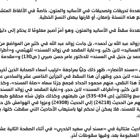
عددة تحريفات وتصحيفات في الأسانيد والمتون، خاصةً في الألفاظ المتش
لع هذه النسخة بإمعان، أو قارنها ببعض النسخ الخطية.
دة سقطٌ في الأسانيد والمتون، وهو أمرٌ أصبح معلومًا لا يحتاج إلى دليل
زوائد عبد الله بن أحمد»، بل جاءت زوائد عبد الله في كثيرٍ من المواضع من
المسانيد» لابن كثير، و«غاية المقصد في زوائد المسند» للهيثمي، و«أطر
مسند» للدكتور عامر حسن صبري ( ص130) و«مقدمة أطراف المسند» للدكتور زهير الناصر (ص96).
 «مسند الأنصار»، ظهر ذلك جليًّا بمراجعة «ترتيب أسماء الصحابة الذين أخ
سند» لابن حجر، وظهر أن هذا السقط في الجزأين الخامس عشر والسادس عش
 هذا النقص، منهم محمود الحداد فجمع جزءًا سماه «صلة المسند»، وكذلك
لابن كثير، و«أطراف المسند» لابن حجر، و«غاية المقصد في زوائد المسند
ووضعوها في ملحق آخر المجلد التاسع والثلاثين (ص 434-535) من طبعتهم،
المصادر، ووضعوها في داخل طبعتهم من الحديث (24218
ة للمسند، فلا يمكن أن نحكم لها باستيعاب الأحاديث التي سقطت كلها،
.
ديث متتالية في «مسند أبي سعيد الخدري» في أثناء الصفحة الثانية عشرة
 المطبوعة بعد، وفيها سقوطات أخر.