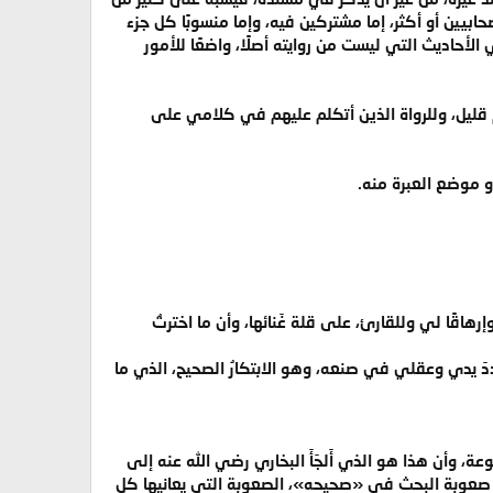
بيين أو أكثر، إما مشتركين فيه، وإما منسوبًا كل جزء
أحاديث التي ليست من روايته أصلًا، واضعًا للأمور
هم قليل، وللرواة الذين أتكلم عليهم في كلامي على
اقًا لي وللقارئ، على قلة غَنائها، وأن ما اخترتُ
ددَ يدي وعقلي في صنعه، وهو الابتكارُ الصحيح، الذي ما
عة، وأن هذا هو الذي أَلجَأَ البخاري رضي الله عنه إلى
نت صعوبة البحث في «صحيحه»، الصعوبة التي يعانيها كل