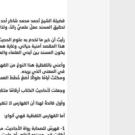
فضيلة الشيخ أحمد محمد شاكر أحد أ
تحقيق المسند عملٌ علميٌّ رائدٌ، ول
رأيتُ أن خير ما تخدم به علوم الحدي
هذا المقصد أمنية حياتي، وغاية همي
يكون المسند بين أيدي العلماء والمت
وأعني باللفظيةِ هذا النوعُ من الف
في المعنى الذي يريده.
ومكثتُ أيامًا طوالًا أضعُ خُطَطَ ا
وجعلت لأحاديثِ الكتاب أرقامًا متتا
وأول فائدةً لهذا أن الفهارس لا تتغي
أما الفهارس اللفظية فهي أنواع:
1- فهرسٌ للصحابة رواة الأحاديث، 
أكانت في مسنده الخاص أم جاءت في 