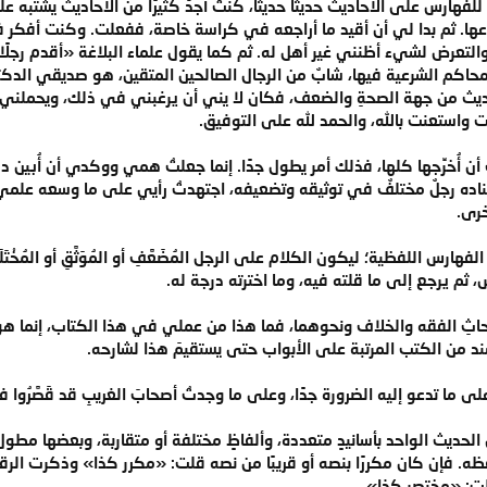
ا للفهارس على الأحاديث حديثًا حديثًا، كنتُ أجدُ كثيرًا من الأحاديث يشتبه 
أدعها. ثم بدا لي أن أقيد ما أراجعه في كراسة خاصة، ففعلت. وكنت أفكر ف
والتعرض لشيء أظنني غير أهل له. ثم كما يقول علماء البلاغة «أقدم رجلً
محاكم الشرعية فيها، شابٌ من الرجال الصالحين المتقين، هو صديقي الدكتور
ديث من جهة الصحةِ والضعف، فكان لا يني أن يرغبني في ذلك، ويحملني عل
 واستعنت بالله، والحمد لله على التوفيق.
أن أُخرِّجها كلها، فذلك أمر يطول جدًا. إنما جعلتُ همي ووكدي أن أُبين 
 رجلٌ مختلفٌ في توثيقه وتضعيفه، اجتهدتُ رأيي على ما وسعه علمي، وذك
خرى.
رس اللفظية؛ ليكون الكلام على الرجل المُضَعَّفِ أو المُوَثَّقِ أو المُخْتَ
 ثم يرجع إلى ما قلته فيه، وما اخترته درجة له.
حاثِ الفقه والخلاف ونحوهما، فما هذا من عملي في هذا الكتاب، إنما هو 
د من الكتب المرتبة على الأبواب حتى يستقيمَ هذا لشارحه.
ما تدعو إليه الضرورة جدًا، وعلى ما وجدتُ أصحابَ الغريبِ قد قَصَّرُوا في
ى الحديث الواحد بأسانيدٍ متعددة، وألفاظٍ مختلفة أو متقاربة، وبعضها م
ظه. فإن كان مكررًا بنصه أو قريبًا من نصه قلت: «مكرر كذا» وذكرت الرق
ت: «مختصر كذا».