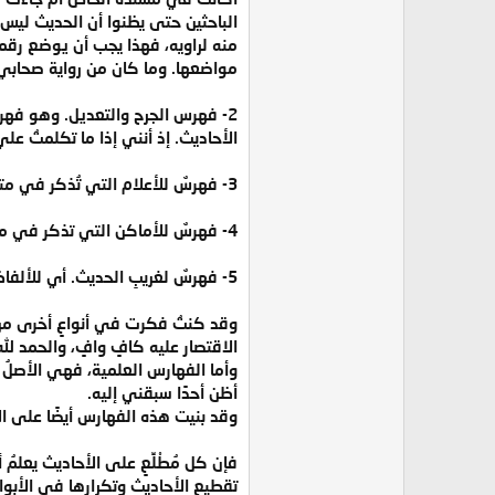
الباحثين حتى يظنوا أن الحديث ليس 
منه لراويه، فهذا يجب أن يوضع رقمه
مواضعها. وما كان من رواية صحابي 
2- فهرس الجرح والتعديل. وهو فهرس
الأحاديث. إذ أنني إذا ما تكلمتُ علي ر
3- فهرسٌ للأعلام التي تُذكر في متنِ الحديث، إذ أنها تكون في الأغلب الأعلامَ التي تدور عليها قصة الحديث أو موضع العبرة منه.
4- فهرسٌ للأماكن التي تذكر في متن الحديث أيضا، وهي كسابقتها.
5- فهرسٌ لغريبِ الحديث. أي للألفاظ اللغوية التي تحتاج إلى شرح.
وقد كنتُ فكرت في أنواعٍ أخرى من ا
الاقتصار عليه كافٍ وافٍ، والحمد لله
وأما الفهارس العلمية، فهي الأصلُ 
أظن أحدًا سبقني إليه.
وقد بنيت هذه الفهارس أيضًا على ال
فإن كل مُطْلِّعٍ على الأحاديث يعلم
تقطيع الأحاديث وتكرارها في الأبو