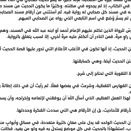
في الكتابِ، إذ لم يجدوه في مظنته. وكثيرًا ما يكون الحديث من مسند صحا
 في مسند كل صحابي له رواية فيه. ثم أستثنى من أرقام مسند الصحابي ال
لم يسمَّ وُضع في اسم التابعي الذي رواه عن الصحابي المبهم.
ٌ للرواة الذين تكلم عليهم الإمام أحمد أو ابنه عبد الله في المسند، و
اوٍ مرةً، فمن النادر أن أتكلمُ عليه مرةً أخري، إلا لسبب يتعلق بالرواية.
لفهارس اللفظية، وشرعتُ في بعضها فعلًا. ثم رأيتُ أن في ذلك إطالةً وإره
.
لهذا العمل العظيم، الذي أسأل اللهَ أن يوفقني لإتمامه وإخراجه، وأن يس
أرقام للأحاديث، بل إن الأرقام هي التي سددت الفكرة وحددتها.
ُ أن الحديث الواحد قد يدل على معانٍ كثيرة متعددة، في مسائلٍ وأبوابٍ منو
اب، استشهادًا بالحديث في كل موضعٍ يَستدلُ به فيه ولو من بعيد، فكا