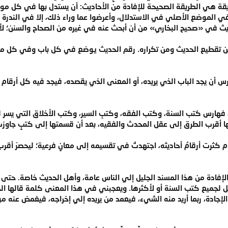
يقة هي الطريقة الصحيحة للإفادة من الأحاديث: أن يستدل بها في كل موضع
ي الموضع الأصلي في الاستدلال، وأعرضوا عما وراء ذلك، إلا في الندرة بعد
ديث في «صحيح البخاري» من أن أبحث عنه في غيره من الصحاح والسنن؛ لأ
من تقطيع الحديث ومن تكراره. رقم الحديث يوضع في كل باب وفي كل معن
أن يجد الباب الذي يريده، أو المعنى الذي يقصده، فيجد فيه كل أرقام ال
فهارس كتب السنة، وكتب الفقه، وكتبِ السير، وكتب الأخلاق التي يسر
أقرب الطرق إلى عقل المحدث والفقيه، بعد أن قسمتها إلى كتبٍ جاوزت ال
م كثرت أرقامُ أحاديثه، اجتهدتُ في تقسيمه إلى معانٍ فرعية؛ ليحصرَ أ
لإفادة من هذا المسند الجليل إلي الناس عامة، وأهل الحديث خاصة. حتى 
 الإجادة، ربما أريد منه الشيء، فيعمد من يريده إلي إخراجه، فيغمض عنه م