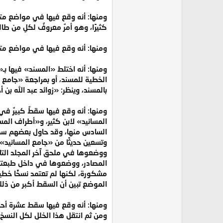
ومنها: أنه وقع فيها في مواضع مت
كثيرًا، وهو أمرٌ معروفٌ لكلِ من طا
ومنها: أنه وقع فيها في مواضع متعد
ومنها: أنه اختلط «المسند» فيها بـ«
الخطية للمسند، أو بمراجعة «جامع 
بالمسند، وينظر: «زوائد عبد الله بن أحمد بن حنبل في ال
ومنها: أنه وقع فيها سقطٌ كبيرٌ في
المسانيد» لابن كثير، و«أطراف الم
السادس منها، وقد حاول بعضهم سدَّ
وتسعين حديثًا من «جامع المسانيد» 
مشكورة، لكنها لم تعتمد نسخًا خطي
الموضع تبين أن السقط أكبر من ذلك
ومنها: أنه وقع فيها سقط عشرة أحا
ومن ثم انتقل هذا الخلل لكل النسخ