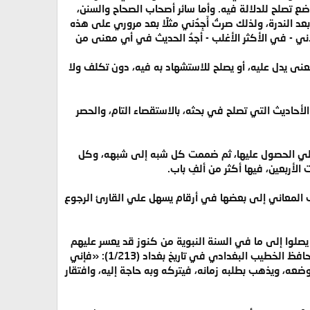
 تصلح للدلالة فيه. وأما سائر أصحاب الصحاح والسنن،
 الندرة، ولذلك صرتُ أَجِدُني مثلًا بعد مروري على هذه
ني - في الأكثر الأغلب - أجدُ الحديث في أي معنى من
ى يدل عليه، أو يصلح للاستشهاد به فيه، دون تكلف ولا
أحاديث التي تصلح في بحثه، بالاستقصاء التام، والحصر
 لي الحصول عليها، ثم ضممت كل شبه إلى شبهه، وكل
أربعين، فيها أكثر من ألفِ باب.
قرب المعاني إلى بعضها في أرقام يسهل علي القارئ الرجوع
يصلوا إلى ما في السنة النبوية من كنوز قد يعسر عليهم
الوصول إليها، في كتاب هو كالأصل لجميع كتب السنة أو لأكثرها. ويعجبني في هذا المعنى كلمة قالها الحافظ الخطيب البغدادي في تاريخ بغداد (1/213): «فإني
وضعه، ويذهب بطلبه زمانه، فيتركه وبه حاجة إليه، وافتقار