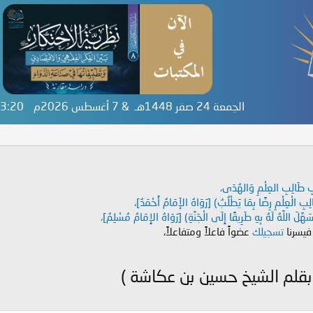
الجمعة 24 صفر 1448هـ & 7 أغسطس 2026م
:43:21
دَابِ طَالِبِ العِلْمِ وَالهُدَى،
طَالِبِ الْعِلْمِ رِضًا بِمَا يَطْلُبُ) [رَوَاهُ الإَمَامُ أَحْمَدُ]،
هَّلَ اللَّهُ لَهُ بِهِ طَرِيقًا إِلَى الْجَنَّةِ) [رَوَاهُ الإِمَامُ مُسْلِمٌ]،
 فيسرنا
تسجيلك
عضواً فاعلاً ومتفاعلاً،
بقلم الشيخ حسين بن عكاشة )