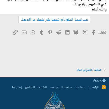
في المفهم جزم بهذا .
والله أعلم
يجب تسجيل الدخول أو التسجيل كي تتمكن من الرد هنا.
X
فيسبوك
Bluesky
LinkedIn
Reddit
Pinterest
Tumblr
WhatsApp
الرابط
البريد الإلكتروني
شارك:
الملتقى الفقهي العام
Arabic
الرئيسية
مساعدة
سياسة الخصوصية
الشروط والقوانين
إتصل بنا
R
S
S