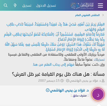
تسجيل الدخول
تسجيل
الملتقى الفقهي العام
العِلْمُ رَحِمٌ بَيْنَ أَهْلِهِ، فَحَيَّ هَلاً بِكَ مُفِيْدَاً وَمُسْتَفِيْدَاً، مُشِيْعَاً لآدَابِ طَالِبِ
العِلْمِ وَالهُدَى،
مُلازِمَاً لِلأَمَانَةِ العِلْمِيةِ، مُسْتَشْعِرَاً أَنَّ: (الْمَلَائِكَةَ لَتَضَعُ أَجْنِحَتَهَا لِطَالِبِ الْعِلْمِ
رِضًا بِمَا يَطْلُبُ) [رَوَاهُ الإَمَامُ أَحْمَدُ]،
فَهَنِيْئَاً لَكَ سُلُوْكُ هَذَا السَّبِيْلِ؛ (وَمَنْ سَلَكَ طَرِيقًا يَلْتَمِسُ فِيهِ عِلْمًا سَهَّلَ اللَّهُ
لَهُ بِهِ طَرِيقًا إِلَى الْجَنَّةِ) [رَوَاهُ الإِمَامُ مُسْلِمٌ]،
مرحباً بزيارتك الأولى للملتقى، وللاستفادة من الملتقى والتفاعل فيسرنا
تسجيلك
عضواً فاعلاً ومتفاعلاً،
وإن كنت عضواً سابقاً
فهلم إلى رحاب العلم من هنا.
مسألة : هل هناك ظل يوم القيامة غير ظل العرش؟
ب
ت
د. فؤاد بن يحيى الهاشمي
15 ديسمبر 2007
ا
ا
د
ر
د. فؤاد بن يحيى الهاشمي
د
ئ
ي
:: مشرف سابق ::
ا
خ
ل
ا
م
ل