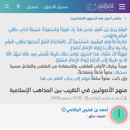
تسجيل الدخول
تسجيل
ملتقى أصول فقه الجمهور (المتكلمين)
العِلْمُ رَحِمٌ بَيْنَ أَهْلِهِ، فَحَيَّ هَلاً بِكَ مُفِيْدَاً وَمُسْتَفِيْدَاً، مُشِيْعَاً لآدَابِ طَالِبِ
العِلْمِ وَالهُدَى،
مُلازِمَاً لِلأَمَانَةِ العِلْمِيةِ، مُسْتَشْعِرَاً أَنَّ: (الْمَلَائِكَةَ لَتَضَعُ أَجْنِحَتَهَا لِطَالِبِ الْعِلْمِ
رِضًا بِمَا يَطْلُبُ) [رَوَاهُ الإَمَامُ أَحْمَدُ]،
فَهَنِيْئَاً لَكَ سُلُوْكُ هَذَا السَّبِيْلِ؛ (وَمَنْ سَلَكَ طَرِيقًا يَلْتَمِسُ فِيهِ عِلْمًا سَهَّلَ اللَّهُ
لَهُ بِهِ طَرِيقًا إِلَى الْجَنَّةِ) [رَوَاهُ الإِمَامُ مُسْلِمٌ]،
مرحباً بزيارتك الأولى للملتقى، وللاستفادة من الملتقى والتفاعل فيسرنا
تسجيلك
عضواً فاعلاً ومتفاعلاً،
وإن كنت عضواً سابقاً
فهلم إلى رحاب العلم من هنا.
منهج الأصوليين في التقريب بين المذاهب الإسلامية
ب
ت
أحمد بن فخري الرفاعي
30 ديسمبر 2008
ا
ا
د
ر
أحمد بن فخري الرفاعي
أ
ئ
ي
:: مشرف سابق ::
ا
خ
ل
ا
م
ل