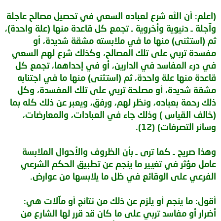
(اعلم: أن الله شرع لعباده السعي في تحصيل مصالح عاجلة
وآجلة ـ دنيوية وأخروية ـ تجمع كل قاعدة منها (علة واحدة)،
ثم (استثنى) منها ما في ملابسته مشقة شديدة، أو
مفسدة تربي على تلك المصالح، وكذلك شرع لهم السعي
في درء المفاسد في الدارين، أو في إحداهما، تجمع كل
قاعدة منها علة واحدة، ثم (استثنى) منها ما في اجتنابه
مشقة شديدة، أو مصلحة تربي على تلك المفسدة، وكل
ذلك رحمة بعباده، ونظر لهم، ورفق، ويعبر عن ذلك كله بما
(خالف القياس ) وذلك جاء في العبادات، والمعارضات،
وسائر التصرفات) (12).
وهذا صريح ـ كما ترى ـ بأن الظروف والأحوال الملابسة
عامل مؤثر في تغيير ما ينجم عن تطبيق الحكم الشرعي
الفرعي على الوقائع في ظل ما يلابسها من عوارض.
أقول: ما ينجم أو يلزم عن ذلك من نتائج أو مآلات هي:
أضرار أو مفاسد تربي على ما كان قد قرر لها الشارع من