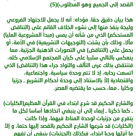
القصد إلى الجميع وهو المطلوب)(5).
هذا بيان دقيق حقا، مؤداه: أنه لا يجعل للاجتهاد الفروعي
وليجة ينفذ منها إلى نشوء الخلاف القائم على (التناقض
المستحكم) الذي من شأنه أن يمس (مبدأ المشروعية العليا)
مآلا، وذلك بأن يشتت (التوجيهات التشريعية) في الأمة، أو
يحمل على (التناقض) في التصورات الذهنية الجزئية، مما
ينعكس بالتالي سلبيا على كيان المجتمع الإسلامي كله،
فتنتقض بذلك عرى التآلف والتواد جراء هذا (التناقض) الذي
اتسعت رحابه، إذ لا تتم وحدة سياسية، واجتماعية،
واقتصادية إلاّ بالاستناد إلى وحدة أحكام التشريع ـ جزئيا
وكليا ـ معا، حسب ما يقتضيه العصر.
والشارع الحكيم قد شرع ابتداء في القرآن العظيم(الكليات)
ـ كما ذكرنا ـ إيماء إلى أن ينبغي اتخاذها أساسا لكل ما
يتفرع من جزئيات لوحدة المناط فيهما، وإذا كانت
(الكليات) قد شرعها الشارع الحكيم بالقصد إليها حتما، و إلاّ
ما أنزلها وحيا ابتداء، فكذلك (الجزئيات) ينبغي أن تفهم