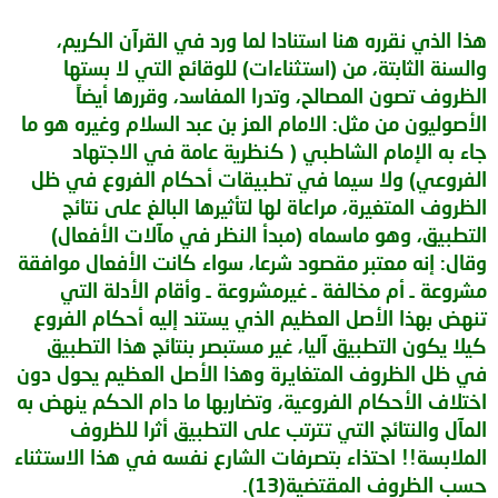
هذا الذي نقرره هنا استنادا لما ورد في القرآن الكريم،
والسنة الثابتة، من (استثناءات) للوقائع التي لا بستها
الظروف تصون المصالح، وتدرا المفاسد، وقررها أيضاً
الأصوليون من مثل: الامام العز بن عبد السلام وغيره هو ما
جاء به الإمام الشاطبي ( كنظرية عامة في الاجتهاد
الفروعي) ولا سيما في تطبيقات أحكام الفروع في ظل
الظروف المتغيرة، مراعاة لها لتأثيرها البالغ على نتائج
التطبيق، وهو ماسماه (مبدأ النظر في مآلات الأفعال)
وقال: إنه معتبر مقصود شرعا، سواء كانت الأفعال موافقة
مشروعة ـ أم مخالفة ـ غيرمشروعة ـ وأقام الأدلة التي
تنهض بهذا الأصل العظيم الذي يستند إليه أحكام الفروع
كيلا يكون التطبيق آليا، غير مستبصر بنتائج هذا التطبيق
في ظل الظروف المتغايرة وهذا الأصل العظيم يحول دون
اختلاف الأحكام الفروعية، وتضاربها ما دام الحكم ينهض به
المآل والنتائج التي تترتب على التطبيق أثرا للظروف
الملابسة!! احتذاء بتصرفات الشارع نفسه في هذا الاستثناء
حسب الظروف المقتضية(13).