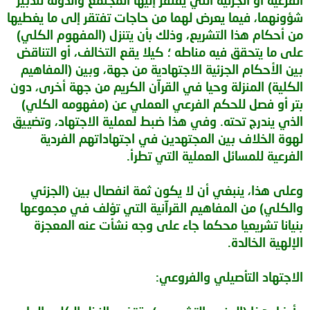
شؤونهما، فيما يعرض لهما من حاجات تفتقر إلى ما يغطيها
من أحكام هذا التشريع، وذلك بأن يتنزل (المفهوم الكلي)
على ما يتحقق فيه مناطه ؛ كيلا يقع التخالف، أو التناقض
بين الأحكام الجزئية الاجتهادية من جهة، وبين (المفاهيم
الكلية) المنزلة وحيا في القرآن الكريم من جهة أخرى، دون
بتر أو فصل للحكم الفرعي العملي عن (مفهومه الكلي)
الذي يندرج تحته. وفي هذا ضبط لعملية الاجتهاد، وتضييق
لهوة الخلاف بين المجتهدين في اجتهاداتهم الفردية
الفرعية للمسائل العملية التي تطرأ.
وعلى هذا، ينبغي أن لا يكون ثمة انفصال بين (الجزئي
والكلي) من المفاهيم القرآنية التي تؤلف في مجموعها
بنيانا تشريعيا محكما جاء على وجه نشأت عنه المعجزة
الإلهية الخالدة.
الاجتهاد التأصيلي والفروعي: