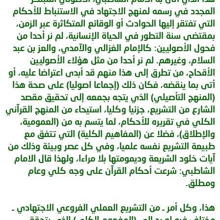
المجدد في رسمه لمنهج الاجتهاد في الاستنباط للأحكام
التي تفتقر إليها الحوادث أو الوقائع المتكاثرة عبر الزمن،
بمقتضى سنة التطور في الحياة الإنسانية، لم نر أحدا من
فحول الأصوليين: كالإمام الغزالي والآمدي، والعز بن عبد
السلام، وغيرهم. لم نر أحدا من مثل هؤلاء الأصوليين
الأقحاح، من تطرق إلى هذا منهم قد أبدى اعتراضا عليه، أو
أتى بما ينقضه، فكان ذلك (إجماعا اصوليا) على صحة هذا
(المنهج التأصيلي) الذي يتجه بجمعه إلى تحقيق مقصد
الشارع من التشريع، جزئيا وكليا، استيحاء من المنهج القرآني
الكلي في تقريره للأحكام، لما يتسم به من (العمومية،
والإطلاق)، فضلا عن (المفاهيم الكلية) التي تتفق مع
طبيعة التشريع نفسه علميا، وفي كل عصر وبيئة وذلك من
آيات خلود الشريعة وديمومتها بلا مراءا، ولهذا قال الامام
الشاطبي: شرعت أحكام القرآن على وجه كلي وعام
ومطلق.
هذا، وكل أمر ـ من التشريع العملي الفروعي الاجتهادي ـ
مختلف فيه لو رد إلى (المفهوم الكلي) الذي يتحقق