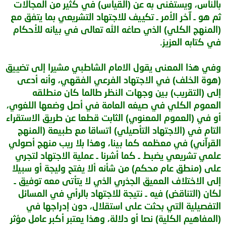
بالناس، ويستغنى به عن (القياس) في كثير من المجالات
ثم هو ـ آخر الأمر ـ تكييف للاجتهاد التشريعي بما يتفق مع
(المنهج الكلي) الذي صاغه الله تعالى في بيانه للأحكام
في كتابه العزيز.
وفي هذا المعنى يقول الامام الشاطبي مشيرا إلى تضييق
(هوة الخلف) في الاجتهاد الفرعي الفقهي، وأنه أدعى
إلى (التقريب) بين وجهات النظر طالما كان منطلقه
العموم الكلي في صيغه العامة في أصل وضعها اللغوي،
أو في (العموم المعنوي) الثابت قطعا عن طريق الاستقراء
التام في (الاجتهاد التأصيلي) اتساقا مع طبيعة (المنهج
القرآني) في معظمه كما بينا، وهذا بلا ريب منهج أصولي
علمي تشريعي يضبط ـ كما أشرنا ـ عملية الاجتهاد لتجري
على (منطق عام محكم) من شأنه ألا يفتح وليجة أو سبيلا
إلى الاختلاف العميق الجذري الذي لا يتأتى معه توفيق ـ
لكان (التناقض) فيه ـ نتيجة للاجتهاد بالرأي في المسائل
التفصيلية التي بحثت على استقلال، دون إدراجها في
(المفاهيم الكلية) نصا أو دلالة، وهذا يعتبر أكبر عامل مؤثر