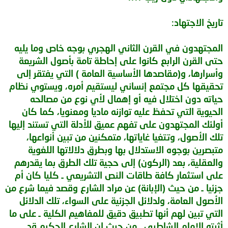
تاريخ الاجتهاد:
المجتهدون في القرن الثاني الهجري بوجه خاص وما يليه
حتى القرن الرابع كانوا على إحاطة تامة بأصول الشريعة
وأسرارها، و(مقاصدها الأساسية العامة ) التي يفتقر إلى
تحقيقها كل مجتمع إنساني ليستقيم أمره، ويستوي نظام
حياته دون اختلال فيه أو إهمال لأي نوع من مصالحه
الحيوية التي تحفظ عليه توازنه ماديا ومعنويا، كما كان
أولئك المجتهدون على تفهم عميق للأدلة التي تستند إليها
تلك الأصول، وتتغيا غاياتها، متمكنين من تبين أنواعها،
متبصرين بوجوه الاستدلال بها وبطرق دلالاتها اللغوية
والعقلية، بعد (الركون) إلى حجية تلك الطرق بما يقدرهم
على استثمار كافة طاقات النص التشريعي ـ كليا كان أم
جزئيا ـ من حيث (الإبانة) عن مراد الشارع وقصد فيما شرع من
الأصول العامة، ولدلائل الجزئية على السواء، تلك الدلائل
التي تبين لهم أنها تطبيق دقيق للمفاهيم الكلية ـ على ما
أثبته الامام الشاطبي ـ من حيث إن الشارع الحكيم قد