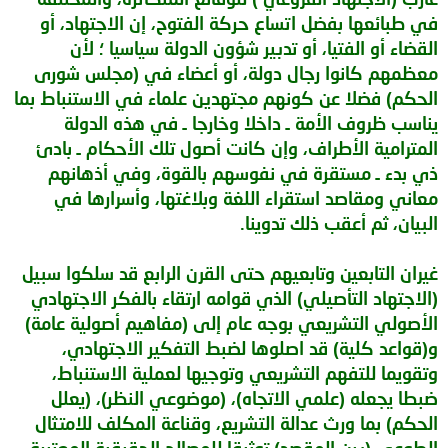
في طبائعها بفضل اتساع حركة الفتوح، إن الاجتهاد، أو
القضاء أو الفتيا، أو تدبير شؤون الدولة سياسيا ؛ لأن
معظمهم كانوا رجال دولة، أو أعضاء في (مجلس شورى
الحكم) فضلا عن كونهم مجتهدين علماء في الاستنباط بما
يناسب ظروف الأمة ـ داخلا وخارجا ـ في هذه الدولة
المترامية الأطراف، وإن كانت أصول تلك الأحكام ـ بادئ
ذي بدء ـ مستقرة في نفوسهم بالقوة، وفي أذهانهم
معاني ومقاصد استقراء اللغة وبلاغتها، وأسرارها في
البيان، ثم أعقب ذلك تدوينا.
غيران التابعين وتابعيهم حتى القرن الرابع قد سلكوا سبيل
(الاجتهاد التأصيلي) الذي قوامه ارتقاء بالفكر الاجتهادي
الأصولي التشريعي بوجه عام إلى (مفاهيم أصولية عامة)
و(قواعد كلية) قد اصلوها لضبط التفكير الاجتهادي،
وتقويما للتفهم التشريعي وتوجيها لعملية الاستنباط،
ضبطا يجعله (علمي الاتجاه)، (موضوعي النظر)، (يعلل
الحكم) بما ورث عدالة التشريع، وقناعة المكلف للامتثال
الطوعي (بين المقصد) توثيقا للمصالح الحقيقية المعتبرة