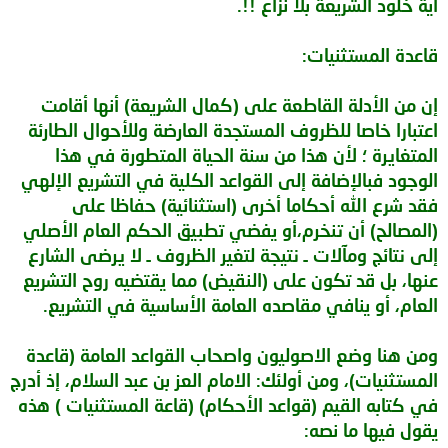
آية خلود الشريعة بلا نزاع !!.
قاعدة المستثنيات:
إن من الأدلة القاطعة على (كمال الشريعة) أنها أقامت
اعتبارا خاصا للظروف المستجدة العارضة وللأحوال الطارئة
المتغايرة ؛ لأن هذا من سنة الحياة المتطورة في هذا
الوجود فبالإضافة إلى القواعد الكلية في التشريع الإلهي
فقد شرع الله أحكاما أخرى (استثنائية) حفاظا على
(المصالح) أن تنخرم،أو يفضي تطبيق الحكم العام الأصلي
إلى نتائج ومآلات ـ نتيجة لتغير الظروف ـ لا يرضى الشارع
عنها، بل قد تكون على (النقيض) مما يقتضيه روح التشريع
العام، أو ينافي مقاصده العامة الأساسية في التشريع.
ومن هنا وضع الاصوليون واصحاب القواعد العامة (قاعدة
المستثنيات)، ومن أولئك: الامام العز بن عبد السلام، إذ أدرج
في كتابه القيم (قواعد الأحكام) (قاعة المستثنيات ) هذه
يقول فيها ما نصه: