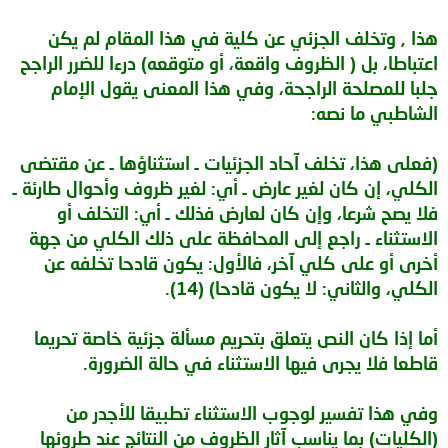
هذا , وتخلف الجزئي عن كلية في هذا المقام لم يكن
اعتباطا، بل ( الظروف واقعة، أو متوقعه) درءا للضرر الراجح
جلبا للمصلحة الراجحة، وفي هذا المعنى يقول الإمام
الشاطبي ما نصه:
(فعلى هذا، تخلف آحاد الجزئيات ـ استثناؤها ـ عن مقتضى
الكلي، إن كان لغير عارض ـ أي: لغير ظروف وأحوال طارئة ـ
فلا يصح شرعا، وإن كان لعارض فذلك ـ أي: التخلف أو
الاستثناء ـ راجع إلى المحافظة على ذلك الكلي من جهة
أخرى أو على كلي آخر، فالأول: يكون قادحا تخلفه عن
الكلي، والثاني: لا يكون قادحا) (14).
أما إذا كان النص يتعلق بتحريم مسألة جزئية خاصة تحريما
قاطعا فلا يجرى فيها الاستثناء في حالة الضرورة.
وفي هذا تفسير لوجوب الاستثناء تطبيقا للأجدر من
(الكليات) بما يناسب آثار الظروف من النتائج عند طروئها