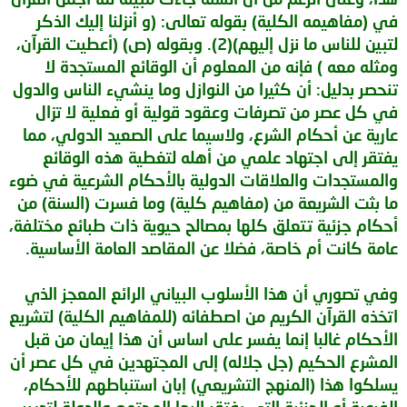
في (مفاهيمه الكلية) بقوله تعالى: (و أنزلنا إليك الذكر
لتبين للناس ما نزل إليهم)(2). وبقوله (ص) (أعطيت القرآن،
ومثله معه ) فإنه من المعلوم أن الوقائع المستجدة لا
تنحصر بدليل: أن كثيرا من النوازل وما ينشيء الناس والدول
في كل عصر من تصرفات وعقود قولية أو فعلية لا تزال
عارية عن أحكام الشرع، ولاسيما على الصعيد الدولي، مما
يفتقر إلى اجتهاد علمي من أهله لتغطية هذه الوقائع
والمستجدات والعلاقات الدولية بالأحكام الشرعية في ضوء
ما بثت الشريعة من (مفاهيم كلية) وما فسرت (السنة) من
أحكام جزئية تتعلق كلها بمصالح حيوية ذات طبائع مختلفة،
عامة كانت أم خاصة، فضلا عن المقاصد العامة الأساسية.
وفي تصوري أن هذا الأسلوب البياني الرائع المعجز الذي
اتخذه القرآن الكريم من اصطفائه (للمفاهيم الكلية) لتشريع
الأحكام غالبا إنما يفسر على اساس أن هذا إيمان من قبل
المشرع الحكيم (جل جلاله) إلى المجتهدين في كل عصر أن
يسلكوا هذا (المنهج التشريعي) إبان استنباطهم للأحكام،
الفرعية أو الجزئية التي يفتقر إليها المجتمع والدولة لتدبير