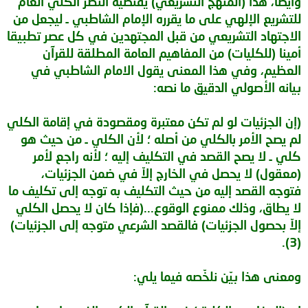
وأيضا، هذا (المنهج التشريعي) يقتضيه النظر الكلي العام
للتشريع الإلهي على ما يقرره الإمام الشاطبي ـ ليجعل من
الاجتهاد التشريعي من قبل المجتهدين في كل عصر تطبيقا
أمينا (للكليات) من المفاهيم العامة المطلقة للقرآن
العظيم، وفي هذا المعنى يقول الامام الشاطبي في
بيانه الأصولي الدقيق ما نصه:
(إن الجزئيات لو لم تكن معتبرة ومقصودة في إقامة الكلي
لم يصح الأمر بالكلي من أصله ؛ لأن الكلي ـ من حيث هو
كلي ـ لا يصح القصد في التكليف إليه ؛ لأنه راجع لأمر
(معقول) لا يحصل في الخارج إلاّ في ضمن الجزئيات،
فتوجه القصد إليه من حيث التكليف به توجه إلى تكليف ما
لا يطاق، وذلك ممنوع الوقوع...(فإذا كان لا يحصل الكلي
إلاّ بحصول الجزئيات) فالقصد الشرعي متوجه إلى الجزئيات)
(3).
ومعنى هذا بيّن نلخّصه فيما يلي: