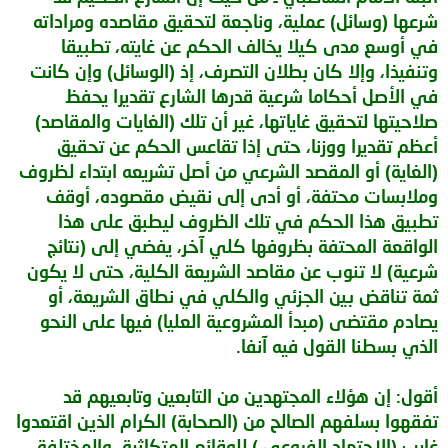
شرعها (وسائل) عملية، وناجعة لتحقيق مقاصده ومراداته
في أوسع مدى كيلا يخالف الحكم عن غايته، تطبيقا
وتنفيذا، وإلا كان بطلان التصرف، إذ (الوسائل) وإن كانت
في الأصل أحكاما شرعية قدرها الشارع تقديرا يحفظ
صلاحيتها لتحقيق غاياتها، غير أن تلك (الغايات والمقاصد)
أعظم تقديرا ووزنا، حتى إذا تقاعس الحكم عن تحقيق
(الغاية) أو المقصد الشرعي من أصل تشريعه ابتداء لظروف
وملابسات محتفة، أو أدى إلى نقيض مقصوده، أوقف
تطبيق هذا الحكم في تلك الظروف ليطبق على هذا
الواقعة المحتفة بظروفها كلي آخر، يفضي إلى (نتائج
شرعية) لا تنوب عن مقاصد الشريعة الكلية، حتى لا يكون
ثمة تناقض بين الجزئي والكلي في نطاق الشريعة، أو
يصادم مقتضى (مبدأ المشروعية العليا) فيها على النحو
الذي بسطنا القول فيه آنفا.
أقول: إن هؤلاء المجتهدين من التابعين وتابعيهم قد
تفقهوا بسلفهم الصالح من (الصحابة) الكرام الذين اقتعدوا
غارب (الاجتهاد الفروعي ) للوقائع المتكاثرة، والمختلفة