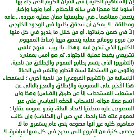
إن (المفاهيم الكلية ) في القرآن الكريم الذي جاء بها
أسلوبا فذا معجزا في بيانه للأحكام ـ أمرا ونهيا وإخبار
يتضمن معناهما ـ هي بطبيعتها معان عقلية مجردة، ـ عامة
ومطلقة ـ لا يمكن أن تتحقق بذاتها في الوجود الخارجي
إلاّ في ضمن جزئياتها، أو من خلال ما يندرج في كل منها
من فروع ووقائع عملية يتحقق فيها (مناط المفهوم
الكلي) الذي تندرج فيه. وهذا ـ بلا ريب ـ منهج علمي
تشريعي يضبط عملية الاجتهاد، ثم هو أمس بمعنى:
(التشريع) الذي يتسم بطابع العموم والإطلاق من ناحية،
وأقوى من الاستجابة لسنة التطور والتغير في الحياة
الإنسانية من (التشريع الفروعي) من ناحية أخرى ؛ لاستعصاء
هذا الأخير على العمومية والإطلاق والعجز بالتالي عن
استيعاب المستجدات إلاّ عن طريق (القياس) وهذا وان
اتسع عقلا مجاله، لانسحاب الحكم القياسي على غير
المنصوص عليه منطقيا لاتحاد العلة، يغدو عمومه عقليا ؛
لعموم علته ظنا راجحا، في حين أن (الكليات) وإن كانت
مفاهيم كلية غير أنها مصوغة بنص عام يستغرق ما لا
يحصى كثرة من الفروع التي تندرج في كل منها مباشرة، لا