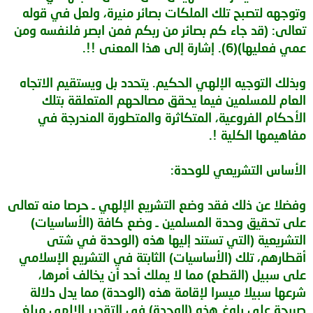
وتوجهه لتصبح تلك الملكات بصائر منيرة، ولعل في قوله
تعالى: (قد جاء كم بصائر من ربكم فمن ابصر فلنفسه ومن
عمي فعليها)(6). إشارة إلى هذا المعنى !!.
وبذلك التوجيه الإلهي الحكيم. يتحدد بل ويستقيم الاتجاه
العام للمسلمين فيما يحقق مصالحهم المتعلقة بتلك
الأحكام الفروعية، المتكاثرة والمتطورة المندرجة في
مفاهيمها الكلية !.
الأساس التشريعي للوحدة:
وفضلا عن ذلك فقد وضع التشريع الإلهي ـ حرصا منه تعالى
على تحقيق وحدة المسلمين ـ وضع كافة (الأساسيات)
التشريعية (التي تستند إليها هذه (الوحدة في شتى
أقطارهم، تلك (الأساسيات) الثابتة في التشريع الإسلامي
على سبيل (القطع) مما لا يملك أحد أن يخالف أمرها،
شرعها سبيلا ميسرا لإقامة هذه (الوحدة) مما يدل دلالة
صريحة على بلوغ هذه (الوحدة) في التقدير الإلهي مبلغ