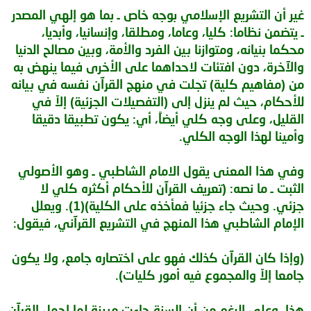
غير أن التشريع الإسلامي بوجه خاص ـ بما هو إلهي المصدر
ـ يتضمن نظاما: كليا، وعاما، ومطلقا، وإنسانيا، وأبديا،
محكما بنيانه، ومتوازنا بين الفرد والأمة، وبين مصالح الدنيا
والآخرة، دون افتئات لاحداهما على الأخرى فيما ينهض به
من (مفاهيم كلية) تجلت في منهج القرآن نفسه في بيانه
للأحكام، حيث لم ينزل إلى (التفصيلات الجزئية) إلاّ في
القليل، وعلى وجه كلي أيضاً، أي: يكون تطبيقا دقيقا
وأمينا لهذا الوجه الكلي.
وفي هذا المعنى يقول الامام الشاطبي ـ وهو الأصولي
الثبت ـ ما نصه: (تعريف القرآن للأحكام أكثره كلي لا
جزئي. وحيث جاء جزئيا فمأخذه على الكلية)(1). ويعلل
الإمام الشاطبي هذا المنهج في التشريع القرآني، فيقول:
(وإذا كان القرآن كذلك فهو على اختصاره جامع، ولا يكون
جامعا إلاّ والمجموع فيه أمور كليات).
هذا، وعلى الرغم من أن السنة جاءت مبينة لما اجمل القرآن