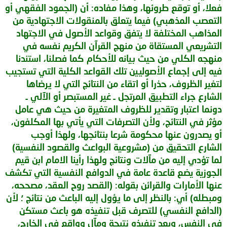
فعلا، أو توقع طروئها، وهذا مفاده: أن (الجمود الفقهي أو
التعصب المذهبي) فيما يتعلق بالمنقولات الاجتهادية من
المذاهب المختلفة لا يتفق وقواعد الأصول في الاجتهاد
التشريعي المستقاة من منهج القرآن الكريم نفسه في
منهجه الكلي من حيث بيانه للأحكام كما فصلنا، استندنا
فيه إلى إجماع الأصوليين تلك القواعد الكلية التي تستجيب
لتغير الظروف، حذرا أو اتقاء من النتائج التي لا يرضاها
الشارع جراء التطبيق المرتجل ـ غير المستبصر أو الآلي ـ
دونما اعتبار وتقدير للظروف المتغيرة من حيث هي عامل
مؤثر في النتائج، ولأن التصرفات التي يأتي بها المكلفون،
أو يصدرون عنها محكومة شرعا بنتائجها، ولهذا أوجب
الشارع التحقيق من (مشروعية البواعث والقصود النفسية)
لما تؤدي إليه من مآلات ونتائج ولهذا رأينا الامام ابن قيم
الجوزية يضع قاعدة عامة في الدوافع النفسية التي تكشف
عنها الأمارات والقرائن بقوله: (القصد روح العقد، مصححه،
ومبطله) أي: بالنظر إلى ما يؤول إليه الباعث من نتائج ؛ لأن
(الدافع النفسي) للتصرف قبل تنفيذه هو باعث مستكن
في النفس، وبعد تنفيذه نتيجة ومآل وواقع في الخارج،