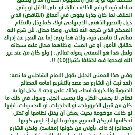
مناطه فيه لارتفع الخلاف غالبا، أو على الأقل لو بقي
الخلاف لما كان جذريا يغوص في أعماق (التناقض) الذي
خيل بالتصور الذهني الاجتهادي أولا، كما يخل بالنظام
المحكم الذي شرعه الله تعالى، وهذا محال، لأن شرع الله
تعالى لا تناقض فيه، ولان هذا ينبئ إما عن العجز عن إدراك
حقائق الأمور، أو عن العبث، وكلاهما محال عليه سبحانه،
ولعل هذا هو المعني بقوله تعالى: ( ولو كان من عند غير
الله لوجدوا فيه اختلافا كثيرا)(10) !!.
وفي هذا المعنى الجليل يقول الامام الشاطبي ما نصه:
(لقد ثبت أن الشارع قد قصد بالتشريع إقامة المصالح
الدنيوية والاخروية ابتداء، وذلك على وجه لا يختل لها به
نظام، لا بحسب الكل، ولا بحسب الجزء، وسواء في ذلك ما
كان من قبيل الضروريات، أو الحاجيات، أو التحسينات، فإنها
لو كانت موضوعة بحيث يمكن أن يختل نظامها أو تختل
أحكامها لم يكن التشريع موضوعا لها، إذ ليس كونها
(مصالح) إذ ذاك، بأولى من كونها (مفاسد)، ولكن الشارع