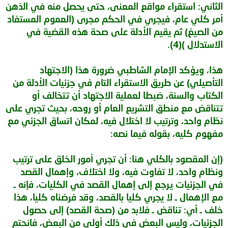
الثاني: استقراء مواقع المعنى، حتى يحصل منه في الذهن
أمر كلي عام، فيجري في الحكم مجرى (العموم المستفاد
من الصيغ) ثم يقيم الأدلة على صحة هذه القضية في
الاستدلال )(4).
هذا، ويؤكد الإمام الشاطبي ضرورة هذا (الاجتهاد
التأصيلي) عن طريق الاستقراء التام في جزئيات الأدلة من
الكتاب والسنة، ضبطا لعملية الاجتهاد أن تتخالف أو
تتناقض مع منطق التشريع العام أو روحه، بحيث تجري على
نظام واحد، وترتيب لا اختلال فيه، لمكان اتساق الجزئي مع
مفهوم كليه، بقوله فيما نصه:
(إن المقصود بالكلي هنا: أن تجري أمور الخلق على ترتيب
ونظام واحد، لا تفاوت فيه، ولا اختلاف، وإهمال القصد
في الجزئيات يرجع إلى إهمال القصد في الكليات، فإنه ـ
مع الإهمال ـ لا يجري كليا بالقصد، وقد فرضناه كليا، هذا
خلف ـ أي: تناقض ـ فلابد من (صحة القصد) إلى حصول
الجزئيات، وليس البعض في ذلك أولى من البعض، فانحتم