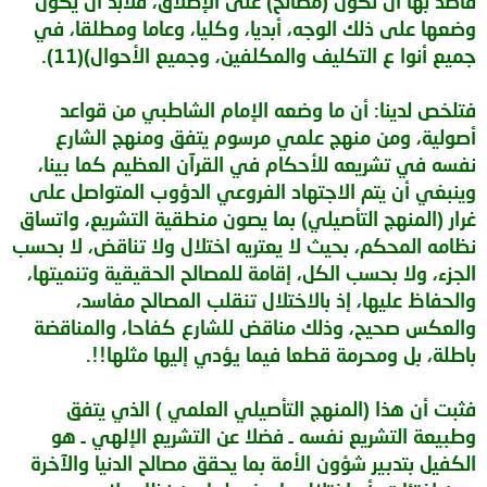
قاصد بها أن تكون (مصالح) على الإطلاق، فلابد أن يكون
وضعها على ذلك الوجه، أبديا، وكليا، وعاما ومطلقا، في
جميع أنوا ع التكليف والمكلفين، وجميع الأحوال)(11).
فتلخص لدينا: أن ما وضعه الإمام الشاطبي من قواعد
أصولية، ومن منهج علمي مرسوم يتفق ومنهج الشارع
نفسه في تشريعه للأحكام في القرآن العظيم كما بينا،
وينبغي أن يتم الاجتهاد الفروعي الدؤوب المتواصل على
غرار (المنهج التأصيلي) بما يصون منطقية التشريع، واتساق
نظامه المحكم، بحيث لا يعتريه اختلال ولا تناقض، لا بحسب
الجزء، ولا بحسب الكل، إقامة للمصالح الحقيقية وتنميتها،
والحفاظ عليها، إذ بالاختلال تنقلب المصالح مفاسد،
والعكس صحيح، وذلك مناقض للشارع كفاحا، والمناقضة
باطلة، بل ومحرمة قطعا فيما يؤدي إليها مثلها!!.
فثبت أن هذا (المنهج التأصيلي العلمي ) الذي يتفق
وطبيعة التشريع نفسه ـ فضلا عن التشريع الإلهي ـ هو
الكفيل بتدبير شؤون الأمة بما يحقق مصالح الدنيا والآخرة