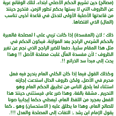
(مصالح) حين تشريع الحكم الأصلي ابتداء، لتلك الوقائع عرية
عن الظروف التي لا بستها بحكم تطور الزمن، فتخرج حينئذ
من قاعدتها الأصلية الأولى لتدخل في قاعدة أخرى تناسب
(المال) الذي اقتضاها.
ذلك ؛ لان (المفسدة) إذا كانت تربي على ا لمصلحة فالعبرة
بالحكم الشرعي الراجح بعد الموازنة، فيكون الحكم في
مثل هذا المقام سلبيا، دفعا للضرر الراجح الذي نجم عن تغير
الظروف ؛ لأن مفسدة المآل غلبت مصلحة الأصل !! وهذا
يحث إلى مبدأ سد الذرائع !!.
وكذلك القول فيما إذا كان الكلي العام يندرج فيه فعل
محرم في الأصل، ولكن ظروف الحال استدعت إجازته
استثناء لما يلحق الناس من تطبيق الحكم العام وهو
التحريم ـ مشقة بالغة، وهذا ضرر عام، فيستثنى حينئذ هذا
الفعل بمجرد من اللفظ العام، ليعطي حكما إيجابيا صونا
للصالح العام، وهذا ما يطلق عليه ( الاستحسان) وهو ـ كما
يقول الإمام ابن رشد ـ: التفات إلى المصلحة والعدل !!!.