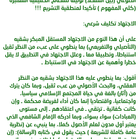
(كلي المفهوم ) تأكيدا لمنطقية التشريع !!!
الاجتهاد تكليف شرعي:
على أن هذا النوع من الاجتهاد المستقل المبكر بشقيه
(التأصيلي والتفريعي) بما ينطوي على عبء من النظر ثقيل
استنباطا، وتطبيقا معا ـ وعلل الاجتهاد في التطبيق لا يقل
خطرا وأهمية عن الاجتهاد في الاستنباط ـ
أقول: بما ينطوي عليه هذا الاجتهاد بشقيه من النظر
العقلي، والبحث الأصولي من عبء ثقيل، وبما كان يترك
من (آثار) بالغة في حياة المجتمع الإسلامي سياسيا،
واجتماعيا، واقتصاديا إنما كان أداء لفريضة محكمة ـ وإن
كانت كفائية ـ ترتقي ـ في اعتقادهم ـ إلى مستوى
(العبادات) سواء بسواء، وبما أدركه الإمام الشافعي الذي
يعتبر أول مدون لعلم الأصول كملا، بما ينبيء عن (نظرية
عامة كاملة للشريعة ) حيث يقول في كتابه (الرسالة): (إن