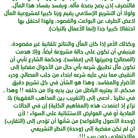
فالتصرف إذن يصح بصحة مآله، ويفسد بفساد هذا المآل،
ولولا أن التشريع الإسلامي يقيم وزنا كبيرا لمشروعية المآل
لاعض الطرف عن البواعث والقصود، ولهذا احتفل بها
احتفالا كبيرا جدا (إنما الأعمال بالنيات).
وكذلك الأمر إذا كان المآل والنتائج تلقائية غير مقصودة،
فينبغي أن تكون على حالة مشروعة أيضاً، وإلا هدمت
(المصالح) وصيرتها إلى (مفاسد)، وحكمة الشارع تأبي أن
تكون مآل تطبيق شرعه بآي حال من الأحوال مفضيا إلى
النقيض مما بني عليه شرعه ابتداء من جلب المصالح، ودرء
الأضرار والمفاسد. وهذا هو الشأن في كل تشريع دقيق
محكم، لا يعتريه الباطل من بين يديه ولا من خلفه !! وهذا ـ
في نظرنا ـ أدعى إلى (التقريب بين المذاهب الفقهية) بلا
نزاع إذ اعتمدت هذه (المفاهيم الكلية) إن في الحالات
العادية أو في العوارض الاستثنائية على السواء ؛ لأن
(وحدة الأصول والقواعد) من شأنها أن تؤدى إلى (التقارب)
ان لم تكن مفضية إلى (وحدة) النظر التشريعي
والاجتهادي دون ريب !!!.