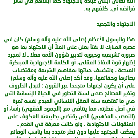
الله تعالى ابتلى عباده بالاجتهاد كما ابتلاهم في سائر
فرائضه أي: كلفهم به.
الاجتهاد والتجديد
هذا والرسول الأعظم (صلى الله عليه وآله وسلم) كان في
عصره المبارك لا يفتأ يعلن على الملأ أن الاجتهاد بما هو
ضرورة تشريعية وحيوية لتدبير شؤون الأمة فعلا ـ لا لمجرد
إظهار قوة النفاذ العقلي، أو الكلمة الاجتهادية المبتكرة
المبدعة ـ ولتكييف حياتها بمفاهيم الشريعة ومقتضيات
بصائرها وحقائقها، وقد أكد (صلى الله عليه وآله وسلم)
على أن يكون اجتهادا متجددا عبر القرون ؛ لتبدل الظروف
وتغير المصالح صدى لسنة التطور في الحياة الإنسانية التي
هي ما تقتضيه سنة العقل الانساني المبدع نفسه ثمرة
في أصل فطرته، مما يتنافى مع (الجمود الفقهي) رأسا، أو
(التعصب المذهبي) الذي يقتضي بطبيعته العكوف على
المنقولات الاجتهادية ـ ولو كانت معرفة في القدم ـ
يعكف المجتهد عليها دون نظر متجدد بما يناسب الوقائع