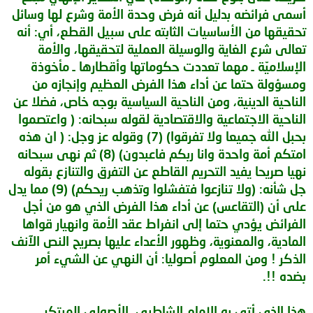
أسمى فرائضه بدليل أنه فرض وحدة الأمة وشرع لها وسائل
تحقيقها من الأساسيات الثابته على سبيل القطع، أي: أنه
تعالى شرع الغاية والوسيلة العملية لتحقيقها، والأمة
الإسلاميّة ـ مهما تعددت حكوماتها وأقطارها ـ مأخوذة
ومسؤولة حتما عن أداء هذا الفرض العظيم وإنجازه من
الناحية الدينية، ومن الناحية السياسية بوجه خاص، فضلا عن
الناحية الاجتماعية والاقتصادية لقوله سبحانه: ( واعتصموا
بحبل الله جميعا ولا تفرقوا) (7) وقوله عز وجل: ( ان هذه
امتكم أمة واحدة وانا ربكم فاعبدون) (8) ثم نهى سبحانه
نهيا صريحا يفيد التحريم القاطع عن التفرق والتنازع بقوله
جل شأنه: (ولا تنازعوا فتفشلوا وتذهب ريحكم) (9) مما يدل
على أن (التقاعس) عن أداء هذا الفرض الذي هو من أجل
الفرائض يؤدي حتما إلى انفراط عقد الأمة وانهيار قواها
المادية، والمعنوية، وظهور الأعداء عليها بصريح النص الآنف
الذكر ! ومن المعلوم أصوليا: أن النهي عن الشيء أمر
بضده !!.
هذا الذي أتى به الامام الشاطبي، الأصولي المبتكر