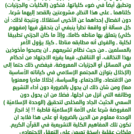
وتطبق أيضاً في ضوء كلياتها، فتكون (الكليات والجزئيات)
كلتاهما ـ على هذا النظرـ مشروعتين بالقصد إليهما شرعا،
دون انفصال إحداهما عن الأخرى استقلالا، ونتيجة لذلك: أن
كل مسألة أو واقعة تطرأ ينبغي أن يتحقق فيها (مفهوم
كلي) يتعلق بها مناطه كاملا، وإلاّ ما كان الجزئي تطبيقا
لكلية ـ والفرض أنه مطابقه مناطا ـ كيلا يؤول الأمر
بالمسلمين ـ من حيث نظام تشريعهم ـ ان يصبحوا مأخوذين
بهذا التخالف، أو التناقض، فيما يفرزه الاجتهاد من أحكام
في المسائل أو الجزئيات المعروضة، فيفضي ذلك حتما إلى
(الإخلال بتوازن المجتمع الإسلامي في كياناته الأساسية
من الاقتصاد، والاجتماع، والسياسة، إخلالا ماديا ومعنويا
معا) ومن شان ذلك ان يحول بالضرورة دون أداء التشريع
وظائفه التي أنزل من اجلها، فضلا من ان يحول دون
السعي الحثيث الجاد والمخلص لتحقيق (الوحدة الإسلاميّة )
المفروضة شرعا على الأمة الإسلاميّة قاطبة !! إذ انجاز
الوحدة معلوم من الدين بالضرورة أو على هذا فلابد ان
تكون تلك المفاهيم الكلية التشريعية في القرآن الكريم.
ملكات عقلية راسخة تهيمن على التعقل الاجتهادي