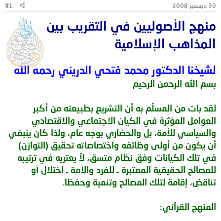
30 ديسمبر 2008
#1
و
ب
ض
د
منهج الأصوليين في التقريب بين
و
ء
ع
المذاهب الإسلامية
لشيخنا الدكتور محمد فتحي الدريني رحمه الله
بسم الله الرحمن الرحيم
لقد بات من المسلّم به أن التشريع بطبيعته من أكبر
العوامل المؤثرة في الكيان الاجتماعي والاقتصادي
والسياسي للأمة، بل والحضاري بوجه عام، ولذا كان ينبغي
أن يكون من أولى وظائفه واختصاصاته تحقيق (التوازن)
في تلك الكيانات وفق نظام متسق، لاّ يعتريه في ترتيبه
للمصالح الحقيقية المعتبرة ـ للفرد والأمة ـ اختلال أو
تناقض، إقامة لتلك المصالح وتنمية وحفظا.
المنهج القرآني: