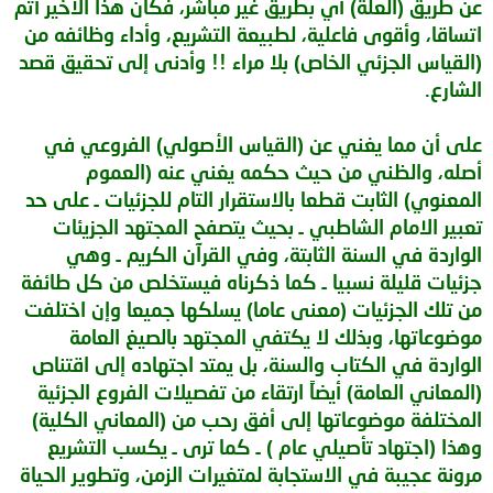
عن طريق (العلة) أي بطريق غير مباشر، فكان هذا الأخير أتم
اتساقا، وأقوى فاعلية، لطبيعة التشريع، وأداء وظائفه من
(القياس الجزئي الخاص) بلا مراء !! وأدنى إلى تحقيق قصد
الشارع.
على أن مما يغني عن (القياس الأصولي) الفروعي في
أصله، والظني من حيث حكمه يغني عنه (العموم
المعنوي) الثابت قطعا بالاستقرار التام للجزئيات ـ على حد
تعبير الامام الشاطبي ـ بحيث يتصفح المجتهد الجزيئات
الواردة في السنة الثابتة، وفي القرآن الكريم ـ وهي
جزئيات قليلة نسبيا ـ كما ذكرناه فيستخلص من كل طائفة
من تلك الجزئيات (معنى عاما) يسلكها جميعا وإن اختلفت
موضوعاتها، وبذلك لا يكتفي المجتهد بالصيغ العامة
الواردة في الكتاب والسنة، بل يمتد اجتهاده إلى اقتناص
(المعاني العامة) أيضاً ارتقاء من تفصيلات الفروع الجزئية
المختلفة موضوعاتها إلى أفق رحب من (المعاني الكلية)
وهذا (اجتهاد تأصيلي عام ) ـ كما ترى ـ يكسب التشريع
مرونة عجيبة في الاستجابة لمتغيرات الزمن، وتطوير الحياة