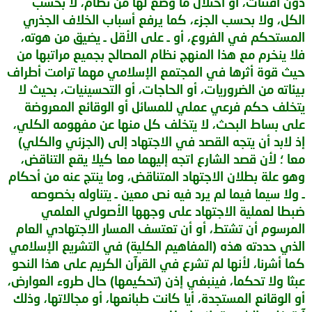
دون افتئات، أو اختلال ما وضع لها من نظام، لا بحسب
الكل، ولا بحسب الجزء، كما يرفع أسباب الخلاف الجذري
المستحكم في الفروع، أو ـ على الأقل ـ يضيق من هوته،
فلا ينخرم مع هذا المنهج نظام المصالح بجميع مراتبها من
حيث قوة أثرها في المجتمع الإسلامي مهما ترامت أطراف
بيئاته من الضروريات، أو الحاجات، أو التحسينيات، بحيث لا
يتخلف حكم فرعي عملي للمسائل أو الوقائع المعروضة
على بساط البحث، لا يتخلف كل منها عن مفهومه الكلي،
إذ لابد أن يتجه القصد في الاجتهاد إلى (الجزئي والكلي)
معا ؛ لأن قصد الشارع اتجه إليهما معا كيلا يقع التناقض،
وهو علة بطلان الاجتهاد المتناقض، وما ينتج عنه من أحكام
ـ ولا سيما فيما لم يرد فيه نص معين ـ يتناوله بخصوصه
ضبطا لعملية الاجتهاد على وجهها الأصولي العلمي
المرسوم أن تشتط، أو أن تعتسف المسار الاجتهادي العام
الذي حددته هذه (المفاهيم الكلية) في التشريع الإسلامي
كما أشرنا، لأنها لم تشرع في القرآن الكريم على هذا النحو
عبثا ولا تحكما، فينبغي إذن (تحكيمها) حال طروء العوارض،
أو الوقائع المستجدة، أيا كانت طبائعها، أو مجالاتها، وذلك