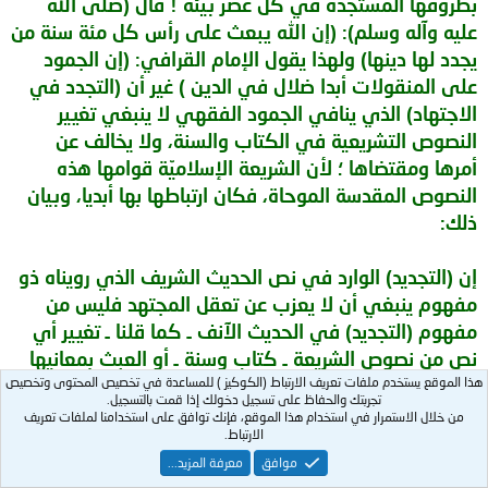
بظروفها المستجدة في كل عصر بيئة ! قال (صلى الله
عليه وآله وسلم): (إن الله يبعث على رأس كل مئة سنة من
يجدد لها دينها) ولهذا يقول الإمام القرافي: (إن الجمود
على المنقولات أبدا ضلال في الدين ) غير أن (التجدد في
الاجتهاد) الذي ينافي الجمود الفقهي لا ينبغي تغيير
النصوص التشريعية في الكتاب والسنة، ولا يخالف عن
أمرها ومقتضاها ؛ لأن الشريعة الإسلاميّة قوامها هذه
النصوص المقدسة الموحاة، فكان ارتباطها بها أبديا، وبيان
ذلك:
إن (التجديد) الوارد في نص الحديث الشريف الذي رويناه ذو
مفهوم ينبغي أن لا يعزب عن تعقل المجتهد فليس من
مفهوم (التجديد) في الحديث الآنف ـ كما قلنا ـ تغيير أي
نص من نصوص الشريعة ـ كتاب وسنة ـ أو العبث بمعانيها
الحقيقية، أو المظنونة ظنا راجحا، أو تاويلها تاويلا مستكرها
هذا الموقع يستخدم ملفات تعريف الارتباط (الكوكيز ) للمساعدة في تخصيص المحتوى وتخصيص
تجربتك والحفاظ على تسجيل دخولك إذا قمت بالتسجيل.
لا يجري على قواعد التأويل الأصولية إشباعا لنزعة التعصب،
من خلال الاستمرار في استخدام هذا الموقع، فإنك توافق على استخدامنا لملفات تعريف
الارتباط.
أو استجابة لرغبة الجمود دون نظر أو اجتهاد ؛ لأن هذا أشبه
موافق
معرفة المزيد...
ما يكون بالتقليد الذي لا يقوم على دليل ولا يدعمه برهان،