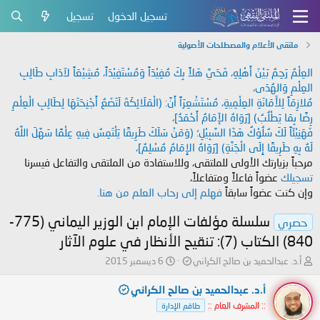
تسجيل الدخول
تسجيل
ملتقى الأعلام والمصطلحات الأصولية
العِلْمُ رَحِمٌ بَيْنَ أَهْلِهِ، فَحَيَّ هَلاً بِكَ مُفِيْدَاً وَمُسْتَفِيْدَاً، مُشِيْعَاً لآدَابِ طَالِبِ
العِلْمِ وَالهُدَى،
مُلازِمَاً لِلأَمَانَةِ العِلْمِيةِ، مُسْتَشْعِرَاً أَنَّ: (الْمَلَائِكَةَ لَتَضَعُ أَجْنِحَتَهَا لِطَالِبِ الْعِلْمِ
رِضًا بِمَا يَطْلُبُ) [رَوَاهُ الإَمَامُ أَحْمَدُ]،
فَهَنِيْئَاً لَكَ سُلُوْكُ هَذَا السَّبِيْلِ؛ (وَمَنْ سَلَكَ طَرِيقًا يَلْتَمِسُ فِيهِ عِلْمًا سَهَّلَ اللَّهُ
لَهُ بِهِ طَرِيقًا إِلَى الْجَنَّةِ) [رَوَاهُ الإِمَامُ مُسْلِمٌ]،
مرحباً بزيارتك الأولى للملتقى، وللاستفادة من الملتقى والتفاعل فيسرنا
تسجيلك
عضواً فاعلاً ومتفاعلاً،
وإن كنت عضواً سابقاً
فهلم إلى رحاب العلم من هنا.
سلسلة مؤلفات الإمام ابن الوزير اليماني (775-
حصري
840) الكتاب (7): تنقيح الأنظار في علوم الآثار
ب
ت
أ.د. عبدالحميد بن صالح الكراني
6 ديسمبر 2015
ا
ا
د
ر
أ.د. عبدالحميد بن صالح الكراني
ئ
ي
:: المشرف العام ::
طاقم الإدارة
ا
خ