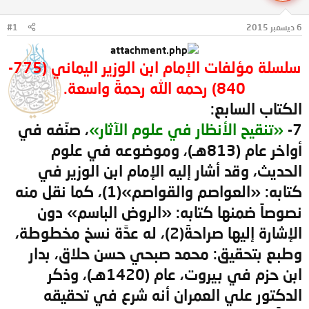
ل
ا
م
ل
6 ديسمبر 2015
#1
و
ب
ض
د
و
ء
سلسلة مؤلفات الإمام ابن الوزير اليماني (775-
ع
840) رحمه الله رحمةً واسعة.
الكتاب السابع:
7-
«تنقيح الأنظار في علوم الآثار»
، صنّفه في
أواخر عام (813هـ)، وموضوعه في علوم
الحديث، وقد أشار إليه الإمام ابن الوزير في
كتابه: «العواصم والقواصم»(1)، كما نقل منه
نصوصاً ضمنها كتابه: «الروض الباسم» دون
الإشارة إليها صراحةً(2)، له عدَّة نسخ مخطوطة،
وطبع بتحقيق: محمد صبحي حسن حلاق، بدار
ابن حزم في بيروت، عام (1420هـ)، وذكر
الدكتور علي العمران أنه شرع في تحقيقه