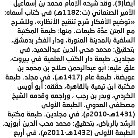
ايضاً(3)، وقد شرحه الإمام محمد بن إسماعيل
الأمير الصنعاني (ت:1182هـ) في كتاب أسماه:
«توضيح الأفكار شرح تنقيح الأنظار»، وللشـرح
مع المتن عدَّة طبعات، منها: طبعة المكتبة
السلفية بالمدينة المنورة، ودار الفكر بدمشق،
بتحقيق: محمد محي الدين عبدالحميد، في
مجلدين. طبعة دار الكتب العلمية في بيروت،
علق عليه: أبو عبدالرحمن صلاح بن محمد بن
عويضة، طبعة عام (1417هـ)، في مجلد. طبعة
مكتبة ابن تيمية بالقاهرة، حقَّقه: أبو أويس
الكردي، وبدر بن رجب ، وراجعه وقدمه الشيخ
مصطفى العدوي، الطبعة الأولى
(1431هـ-2010م)، في مجلدين. طبعة مكتبة
الرشد بالرياض، بتحقيق: محمد محب الدين أبوزيد،
الطبعة الأولى (1432هـ-2011م)، في أربع