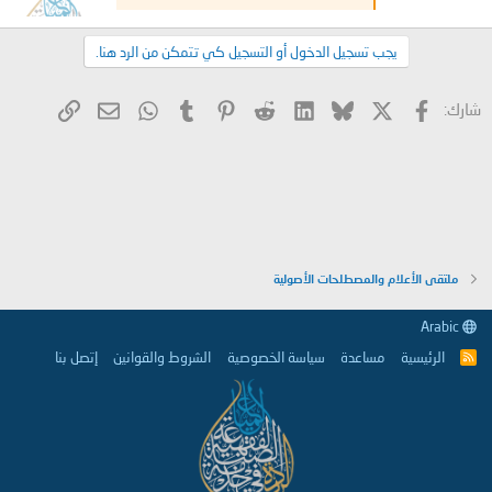
يجب تسجيل الدخول أو التسجيل كي تتمكن من الرد هنا.
X
فيسبوك
Bluesky
LinkedIn
Reddit
Pinterest
Tumblr
WhatsApp
الرابط
البريد الإلكتروني
شارك:
ملتقى الأعلام والمصطلحات الأصولية
Arabic
الرئيسية
مساعدة
سياسة الخصوصية
الشروط والقوانين
إتصل بنا
R
S
S