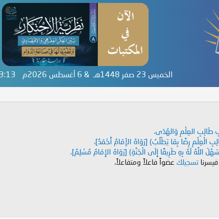
الخميس 23 صفر 1448هـ & 6 أغسطس 2026م
03:13
دَابِ طَالِبِ العِلْمِ وَالهُدَى،
طَالِبِ الْعِلْمِ رِضًا بِمَا يَطْلُبُ) [رَوَاهُ الإَمَامُ أَحْمَدُ]،
هَّلَ اللَّهُ لَهُ بِهِ طَرِيقًا إِلَى الْجَنَّةِ) [رَوَاهُ الإِمَامُ مُسْلِمٌ]،
 فيسرنا
تسجيلك
عضواً فاعلاً ومتفاعلاً،