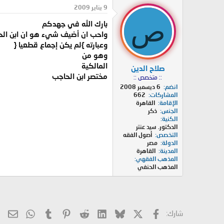
د
ر
9 يناير 2009
ئ
ي
ص
بارك الله في جهدكم
ا
خ
ل
ا
واحب ان أضيف شيء هو ان ابن الحا
م
ل
وعبارته }لم يكن إجماع قطعيا {
و
ب
وهو من
ض
د
المالكية
صلاح الدين
و
ء
مختصر ابن الحاجب
:: متخصص ::
ع
انضم
6 ديسمبر 2008
المشاركات
662
الإقامة
القاهرة
الجنس
ذكر
الكنية
الدكتور. سيد عنتر
التخصص
أصول الفقه
الدولة
مصر
المدينة
القاهرة
المذهب الفقهي
المذهب الحنفي
X
فيسبوك
Bluesky
LinkedIn
Reddit
Pinterest
Tumblr
hatsApp
الب
شارك: