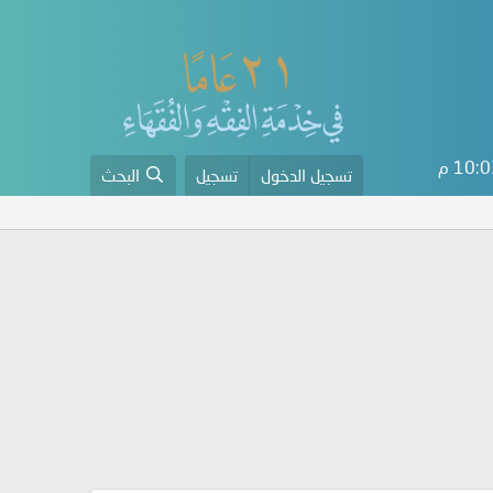
10: م
تسجيل الدخول
تسجيل
البحث