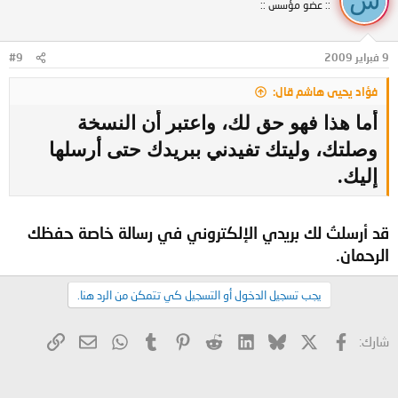
ش
:: عضو مؤسس ::
9 فبراير 2009
#9
فؤاد يحيى هاشم قال:
أما هذا فهو حق لك، واعتبر أن النسخة
وصلتك، وليتك تفيدني ببريدك حتى أرسلها
إليك.
قد أرسلتُ لك بريدي الإلكتروني في رسالة خاصة حفظك
الرحمان.
يجب تسجيل الدخول أو التسجيل كي تتمكن من الرد هنا.
X
فيسبوك
Bluesky
LinkedIn
Reddit
Pinterest
Tumblr
WhatsApp
الرابط
البريد الإلكتروني
شارك: