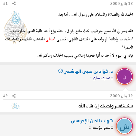
12 يناير 2009
#1
و
ب
ض
د
الحمد لله والصلاة والسلام على رسول الله... أما بعد
و
ء
ع
فقد يسر لي الله نسخ وتوظيب بحث ماتع رقراق، خطه يراع أحد طلبة العلم، والموسوم بـ
"الحجاب وأدلته" تم رفعه على المنتدى الفقهي المسمى "
ملتقى
المذاهب الفقهية والدراسات
العلمية"
فإذا بي اليوم لا أجد له أُثرا فحبذا إعلامي بسبب الحذف رعاكم الله.
د. فؤاد بن يحيى الهاشمي
د
:: مشرف سابق ::
12 يناير 2009
#2
سنستفسر ونجيبك إن شاء الله
شهاب الدين الإدريسي
ش
:: عضو مؤسس ::