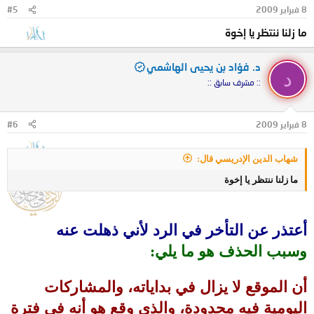
8 فبراير 2009
#5
ما زلنا ننتظر يا إخوة
د. فؤاد بن يحيى الهاشمي
د
:: مشرف سابق ::
8 فبراير 2009
#6
شهاب الدين الإدريسي قال:
ما زلنا ننتظر يا إخوة
أعتذر عن التأخر في الرد لأني ذهلت عنه
وسبب الحذف هو ما يلي:
أن الموقع لا يزال في بداياته، والمشاركات
اليومية فيه محدودة، والذي وقع هو أنه في فترة