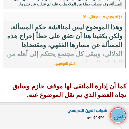
المسألة، وقد سجلت جملة من الملاحظات عليه ثم عدلت عن نشرها،
فؤاد يحيى هاشم قال:
وهذا الموضوع ليس لمناقشة حكم المسألة،
ولكن يكفينا هنا أن نتفق على خطأ إخراج هذه
المسألة عن مسارها الفقهي، ومقتضاها
الدلالي، ويبقى كل مجتمع يحتكم إلى أهله من
العلماء والمصلحين.
أنقر للتوسيع...
كما أن إدارة
الملتقى لها موقف حازم وسابق
تجاه العضو الذي تم نقل الموضوع عنه.
شهاب الدين الإدريسي
ش
:: عضو مؤسس ::