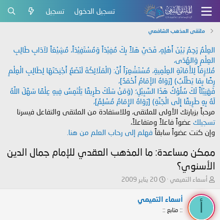
تسجيل الدخول
تسجيل
ملتقى المذهب الشافعي
العِلْمُ رَحِمٌ بَيْنَ أَهْلِهِ، فَحَيَّ هَلاً بِكَ مُفِيْدَاً وَمُسْتَفِيْدَاً، مُشِيْعَاً لآدَابِ طَالِبِ
العِلْمِ وَالهُدَى،
مُلازِمَاً لِلأَمَانَةِ العِلْمِيةِ، مُسْتَشْعِرَاً أَنَّ: (الْمَلَائِكَةَ لَتَضَعُ أَجْنِحَتَهَا لِطَالِبِ الْعِلْمِ
رِضًا بِمَا يَطْلُبُ) [رَوَاهُ الإَمَامُ أَحْمَدُ]،
فَهَنِيْئَاً لَكَ سُلُوْكُ هَذَا السَّبِيْلِ؛ (وَمَنْ سَلَكَ طَرِيقًا يَلْتَمِسُ فِيهِ عِلْمًا سَهَّلَ اللَّهُ
لَهُ بِهِ طَرِيقًا إِلَى الْجَنَّةِ) [رَوَاهُ الإِمَامُ مُسْلِمٌ]،
مرحباً بزيارتك الأولى للملتقى، وللاستفادة من الملتقى والتفاعل فيسرنا
تسجيلك
عضواً فاعلاً ومتفاعلاً،
وإن كنت عضواً سابقاً
فهلم إلى رحاب العلم من هنا.
ممكن مساعدة: ما المذهب العقدي للإمام جمال الدين
الأسنوي؟
ب
ت
أسماء التميمي
20 يناير 2009
ا
ا
د
ر
أسماء التميمي
أ
ئ
ي
:: متابع ::
ا
خ