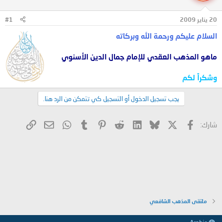
ل
ا
م
ل
20 يناير 2009
#1
و
ب
ض
د
السلام عليكم ورحمة الله وبركاته
و
ء
ع
ماهو المذهب العقدي للإمام جمال الدين الأسنوي
وشكراً لكم
يجب تسجيل الدخول أو التسجيل كي تتمكن من الرد هنا.
X
فيسبوك
Bluesky
LinkedIn
Reddit
Pinterest
Tumblr
WhatsApp
الرابط
البريد الإلكتروني
شارك:
ملتقى المذهب الشافعي