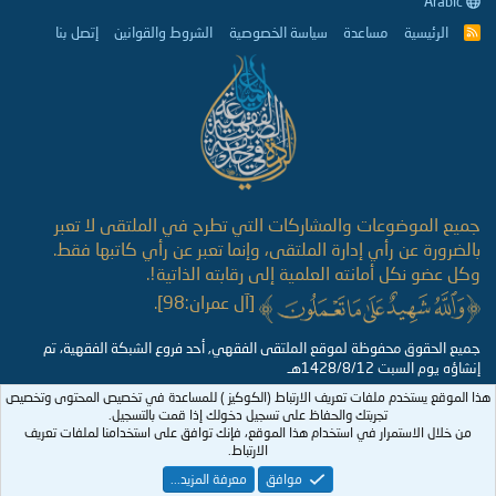
Arabic
الرئيسية
مساعدة
سياسة الخصوصية
الشروط والقوانين
إتصل بنا
R
S
S
جميع الموضوعات والمشاركات التي تطرح في الملتقى لا تعبر
بالضرورة عن رأي إدارة الملتقى، وإنما تعبر عن رأي كاتبها فقط.
وكل عضو نكل أمانته العلمية إلى رقابته الذاتية!.
[آل عمران:98].
جميع الحقوق محفوظة لموقع الملتقى الفقهي, أحد فروع الشبكة الفقهية، تم
إنشاؤه يوم السبت 1428/8/12هـ
هذا الموقع يستخدم ملفات تعريف الارتباط (الكوكيز ) للمساعدة في تخصيص المحتوى وتخصيص
تجربتك والحفاظ على تسجيل دخولك إذا قمت بالتسجيل.
من خلال الاستمرار في استخدام هذا الموقع، فإنك توافق على استخدامنا لملفات تعريف
الارتباط.
موافق
معرفة المزيد...