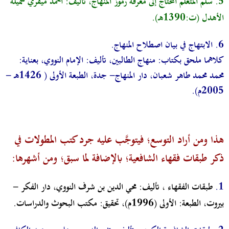
5.
سلم المتعلم المحتاج إلى معرفة رموز المنهاج
،
تأليف: أحمد ميقري شميلة
الأهدل (ت:1390هـ).
6
.
الابتهاج في بيان اصطلاح المنهاج.
كلاهما ملحق بكتاب: منهاج الطالبين،
تأليف
:
الإمام النووي، بعناية:
محمد محمد طاهر شعبان، دار المنهاج- جدة، الطبعة الأولى ( 1426هـ -
2005م).
هذا ومن أراد التوسع؛ فيتوجَّب عليه جرد كتب المطولات في
ذكر طبقات فقهاء الشافعية؛ بالإضافة لما سبق؛ ومن أشهرها:
1.
طبقات الفقهاء
، تأليف: محي الدين بن شرف النووي، دار الفكر -
بيروت، الطبعة: الأولى (1996م)، تحقيق: مكتب البحوث والدراسات.