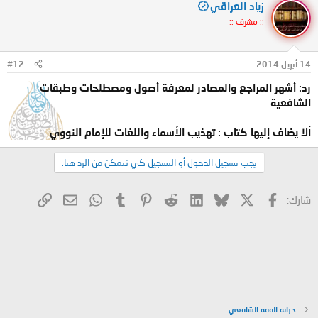
زياد العراقي
6
.
طبقات الفقهاء الشافعيين، تأليف: الحافظ ابن كثير، تحقيق: أنور
:: مشرف ::
الباز، دار الوفاء بمصر -الطبعة الأولى (1425هـ-2004 م ).
7.
طبقات الفقهاء، تأليف: إبراهيم بن علي بن يوسف الشيرازي أبو
14 أبريل 2014
#12
رد: أشهر المراجع والمصادر لمعرفة أصول ومصطلحات وطبقات
إسحاق، دار القلم - بيروت، تحقيق: خليل الميس.
الشافعية
ألا يضاف إليها كتاب : تهذيب الأسماء واللغات للإمام النووي
ولو زرت هذا الرابط؛ لساقك إلى شيءٍ ممَّا ذكرته وزيادة.
يجب تسجيل الدخول أو التسجيل كي تتمكن من الرد هنا.
يجب أن تكون مسجلاً لمشاهدة الروابط
X
فيسبوك
Bluesky
LinkedIn
Reddit
Pinterest
Tumblr
WhatsApp
الرابط
البريد الإلكتروني
شارك:
وفقك الله للعلم النافع؛ يتبعه العمل الصالح.
خزانة الفقه الشافعي