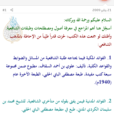
ل
ا
م
ل
21 يناير 2009
#1
و
ب
ض
د
السلام عليكم ورحمة الله وبركاته:
و
ء
ع
أسجِّل هنا أهم المراجع في معرفة أصول ومصطلحات وطبقات الشافعية.
وأظنك لو جمعت هذه الكتب؛ لحزت قدراً طيِّباً من الإحاطة بالمذهب
الشافعي:
1.
الفوائد المكية فيما يحتاجه طلبة الشافعية من المسائل والضوابط
والقواعد الكلية،
تأليف:
علوي بن أحمد السقاف، مطبوع ضمن مجموعة
سبعة كتب مفيدة، طبعة مصطفى البابي الحلبي، الطبعة الأخيرة عام
(1940م).
2. الفوائد المدنية فيمن يفتى بقوله من متأخري الشافعية،
للشيخ محمد بن
سليمان الكردي المدني، طبع في مطبعة مصطفى البابي الحلبي.