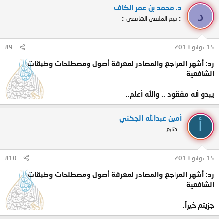
د. محمد بن عمر الكاف
د
6
.
الابتهاج في بيان اصطلاح المنهاج.
:: قيم الملتقى الشافعي ::
كلاهما ملحق بكتاب: منهاج الطالبين،
تأليف
:
الإمام النووي، بعناية:
محمد محمد طاهر شعبان، دار المنهاج- جدة، الطبعة الأولى (
15 يوليو 2013
#9
1426هـ - 2005م).
رد: أشهر المراجع والمصادر لمعرفة أصول ومصطلحات وطبقات
الشافعية
يبدو أنه مفقود .. والله أعلم..
هذا ومن أراد التوسع؛ فيتوجَّب عليه جرد كتب المطولات
أمين عبدالله الجكني
في ذكر طبقات فقهاء الشافعية؛ بالإضافة لما سبق؛ ومن
أ
:: متابع ::
أشهرها:
15 يوليو 2013
#10
1.
طبقات الفقهاء
، تأليف: محي الدين بن شرف النووي، دار الفكر
رد: أشهر المراجع والمصادر لمعرفة أصول ومصطلحات وطبقات
- بيروت، الطبعة: الأولى (1996م)، تحقيق: مكتب البحوث
الشافعية
والدراسات.
جزيتم خيراً.