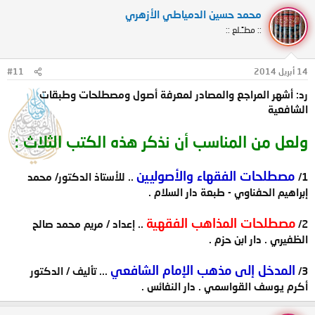
2.
طبقات الشافعية الكبرى، تأليف: تاج الدين بن علي بن عبد
محمد حسين الدمياطي الأزهري
الكافي السبكي، هجر للطباعة والنشر والتوزيع، الطبعة الثانية
:: مطـًـلع ::
(1413هـ)، تحقيق: د. محمود محمد الطناحي، د.عبد الفتاح محمد
الحلو.
14 أبريل 2014
#11
رد: أشهر المراجع والمصادر لمعرفة أصول ومصطلحات وطبقات
3.
طبقات الشافعية، تأليف: أبو بكر بن أحمد بن محمد بن عمر بن
الشافعية
قاضي شهبة، عالم الكتب – بيروت، الطبعة الأولى (1407هـ)،
ولعل من المناسب أن نذكر هذه الكتب الثلاث :
تحقيق: د. الحافظ عبد العليم خان.
مصطلحات الفقهاء والأصوليين
1/
.. للأستاذ الدكتور/ محمد
4.
طبقات الشافعية، تأليف: جمال الدين الإسنوي، تحقيق: كمال
إبراهيم الحفناوي - طبعة دار السلام .
يوسف الحوت، دار الكتب العلمية-بيروت( 1422هـ - 2001م).
مصطلحات المذاهب الفقهية
2/
.. إعداد / مريم محمد صالح
الظفيري . دار ابن حزم .
5.
طبقات الفقهاء الشافعية ، تأليف: تقي الدين أبو عمرو عثمان بن
عبد الرحمن ابن الصلاح ، دار البشائر الإسلامية - بيروت، الطبعة
المدخل إلى مذهب الإمام الشافعي
3/
... تأليف / الدكتور
الأولى (1992م)، تحقيق: محيي الدين علي نجيب.
أكرم يوسف القواسمي . دار النفائس .