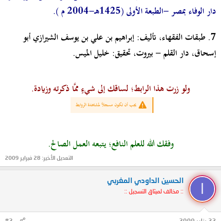
دار الوفاء بمصر -الطبعة الأولى (1425هـ-2004 م ).
7.
طبقات الفقهاء، تأليف: إبراهيم بن علي بن يوسف الشيرازي أبو
إسحاق، دار القلم - بيروت، تحقيق: خليل الميس.
ولو زرت هذا الرابط؛ لساقك إلى شيءٍ ممَّا ذكرته وزيادة.
يجب أن تكون مسجلاً لمشاهدة الروابط
وفقك الله للعلم النافع؛ يتبعه العمل الصالح.
التعديل الأخير:
28 فبراير 2009
الحسين الداودي المغربي
ا
:: مخالف لميثاق التسجيل ::
22 يناير 2009
#2