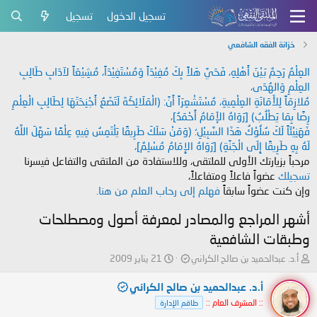
تسجيل الدخول
تسجيل
خزانة الفقه الشافعي
العِلْمُ رَحِمٌ بَيْنَ أَهْلِهِ، فَحَيَّ هَلاً بِكَ مُفِيْدَاً وَمُسْتَفِيْدَاً، مُشِيْعَاً لآدَابِ طَالِبِ
العِلْمِ وَالهُدَى،
مُلازِمَاً لِلأَمَانَةِ العِلْمِيةِ، مُسْتَشْعِرَاً أَنَّ: (الْمَلَائِكَةَ لَتَضَعُ أَجْنِحَتَهَا لِطَالِبِ الْعِلْمِ
رِضًا بِمَا يَطْلُبُ) [رَوَاهُ الإَمَامُ أَحْمَدُ]،
فَهَنِيْئَاً لَكَ سُلُوْكُ هَذَا السَّبِيْلِ؛ (وَمَنْ سَلَكَ طَرِيقًا يَلْتَمِسُ فِيهِ عِلْمًا سَهَّلَ اللَّهُ
لَهُ بِهِ طَرِيقًا إِلَى الْجَنَّةِ) [رَوَاهُ الإِمَامُ مُسْلِمٌ]،
مرحباً بزيارتك الأولى للملتقى، وللاستفادة من الملتقى والتفاعل فيسرنا
تسجيلك
عضواً فاعلاً ومتفاعلاً،
وإن كنت عضواً سابقاً
فهلم إلى رحاب العلم من هنا.
أشهر المراجع والمصادر لمعرفة أصول ومصطلحات
وطبقات الشافعية
ب
ت
أ.د. عبدالحميد بن صالح الكراني
21 يناير 2009
ا
ا
د
ر
أ.د. عبدالحميد بن صالح الكراني
ئ
ي
:: المشرف العام ::
طاقم الإدارة
ا
خ