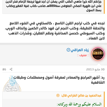
جزاكم الله خيرا ماهي الكتب التي يمكن أن أجد فيها ترجمة الإمام فخر الدين
علي ابن ظهيرة المكي المتوفى سنة889هـ صاحب كتاب غنية الفقير وكتاب
بسط السول
تجده في كتب تراجم القرن التاسع ، كالسخاوي في الضوء اللامع
والتحفة اللطيفة، وكتب النجم ابن فهد كالدر الكمين وإتحاف الورى،
وكتب السيوطي كحسن المحاضرة ونظم العقيان، وشذرات الذهب
لابن العماد..
زياد العراقي
:: مشرف ::
30 مايو 2013
#6
رد: أشهر المراجع والمصادر لمعرفة أصول ومصطلحات وطبقات
الشافعية
عبدالحميد بن صالح الكراني قال:
السلام عليكم ورحمة الله وبركاته: