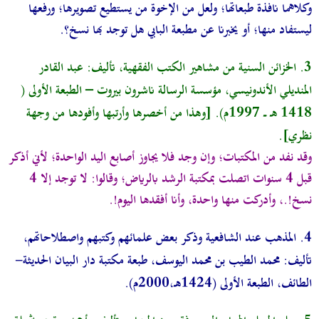
وكلاهما نافذة طبعاتها؛ ولعل من الإخوة من يستطيع تصويرها؛ ورفعها
ليستفاد منها؛ أو يخبرنا عن مطبعة البابي هل توجد بها نسخ؟.
3.
الخزائن السنية من مشاهير الكتب الفقهية، تأليف: عبد القادر
المنديلي الأندونيسي، مؤسسة الرسالة ناشرون بيروت – الطبعة الأولى (
1418 هـ ــ 1997م). [وهذا من أخصرها وأرتبها وأفودها من وجهة
نظري
].
وقد نفد من المكتبات؛ وإن وجد فلا يجاوز أصابع اليد الواحدة؛ لأني أذكر
قبل 4 سنوات اتصلت بمكتبة الرشد بالرياض؛ وقالوا: لا توجد إلا 4
نسخ!.، وأدركت منها واحدة، وأنا أفقدها اليوم!.
4.
المذهب عند الشافعية وذكر بعض علمائهم وكتبهم واصطلاحاتهم،
تأليف: محمد الطيب بن محمد اليوسف، طبعة مكتبة دار البيان الحديثة-
الطائف، الطبعة الأولى (1424هـ،2000م).