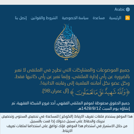
Arabic
الرئيسية
مساعدة
سياسة الخصوصية
الشروط والقوانين
إتصل بنا
R
S
S
جميع الموضوعات والمشاركات التي تطرح في الملتقى لا تعبر
بالضرورة عن رأي إدارة الملتقى، وإنما تعبر عن رأي كاتبها فقط.
وكل عضو نكل أمانته العلمية إلى رقابته الذاتية!.
[آل عمران:98].
جميع الحقوق محفوظة لموقع الملتقى الفقهي, أحد فروع الشبكة الفقهية، تم
إنشاؤه يوم السبت 1428/8/12هـ
هذا الموقع يستخدم ملفات تعريف الارتباط (الكوكيز ) للمساعدة في تخصيص المحتوى وتخصيص
تجربتك والحفاظ على تسجيل دخولك إذا قمت بالتسجيل.
من خلال الاستمرار في استخدام هذا الموقع، فإنك توافق على استخدامنا لملفات تعريف
الارتباط.