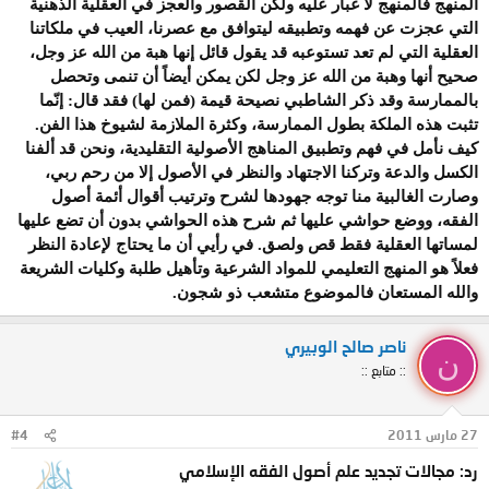
المنهج فالمنهج لا غبار عليه ولكن القصور والعجز في العقلية الذهنية
لهذه الوضعية – في نظر أصحاب هذه
التي عجزت عن فهمه وتطبيقه ليتوافق مع عصرنا، العيب في ملكاتنا
العقلية التي لم تعد تستوعبه قد يقول قائل إنها هبة من الله عز وجل،
المبادرة- إلا بإعادة النظر في بعض المناهج
صحيح أنها وهبة من الله عز وجل لكن يمكن أيضاً أن تنمى وتحصل
الأصولية التقليدية، في أفق توسيعها وتطويرها
بالممارسة
وقد ذكر الشاطبي نصيحة قيمة (فمن لها) فقد قال: إنّما
تثبت هذه الملكة بطول الممارسة، وكثرة الملازمة لشيوخ هذا الفن.
حتى تكون قادرة على استيعاب كل جوانب
كيف نأمل في فهم وتطبيق المناهج الأصولية التقليدية، ونحن
قد ألفنا
الحياة الحديثة.
الكسل والدعة وتركنا الاجتهاد والنظر في الأصول إلا من رحم ربي
،
وصارت الغالبية منا توجه جهودها لشرح
وترتيب أقوال أئمة أصول
.
الفقه، ووضع حواشي عليها ثم شرح هذه الحواشي بدون أن تضع عليها
لمساتها العقلية فقط قص ولصق. في رأيي أن ما يحتاج لإعادة النظر
فعلاً هو المنهج التعليمي للمواد الشرعية وتأهيل طلبة وكليات الشريعة
والله المستعان فالموضوع متشعب ذو شجون.
ناصر صالح الوبيري
ن
:: متابع ::
27 مارس 2011
#4
رد: مجالات تجديد علم أصول الفقه الإسلامي