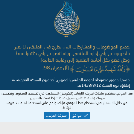
S
جميع الموضوعات والمشاركات التي تطرح في الملتقى لا تعبر
بالضرورة عن رأي إدارة الملتقى، وإنما تعبر عن رأي كاتبها فقط.
وكل عضو نكل أمانته العلمية إلى رقابته الذاتية!.
[آل عمران:98].
جميع الحقوق محفوظة لموقع الملتقى الفقهي, أحد فروع الشبكة الفقهية، تم
إنشاؤه يوم السبت 1428/8/12هـ
هذا الموقع يستخدم ملفات تعريف الارتباط (الكوكيز ) للمساعدة في تخصيص المحتوى وتخصيص
تجربتك والحفاظ على تسجيل دخولك إذا قمت بالتسجيل.
من خلال الاستمرار في استخدام هذا الموقع، فإنك توافق على استخدامنا لملفات تعريف
الارتباط.
موافق
معرفة المزيد...