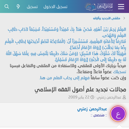
تسجيل الدخول
تسجيل
ملتقى التجديد وآلياته
العِلْمُ رَحِمٌ بَيْنَ أَهْلِهِ، فَحَيَّ هَلاً بِكَ مُفِيْدَاً وَمُسْتَفِيْدَاً، مُشِيْعَاً لآدَابِ طَالِبِ
العِلْمِ وَالهُدَى،
مُلازِمَاً لِلأَمَانَةِ العِلْمِيةِ، مُسْتَشْعِرَاً أَنَّ: (الْمَلَائِكَةَ لَتَضَعُ أَجْنِحَتَهَا لِطَالِبِ الْعِلْمِ
رِضًا بِمَا يَطْلُبُ) [رَوَاهُ الإَمَامُ أَحْمَدُ]،
فَهَنِيْئَاً لَكَ سُلُوْكُ هَذَا السَّبِيْلِ؛ (وَمَنْ سَلَكَ طَرِيقًا يَلْتَمِسُ فِيهِ عِلْمًا سَهَّلَ اللَّهُ
لَهُ بِهِ طَرِيقًا إِلَى الْجَنَّةِ) [رَوَاهُ الإِمَامُ مُسْلِمٌ]،
مرحباً بزيارتك الأولى للملتقى، وللاستفادة من الملتقى والتفاعل فيسرنا
تسجيلك
عضواً فاعلاً ومتفاعلاً،
وإن كنت عضواً سابقاً
فهلم إلى رحاب العلم من هنا.
مجالات تجديد علم أصول الفقه الإسلامي
ب
ت
عبدالرحمن زعتري
22 يناير 2009
ا
ا
د
ر
عبدالرحمن زعتري
ع
ئ
ي
:: متخصص ::
ا
خ
ل
ا
م
ل