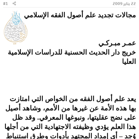
22 يناير 2009
#1
و
ب
ض
د
مجالات تجديد علم أصول الفقه الإسلامي
و
ء
ع
عمـر مبـركـي
خريج دار الحديث الحسنية للدراسات الإسلامية
العليا
يعد علم أصول الفقه من الخواص التي امتازت
بها هذه الأمة عن غيرها من الأمم، وشاهد أصيل
على نضج عقليتها، ونبوغها المعرفي. وقد ظل
هذا العلم يؤدي وظيفته الاجتهادية التي من أجلها
وُجد – أي إمداد المجتهد بأدوات وطرق استنباط