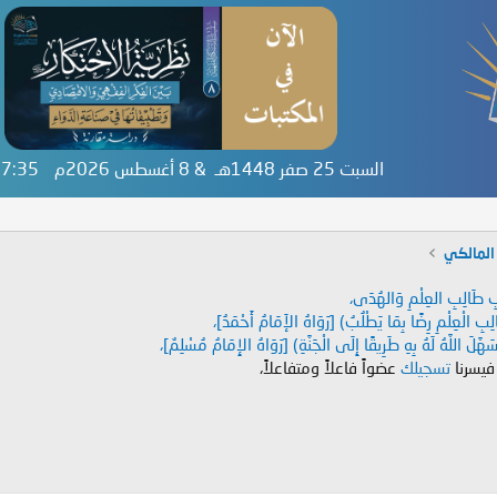
السبت 25 صفر 1448هـ & 8 أغسطس 2026م
:57:35
المالكي
دَابِ طَالِبِ العِلْمِ وَالهُدَى،
طَالِبِ الْعِلْمِ رِضًا بِمَا يَطْلُبُ) [رَوَاهُ الإَمَامُ أَحْمَدُ]،
هَّلَ اللَّهُ لَهُ بِهِ طَرِيقًا إِلَى الْجَنَّةِ) [رَوَاهُ الإِمَامُ مُسْلِمٌ]،
 فيسرنا
تسجيلك
عضواً فاعلاً ومتفاعلاً،