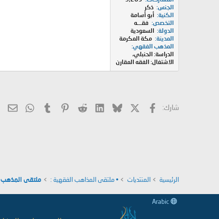
الجنس
ذكر
الكنية
أبو أسامة
التخصص
فقـــه
الدولة
السعودية
المدينة
مكة المكرمة
المذهب الفقهي
الدراسة: الحنبلي،
الاشتغال: الفقه المقارن
X
فيسبوك
Bluesky
LinkedIn
Reddit
Pinterest
Tumblr
hatsApp
الب
شارك:
الرئيسية
المنتديات
• ملتقى المذاهب الفقهية :
ملتقى المذهب 
Arabic