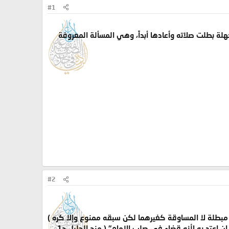
#1
جهلة بطلت صلاته وأعادها أبداً، وهي المسألة المعروفة
#2
بطلة لا المساوقة كغيرهما لكن سبقه ممنوع وإلا كره )
"وأما فعله الركن بعد فراغ الإمام منه كركوعه بعد رفع الإمام منه في غير الأولى فحرام وتبطل في الأولى إن اعتد به لأنه قضاء في صلب الإمام" ( منح الجليل ج1