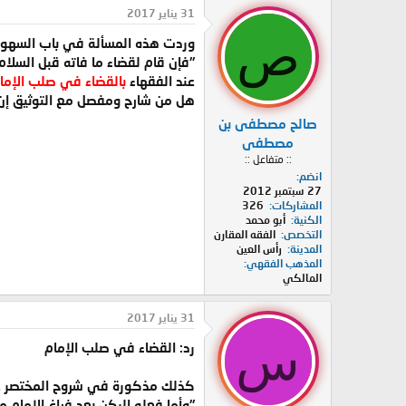
د
ر
31 يناير 2017
ئ
ي
ص
وردت هذه المسألة في باب السهو.
ا
خ
ل
ا
"فإن قام لقضاء ما فاته قبل السلام
م
ل
عند الفقهاء
بالقضاء
في صلب الإما
و
ب
هل من شارح ومفصل مع التوثيق إن أ
ض
د
صالح مصطفى بن
و
ء
ع
مصطفى
:: متفاعل ::
انضم
27 سبتمبر 2012
المشاركات
326
الكنية
أبو محمد
التخصص
الفقه المقارن
المدينة
رأس العين
المذهب الفقهي
المالكي
31 يناير 2017
س
رد: القضاء في صلب الإمام
كذلك مذكورة في شروح المختصر عند