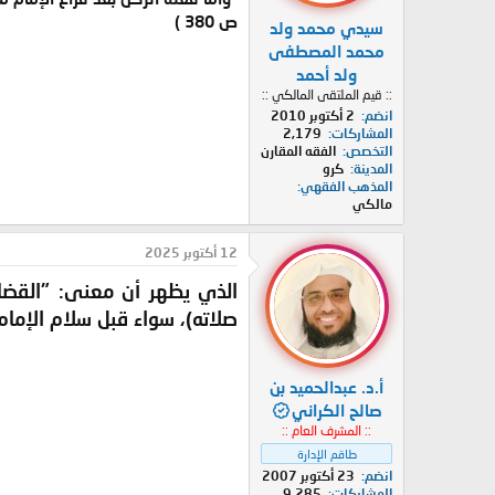
ص 380 )
سيدي محمد ولد
محمد المصطفى
ولد أحمد
:: قيم الملتقى المالكي ::
انضم
2 أكتوبر 2010
المشاركات
2,179
التخصص
الفقه المقارن
المدينة
كرو
المذهب الفقهي
مالكي
12 أكتوبر 2025
الذي يظهر أن معنى:
"القضا
صلاته)
، سواء قبل سلام الإمام
أ.د. عبدالحميد بن
صالح الكراني
:: المشرف العام ::
طاقم الإدارة
انضم
23 أكتوبر 2007
المشاركات
9,285