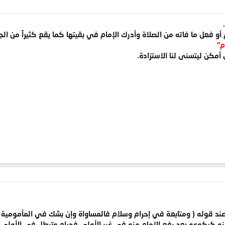
 أو فعل ما فاته من الصلاة وأدرك الإمام في بقيتها كما يقع كثيراً من ال
م"
مكن ليتسنى لنا الاستزادة.
 قوله ( ومتابعة في إحرام وسلام فالمساواة وإن بشك في المأمومية م