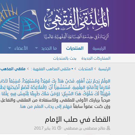
الرئيسية
المنتديات
ما الجديد
الأعضاء
المشاركات الجديدة
بحث بالمنتديات
الرئيسية
المنتديات
• ملتقى المذاهب الفقهية :
ملتقى المذهب 
العِلْمُ رَحِمٌ بَيْنَ أَهْلِهِ، فَحَيَّ هَلاً بِكَ مُفِيْدَاً وَمُسْتَفِيْدَاً، مُشِيْعَاً لآ
مُلازِمَاً لِلأَمَانَةِ العِلْمِيةِ، مُسْتَشْعِرَاً أَنَّ: (الْمَلَائِكَةَ لَتَضَعُ أَجْنِحَتَهَا لِ
فَهَنِيْئَاً لَكَ سُلُوْكُ هَذَا السَّبِيْلِ؛ (وَمَنْ سَلَكَ طَرِيقًا يَلْتَمِسُ فِيهِ عِلْمًا سَ
مرحباً بزيارتك الأولى للملتقى، وللاستفادة من الملتقى والتفاعل
وإن كنت عضواً سابقاً
فهلم إلى رحاب العلم من هنا.
القضاء في صلب الإمام
ب
ت
صالح مصطفى بن مصطفى
31 يناير 2017
ا
ا