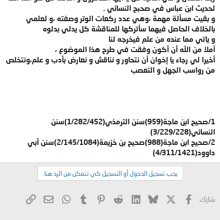
لحديث ابن عباس في صحبح النسائي .
و بقيت مسألة مهمة ،وهي عدد ركعات الوتر وصفته ،و لعلمي
بالخلاف الحاصل فيهما سأتركها للمناقشة كل يدلي بدلوه
و ياتي مما عنده من علم فيخرجه لنا
أملا من الله أن أكون وفقت في طرح هذا الموضوع ،
أخيرا لي رجاء يا إخوان أن نتحاور و نناقش و نعارض بأدب و علم،ونتخلص
من رواسب الجهل و التعصب
1/صحيح ابن ماجة(959)سنن الترمذي(1/282/452)سنن
النسائي(3/229/228)
2/صحيح ابن ماجة(988)صحيح بن خزيمة(2/145/1084)سنن أبي
داوود(4/311/1421)
يجب تسجيل الدخول أو التسجيل كي تتمكن من الرد هنا.
X
فيسبوك
Bluesky
LinkedIn
Reddit
Pinterest
Tumblr
WhatsApp
الرابط
البريد الإلكتروني
شارك: