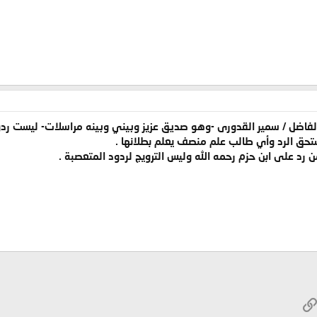
لفاضل / سمير القدورى -وهو صديق عزيز وبيني وبينه مراسلات- ليست ردودا
ستحق الرد وأي طالب علم منصف يعلم بطلانها .
رد على ابن حزم رحمه الله وليس الترويج لردود المتعصبة .
W
الرابط
ريد الإلكتروني