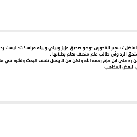
لفاضل / سمير القدورى -وهو صديق عزيز وبيني وبينه مراسلات- ليست ردودا
ستحق الرد وأي طالب علم منصف يعلم بطلانها .
 رد على ابن حزم رحمه الله ولكن من لا يعقل تلقف البحث ونشره في م
ب لبعض المذاهب