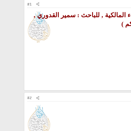
#1
لمالكية , للباحث : سمير القدوري ,
#2