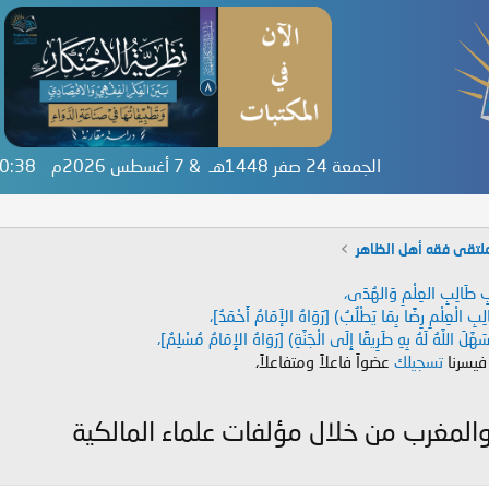
الجمعة 24 صفر 1448هـ & 7 أغسطس 2026م
:30:38
لتقى فقه أهل الظاهر
دَابِ طَالِبِ العِلْمِ وَالهُدَى،
طَالِبِ الْعِلْمِ رِضًا بِمَا يَطْلُبُ) [رَوَاهُ الإَمَامُ أَحْمَدُ]،
هَّلَ اللَّهُ لَهُ بِهِ طَرِيقًا إِلَى الْجَنَّةِ) [رَوَاهُ الإِمَامُ مُسْلِمٌ]،
 فيسرنا
تسجيلك
عضواً فاعلاً ومتفاعلاً،
والمغرب من خلال مؤلفات علماء المالكية