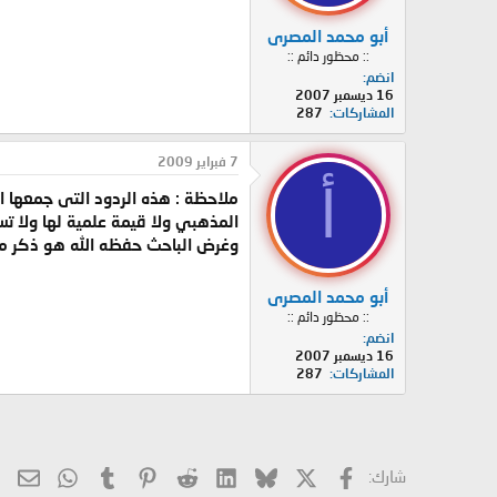
أبو محمد المصرى
:: محظور دائم ::
انضم
16 ديسمبر 2007
المشاركات
287
7 فبراير 2009
أ
ملاحظة : هذه الردود التى جمعها ا
المذهبي ولا قيمة علمية لها ولا ت
وغرض الباحث حفظه الله هو ذكر من 
أبو محمد المصرى
:: محظور دائم ::
انضم
16 ديسمبر 2007
المشاركات
287
X
فيسبوك
Bluesky
LinkedIn
Reddit
Pinterest
Tumblr
hatsApp
الب
شارك: