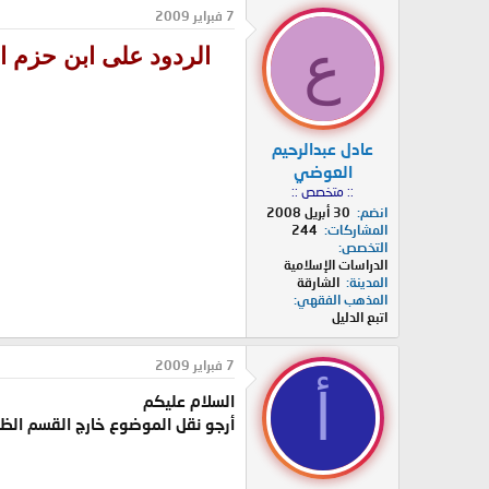
د
ر
7 فبراير 2009
ئ
ي
ع
الردود على ابن حزم ا
ا
خ
ل
ا
م
ل
و
ب
ض
د
عادل عبدالرحيم
و
ء
ع
العوضي
:: متخصص ::
انضم
30 أبريل 2008
المشاركات
244
التخصص
الدراسات الإسلامية
المدينة
الشارقة
المذهب الفقهي
اتبع الدليل
7 فبراير 2009
أ
السلام عليكم
أرجو نقل الموضوع خارج القسم ال