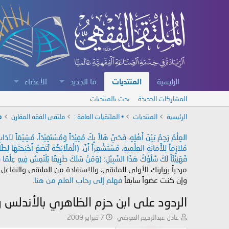
الرئيسية
المنتديات
ما الجديد
الأعضاء
المشاركات الجديدة
بحث بالمنتديات
الرئيسية
المنتديات
• الملتقيات العامة :
ملتقى الفقه المقارن
م
العِلْمُ رَحِمٌ بَيْنَ أَهْلِهِ، فَحَيَّ هَلاً بِكَ مُفِيْدَاً وَمُسْتَفِيْدَاً، مُشِيْعَاً لآ
مُلازِمَاً لِلأَمَانَةِ العِلْمِيةِ، مُسْتَشْعِرَاً أَنَّ: (الْمَلَائِكَةَ لَتَضَعُ أَجْنِحَتَهَا لِ
فَهَنِيْئَاً لَكَ سُلُوْكُ هَذَا السَّبِيْلِ؛ (وَمَنْ سَلَكَ طَرِيقًا يَلْتَمِسُ فِيهِ عِلْمًا سَ
مرحباً بزيارتك الأولى للملتقى، وللاستفادة من الملتقى والتفاعل
وإن كنت عضواً سابقاً
فهلم إلى رحاب العلم من هنا.
الردود على ابن حزم الظاهري بالأندلس 
ب
ت
عادل عبدالرحيم العوضي
7 فبراير 2009
ا
ا