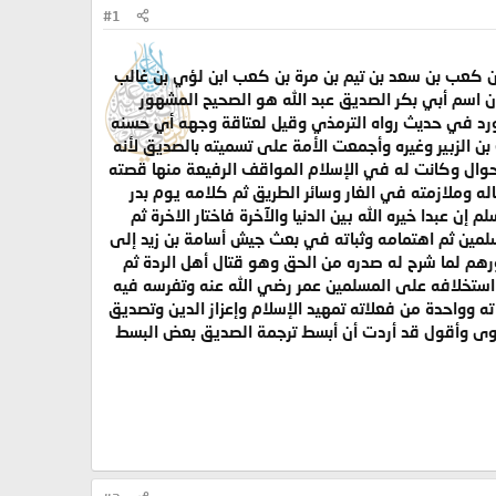
#1
 بن كعب بن سعد بن تيم بن مرة بن كعب ابن لؤي بن غالب
 اسم أبي بكر الصديق عبد الله هو الصحيح المشهور
 ورد في حديث رواه الترمذي وقيل لعتاقة وجهه أي حسنه
 الزبير وغيره وأجمعت الأمة على تسميته بالصديق لأنه
حوال وكانت له في الإسلام المواقف الرفيعة منها قصته
ه وملازمته في الغار وسائر الطريق ثم كلامه يوم بدر
 عبدا خيره الله بين الدنيا والآخرة فاختار الاخرة ثم
لمين ثم اهتمامه وثباته في بعث جيش أسامة بن زيد إلى
هم لما شرح له صدره من الحق وهو قتال أهل الردة ثم
استخلافه على المسلمين عمر رضي الله عنه وتفرسه فيه
 وواحدة من فعلاته تمهيد الإسلام وإعزاز الدين وتصديق
ووى وأقول قد أردت أن أبسط ترجمة الصديق بعض البسط