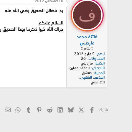
10 أغسطس 2012
ف
رد: فضائل الصديق رضي الله عنه
السلام عليكم
جزاك الله خيرا ذكرتنا بهذا الصديق
فاتنة محمد
مارديني
:: متابع ::
انضم
5 مايو 2012
المشاركات
20
الكنية
مارديني
التخصص
الفقه المقارن
المدينة
دمشق
المذهب الفقهي
الشافعي
X
فيسبوك
Bluesky
LinkedIn
Reddit
Pinterest
Tumblr
hatsApp
الب
شارك: