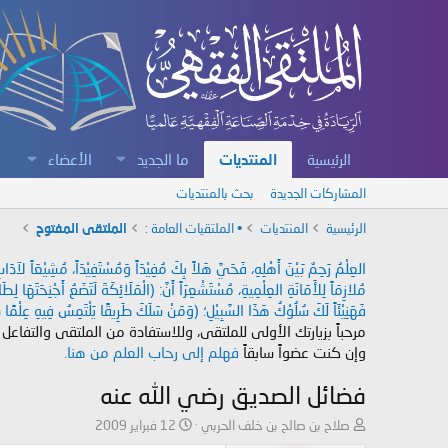
الرئيسية
المنتديات
ما الجديد
الأعضاء
المشاركات الجديدة
بحث بالمنتديات
الرئيسية
المنتديات
• الملتقيات العامة :
الملتقى المفتوح
العِلْمُ رَحِمٌ بَيْنَ أَهْلِهِ، فَحَيَّ هَلاً بِكَ مُفِيْدَاً وَمُسْتَفِيْدَاً، مُشِيْعَاً لآ
مُلازِمَاً لِلأَمَانَةِ العِلْمِيةِ، مُسْتَشْعِرَاً أَنَّ: (الْمَلَائِكَةَ لَتَضَعُ أَجْنِحَتَهَا لِ
فَهَنِيْئَاً لَكَ سُلُوْكُ هَذَا السَّبِيْلِ؛ (وَمَنْ سَلَكَ طَرِيقًا يَلْتَمِسُ فِيهِ عِلْمًا سَ
مرحباً بزيارتك الأولى للملتقى، وللاستفادة من الملتقى والتفاعل
وإن كنت عضواً سابقاً
فهلم إلى رحاب العلم من هنا.
فضائل الصديق رضي الله عنه
ب
ت
صلاح بن صالح بن خلف الحربي
12 فبراير 2009
ا
ا