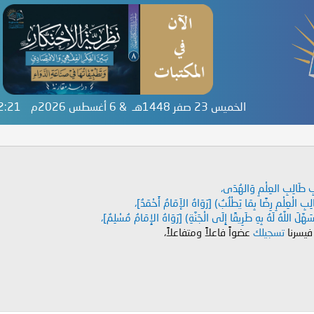
الخميس 23 صفر 1448هـ & 6 أغسطس 2026م
32:21
دَابِ طَالِبِ العِلْمِ وَالهُدَى،
طَالِبِ الْعِلْمِ رِضًا بِمَا يَطْلُبُ) [رَوَاهُ الإَمَامُ أَحْمَدُ]،
هَّلَ اللَّهُ لَهُ بِهِ طَرِيقًا إِلَى الْجَنَّةِ) [رَوَاهُ الإِمَامُ مُسْلِمٌ]،
 فيسرنا
تسجيلك
عضواً فاعلاً ومتفاعلاً،