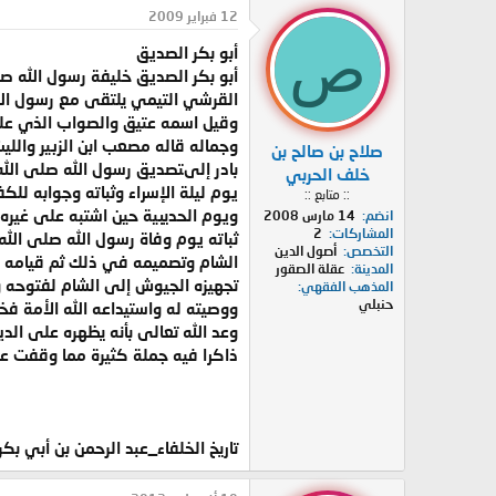
د
ر
12 فبراير 2009
ئ
ي
ص
أبو بكر الصديق
ا
خ
ل
ا
أبو بكر الصديق خليفة رسول الله ص
م
ل
القرشي التيمي يلتقى مع رسول الل
و
ب
وقيل اسمه عتيق والصواب الذي عليه
ض
د
وجماله قاله مصعب ابن الزبير والل
صلاح بن صالح بن
و
ء
بادر إلىتصديق رسول الله صلى الله
ع
خلف الحربي
يوم ليلة الإسراء وثباته وجوابه لل
:: متابع ::
ويوم الحديبية حين اشتبه على غيره ا
انضم
14 مارس 2008
المشاركات
2
ثباته يوم وفاة رسول الله صلى الل
التخصص
أصول الدين
الشام وتصميمه في ذلك ثم قيامه في
المدينة
عقلة الصقور
تجهيزه الجيوش إلى الشام لفتوحه 
المذهب الفقهي
حنبلي
ووصيته له واستيداعه الله الأمة ف
وعد الله تعالى بأنه يظهره على ا
ذاكرا فيه جملة كثيرة مما وقفت عل
تاريخ الخلفاء_عبد الرحمن بن أبي ب