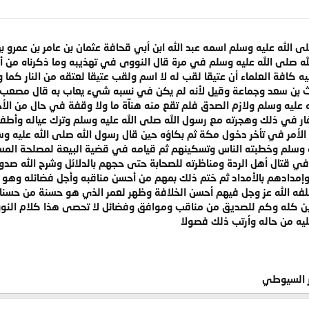
لى الله عليه وسلم اسمه عبد الله ابن أبي قحافة عثمان بن عامر بن عمرو
ه صلى الله عليه وسلم في مرة قال النووى في تهذيبه وما ذكرناه من أن
 كافة العلماء أن عتيقا لقب له لا اسم ولقب عتيقا لعتقه من النار كما
يث بن سعد وجماعة وقيل لأنه لم يكن في نسبه شيء يعاب به قال مصعب بن
 عليه وسلم ولازم الصدق فلم تقع منه هنآة ما ولا وقفة في حال من الأ
كفار في ذلك وهجرته مع رسول الله صلى الله عليه وسلم وترك عياله وأطفال
لأمر في تأخر دخول مكة ثم بكاؤه حين قال رسول الله صلى الله عليه وسلم إن
ه وسلم وخطبته الناس وتسكينهم ثم قيامه في قضية البيعة لمصلحة المس
 قتال أهل الردة ومناظرته للصحابة حتى حجهم بالدلائل وشرح الله صدور
وإمدادهم بالأمداد ثم ختم ذلك بمهم من أحسن مناقبه وأجل فضائله وهو 
خلفه الله عز وجل فيهم أحسن الخلافة وظهر لعمر الذي هو حسنة من حسناته
لدين كله وكم للصديق من مناقب وموافق وفضائل لا تحصى هذا كلام الن
يه من حاله وأرتب ذلك فصولا
كر السيوطي