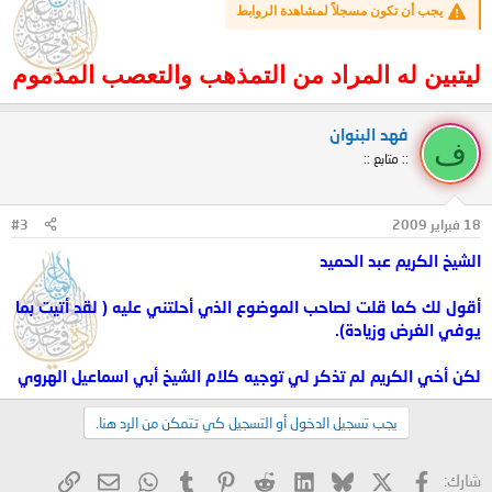
يجب أن تكون مسجلاً لمشاهدة الروابط
ليتبين له المراد من التمذهب والتعصب المذموم
فهد البنوان
ف
:: متابع ::
18 فبراير 2009
#3
الشيخ الكريم عبد الحميد
أقول لك كما قلت لصاحب الموضوع الذي أحلتني عليه ( لقد أتيت بما
يوفي الغرض وزيادة).
لكن أخي الكريم لم تذكر لي توجيه كلام الشيخ أبي اسماعيل الهروي
يجب تسجيل الدخول أو التسجيل كي تتمكن من الرد هنا.
X
فيسبوك
Bluesky
LinkedIn
Reddit
Pinterest
Tumblr
WhatsApp
الرابط
البريد الإلكتروني
شارك: