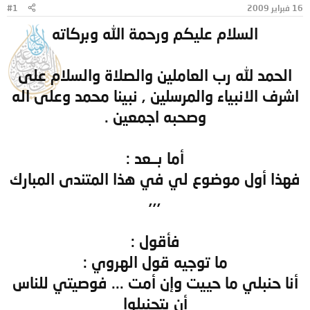
16 فبراير 2009
#1
و
ب
ض
د
السلام عليكم ورحمة الله وبركاته
و
ء
ع
الحمد لله رب العاملين والصلاة والسلام على
اشرف الانبياء والمرسلين , نبينا محمد وعلى اله
وصحبه اجمعين .
أما بــعد :
فهذا أول موضوع لي في هذا المتندى المبارك
,,,
فأقول :
ما توجيه قول الهروي :
أنا حنبلي ما حييت وإن أمت ... فوصيتي للناس
أن يتحنبلوا