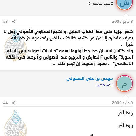
ش
:: عضو مؤسس ::
8 مايو 2009
#3
شكرا جزيلا على هذا الكتاب الجليل، والشيخ الحفناوي الأصولي رجل لا
يعرف مقداره إلا من قرأ كتبه، كالكتاب الذي رفعتموه جزاكم الله
خيرا ...
وله كتابان نفيسان جدا جدا أولهما اسمه "دراسات أصولية في السنة
النبوية" والثاني "التعارض و الترجيح عند الأصولين و أثرهما في الفقه
الاسلامي" ... فحبذا رفعهما إن تيسر ذلك ...
مهدي بن علي المشولي
م
:: متخصص ::
9 مايو 2009
#4
رابط آخر
رابط آخر