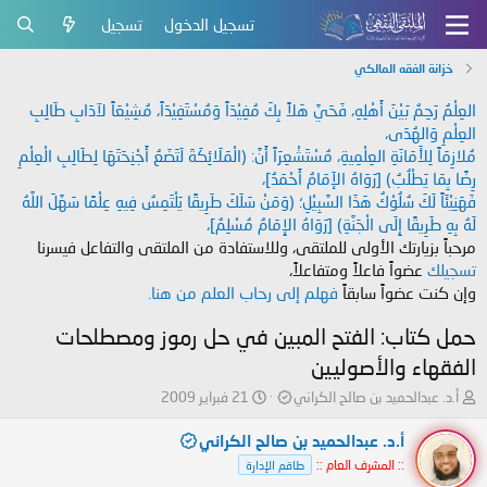
تسجيل الدخول
تسجيل
خزانة الفقه المالكي
العِلْمُ رَحِمٌ بَيْنَ أَهْلِهِ، فَحَيَّ هَلاً بِكَ مُفِيْدَاً وَمُسْتَفِيْدَاً، مُشِيْعَاً لآدَابِ طَالِبِ
العِلْمِ وَالهُدَى،
مُلازِمَاً لِلأَمَانَةِ العِلْمِيةِ، مُسْتَشْعِرَاً أَنَّ: (الْمَلَائِكَةَ لَتَضَعُ أَجْنِحَتَهَا لِطَالِبِ الْعِلْمِ
رِضًا بِمَا يَطْلُبُ) [رَوَاهُ الإَمَامُ أَحْمَدُ]،
فَهَنِيْئَاً لَكَ سُلُوْكُ هَذَا السَّبِيْلِ؛ (وَمَنْ سَلَكَ طَرِيقًا يَلْتَمِسُ فِيهِ عِلْمًا سَهَّلَ اللَّهُ
لَهُ بِهِ طَرِيقًا إِلَى الْجَنَّةِ) [رَوَاهُ الإِمَامُ مُسْلِمٌ]،
مرحباً بزيارتك الأولى للملتقى، وللاستفادة من الملتقى والتفاعل فيسرنا
تسجيلك
عضواً فاعلاً ومتفاعلاً،
وإن كنت عضواً سابقاً
فهلم إلى رحاب العلم من هنا.
حمل كتاب: الفتح المبين في حل رموز ومصطلحات
الفقهاء والأصوليين
ب
ت
أ.د. عبدالحميد بن صالح الكراني
21 فبراير 2009
ا
ا
د
ر
أ.د. عبدالحميد بن صالح الكراني
ئ
ي
:: المشرف العام ::
طاقم الإدارة
ا
خ