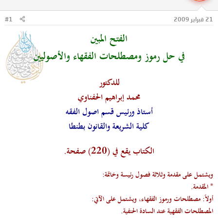
ل
ا
م
ل
21 فبراير 2009
#1
و
ب
ض
د
الفتح المبين
و
ء
ع
في حل رموز ومصطلحات الفقهاء والأصوليين
للدكتور
محمد إبراهيم الحفناوي
أستاذ ورئيس قسم اصول الفقه
كلية الشريعة والقانون بطنطا
الكتاب يقع في (220) صفحة.
ويشتمل على مقدمة وثلاثة فصول رئيسة وخاتمة:
* المقدمة.
أولاً: مصطلحات ورموز الفقهاء، ويشتمل على الآتي:
المصطلحات الفقهية عند السادة الحنفية.