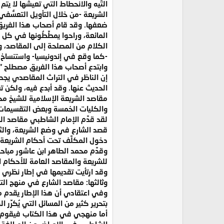
التَّيه والانحطاط التي تعيشها لا ي
الشريعة -من خلال التأويل التعسُّف
ضعفها. وقد قام أصحاب هذا الفريق
المائعة، وراحوا يمطِّطُونها في كل
الكلام من المصلحة إلى المقاصد، وصا
-كما وقع في إندونيسيا- واستنساخ ال
وابتدع أصحاب هذا الفريق مصطلح "ال
إن الناظر في التراث المقاصدي يجد 
الحديث عنها. وقد أبدع فيه، ولكن 
مقاصد الشريعة الإسلامية للشيخ مح
والكليات الخمسة وبعض التقسيمات 
لقد قدَّم الإمام الشاطبي مقاصد ا
قصد الشارع في وضع الشريعة، والثا
دخول المكلَّف تحت أحكام الشريعة.
وقدَّم محمد الطاهر ابن عاشور مبا
للشريعة والمقاصد العامة للأحكام ال
وقد ارتأيت تقديمها في إطار نظري م
وثالثها: مقاصد الشارع في منهج الت
وفي اعتقادي أن هذا الإطار يقدم 
بتحرير كثير من المسائل التي يُكرِّر ا
أما منهجي في هذا الكتاب فيقوم ع
الشاطبي في الإعراض عن المبالغة 