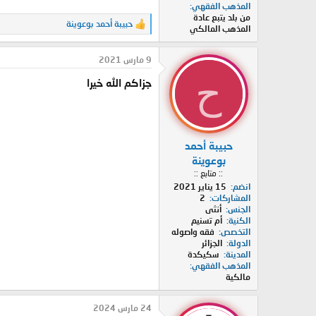
المذهب الفقهي
من بلد يتبع عادة
حبيبة أحمد بوعوينة
ا
المذهب المالكي
ل
ت
9 مارس 2021
ف
ا
ح
جزاكم الله خيرا
ع
ل
ا
ت
:
حبيبة أحمد
بوعوينة
:: متابع ::
انضم
15 يناير 2021
المشاركات
2
الجنس
أنثى
الكنية
أم تسنيم
التخصص
فقه واصوله
الدولة
الجزائر
المدينة
سكيكدة
المذهب الفقهي
مالكية
24 مارس 2024