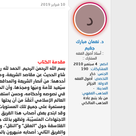
د
ر
10 فبراير 2019
ئ
ي
د
ا
خ
ل
ا
م
ل
و
ب
ض
د
د. نعمان مبارك
و
ء
ع
جغيم
:: أستاذ أصول الفقه
المشارك ::
مقدمة الكتاب
انضم
4 سبتمبر 2010
بسم الله الرحمن الرحيم. الحمد لله 
المشاركات
190
الجنس
ذكر
شاع الحديث عن مقاصد الشريعة، وكثر
التخصص
أصول الفقه
أحدهما: من أنصار الشريعة والمدافع
الدولة
الجزائر
سيُعيد للأمة وعيَها ومجدَها، وأن 
المدينة
-
في نصوصه وأحكامه، وحسن استعماله
المذهب الفقهي
من بلد يتبع عادة
العالم الإسلامي أعْقَدُ من أن يحل
المذهب المالكي
ومستمرة على جميع تلك المستويات
وقد ابتدع بعض أصحاب هذا الفريق م
الاجتهادات المتسيِّبَة، وتظهر بذلك
الفلاسفة حول "العقل" و"النقل"، وج
والفريق الثاني: أصحابه منبهرون ب