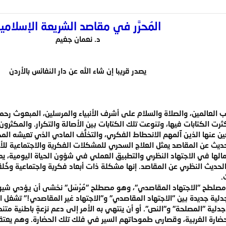
المُحرَّر في مقاصد الشريعة الإسلامي
د. نعمان جغيم
يصدر قريبا إن شاء الله عن دار النفائس بالأردن
رب العالمين، والصلاة والسلام على أشرف الأنبياء والمرسلين، المبعوث رحمة
ت الكتابات فيها، وتنوعت تلك الكتابات بين الأصالة والتكرار. والمكثر
ين عنها الذين آلمهم الانحطاط الفكري، والتخلُّف المادي الذي تعيشه ال
الحديث عن المقاصد يمثل العلاج السحري للمشكلات الفكرية والاجتماعية للأ
ا في الاجتهاد النظري والتطبيق العملي في شؤون الحياة اليومية، يم
ها الحديث النظري عن المقاصد. إنها مشكلة ذات أبعاد فكرية واجتماعية و
.
صلطح "الاجتهاد المقاصدي"، وهو مصطلح "مُرْسَل" نخشى أن يؤدي شيوعه 
 جدلية جديدة بين "الاجتهاد المقاصدي" و"الاجتهاد غير المقاصدي!" تشغل ا
دلية "المصلحة" و"النص". أو أن ينتهي به الأمر إلى دعم نزعةٍ باطنية مت
الحضارة الغربية، وقصارى طموحاتهم السير في فلك تلك الحضارة. وهم يعتق