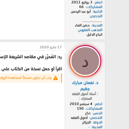
انضم
3 يوليو 2011
المشاركات
66
الكنية
أبو عبد الرحمن
التخصص
.......................
المدينة
حصن الماء
المذهب الفقهي
اتباع الدليل
17 مايو 2020
د
رد: المُحرَّر في مقاصد الشريعة الإس
اقرأ أو حمل نسخة من الكتاب على ه
يجب أن تكون مسجلاً لمشاهدة الرواب
د. نعمان مبارك
جغيم
:: أستاذ أصول الفقه
المشارك ::
انضم
4 سبتمبر 2010
المشاركات
190
الجنس
ذكر
التخصص
أصول الفقه
الدولة
الجزائر
المدينة
-