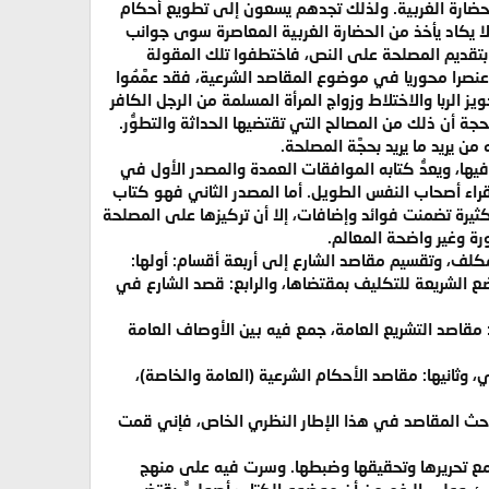
عي للحضارة الغربية. ولذلك تجدهم يسعون إلى تطويع أحكام
لا يكاد يأخذ من الحضارة الغربية المعاصرة سوى جوانب
تقديم المصلحة على النص، فاختطفوا تلك المقولة
عنصرا محوريا في موضوع المقاصد الشرعية، فقد عمَّمُوا
 الربا والاختلاط وزواج المرأة المسلمة من الرجل الكافر
حجة أن ذلك من المصالح التي تقتضيها الحداثة والتطوُّر.
يريد ما يريد بحجَّة المصلحة.
ها، ويعدُّ كتابه الموافقات العمدة والمصدر الأول في
قراء أصحاب النفس الطويل. أما المصدر الثاني فهو كتاب
ثيرة تضمنت فوائد وإضافات، إلا أن تركيزها على المصلحة
 وغير واضحة المعالم.
لف، وتقسيم مقاصد الشارع إلى أربعة أقسام: أولها:
 الشريعة للتكليف بمقتضاها، والرابع: قصد الشارع في
مقاصد التشريع العامة، جمع فيه بين الأوصاف العامة
وثانيها: مقاصد الأحكام الشرعية (العامة والخاصة)،
حث المقاصد في هذا الإطار النظري الخاص، فإني قمت
مع تحريرها وتحقيقها وضبطها. وسرت فيه على منهج
رئ. وعلى الرغم من أن موضوع الكتاب أصوليٌّ يقتضي