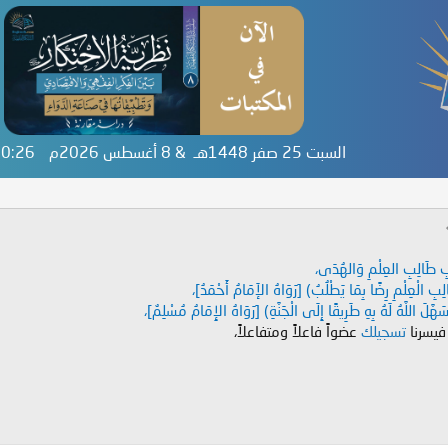
السبت 25 صفر 1448هـ & 8 أغسطس 2026م
:10:27
دَابِ طَالِبِ العِلْمِ وَالهُدَى،
طَالِبِ الْعِلْمِ رِضًا بِمَا يَطْلُبُ) [رَوَاهُ الإَمَامُ أَحْمَدُ]،
هَّلَ اللَّهُ لَهُ بِهِ طَرِيقًا إِلَى الْجَنَّةِ) [رَوَاهُ الإِمَامُ مُسْلِمٌ]،
 فيسرنا
تسجيلك
عضواً فاعلاً ومتفاعلاً،