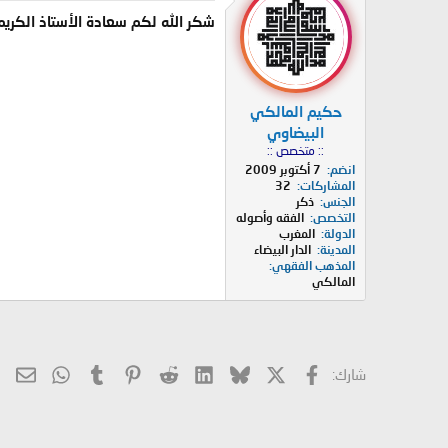
شكر الله لكم سعادة الأستاذ الكريم
حكيم المالكي
البيضاوي
:: متخصص ::
انضم
7 أكتوبر 2009
المشاركات
32
الجنس
ذكر
التخصص
الفقه وأصوله
الدولة
المغرب
المدينة
الدار البيضاء
المذهب الفقهي
المالكي
X
فيسبوك
Bluesky
LinkedIn
Reddit
Pinterest
Tumblr
hatsApp
الب
شارك: