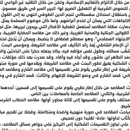
تم من خلال الالتزام بالتعاليم الإسلامية، ولكن من خلال التقليد غير الوا
ي للنصوص الشرعية أو التعطيل الصريح لها- لتبرير السير في طريق ممسوخ، 
 باستغلال استدلال سفسطائي لنجم الدين الطوفي انتهى به إلى القول ب
 الاتجاهات التي يمكن أن تخدم أغراضهم. ولما كان موضوع المصلحة يمثل 
رت مظلة المقاصد تُستعمل لتغطية الأفكار التي يريدون تبريرها، مثل تجويز
قوانين الجنائية والمدنية الغربية، وغير ذلك من مفاسد الحضارة الغربية، ب
اجتهاد المصلحي"، وهو مصطلح فضفاض لا ينضبط، ويمكن أن يُدْخِل تحته من 
أن الإمام الشاطي يُعدّ رائد التأليف في مقاصد الشريعة، ومؤسس البحث في
تشعُّب مسائله، وطول نفس مؤلفه فيه، يكاد يجعله حكرا على الباحثين وال
مد الطاهر ابن عاشور، وقد أجاد فيه وأفاد. وقد صدرت بعد ذلك مؤلفات ك
الشكلية يعيق تطور البحث في مقاصد الشريعة، ويقدمها في صورة مبتورة
لشريعة في إطار نظري يقوم على تقسيمها إلى مقاصد الشارع ومقاصد المك
ني: قصد الشارع في وضع الشريعة للإفهام، والثالث: قصد الشارع في وضع
حث المقاصد من خلال إطار نظري يقوم على تقسيمها إلى قسمين: أحدهما: 
شرعية، والثاني: المقاصد الخاصة بالمعاملات بين الناس.
ختلف يقوم على تقسيمها إلى ثلاثة محاور: أولها: مقاصد الخطاب الشرعي، 
شريع.
مباحث المقاصد في صورة منهجية واضحة ومتكاملة. وفضلا عن تقديم مبا
لكُتَّاب تداولها -عادة- تقليدا دون تمحيص.
لى تجاوز التقسيمات الشكلية إلى التركيز على جواهر مسائل المقاصد، 
في الاعتناء بالتعريفات، مقتصرا على ذكر ما يضبط المعنى ويوضحه للقا