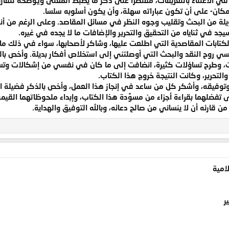
إمكان- على أن تكون عباراته سهلة، وأن يكون أسلوبه سلسا.
يلة من البحث وتقليب وجوه النظر في مسائل المقاصد. وعلى الرغم من أ
جد في ثناياه من التحقيق والتحرير والإضافات ما لا يجده في غيره.
ابات المقاصدية التي اطلعت عليها، وشاكر لأصحابها، سواء في ذلك ما كان م
 روح النقد والبحث التي أوصلتني إلى استخلاص أفكار بديلة. وأخص با
ات، وطرح تساؤلات كثيرة، انضافت إلى ما كان في نفسي من إشكالات وتس
لتحرير، وكانت النتيجة خروج هذا الكتاب.
 وتوفيقه، وأشكر كل من ساعد في إنجاز هذا العمل، وأخص بالذكر فضيلة ال
لهما بقراءة أجزاء من مسوَّدة هذا الكتاب، وإبداء ملحوظاتهما القيم
 من قارئه أن لا ينساني من صالح دعائه، وبالله التوفيق والهداية.
لامية
ر