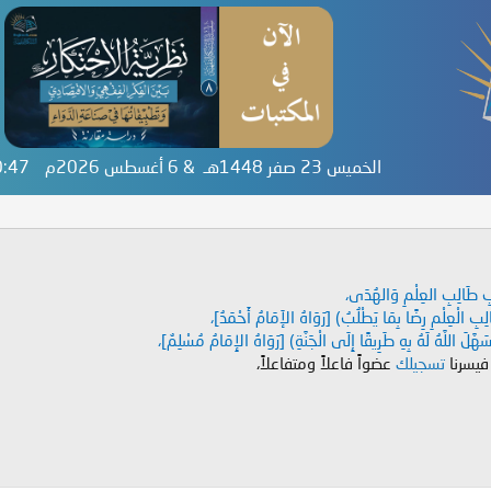
الخميس 23 صفر 1448هـ & 6 أغسطس 2026م
30:47
دَابِ طَالِبِ العِلْمِ وَالهُدَى،
طَالِبِ الْعِلْمِ رِضًا بِمَا يَطْلُبُ) [رَوَاهُ الإَمَامُ أَحْمَدُ]،
هَّلَ اللَّهُ لَهُ بِهِ طَرِيقًا إِلَى الْجَنَّةِ) [رَوَاهُ الإِمَامُ مُسْلِمٌ]،
 فيسرنا
تسجيلك
عضواً فاعلاً ومتفاعلاً،