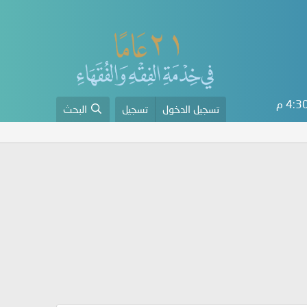
4: م
تسجيل الدخول
تسجيل
البحث