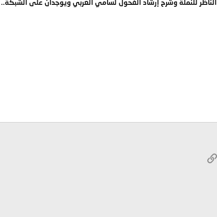
لناظر للنملة وشرح إرشاد الفحول لسامي العربي ويوجدان على الشبكة..
W
الرابط
ريد الإلكتروني