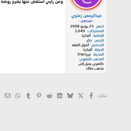
ومن رأيي استعض عنها بشرح روضة ا
عبدالرحمن زعتري
:: متخصص ::
انضم
25 يونيو 2008
المشاركات
1,649
الإقامة
ألمانيا
الجنس
ذكر
التخصص
أصول الفقه
الدولة
ألمانيا
المدينة
ترير/Trier
المذهب الفقهي
ظاهري يميل إلى
مذهب مالك
X
فيسبوك
Bluesky
LinkedIn
Reddit
Pinterest
Tumblr
hatsApp
الب
شارك: