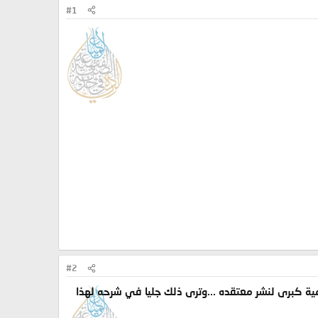
#1
#2
ة كبرى لنشر معتقده ...وترى ذلك جليا في شرحه لهذا