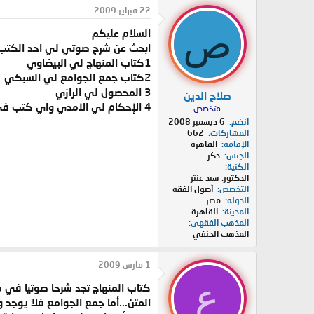
د
ر
22 فبراير 2009
ئ
ي
ص
السلام عليكم
ا
خ
ل
ا
ابحث عن شرح صوتي لي احد الكتب ا
م
ل
1كتاب المنهاج لي البيضاوي
و
ب
2كتاب جمع الجوامع لي السبكي
ض
د
3 المحصول لي الرازي
صلاح الدين
و
ء
4 الإحكام لي الامدي واي كتب في اصول الفقه غير نظم الورقات
:: متخصص ::
ع
انضم
6 ديسمبر 2008
المشاركات
662
الإقامة
القاهرة
الجنس
ذكر
الكنية
الدكتور. سيد عنتر
التخصص
أصول الفقه
الدولة
مصر
المدينة
القاهرة
المذهب الفقهي
المذهب الحنفي
1 مارس 2009
ع
كتاب المنهاج تجد شرحا صوتيا في 
المتن...أما جمع الجوامع فلا يوجد 