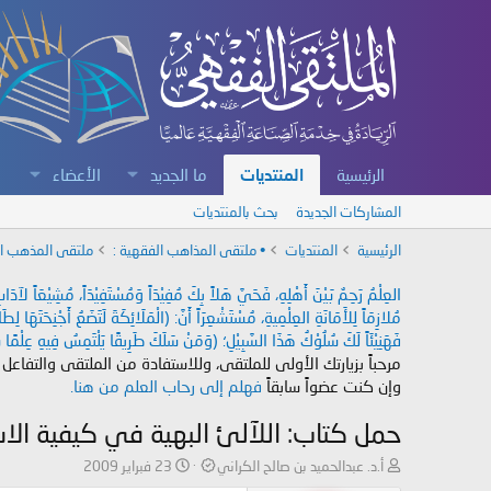
الرئيسية
المنتديات
ما الجديد
الأعضاء
المشاركات الجديدة
بحث بالمنتديات
الرئيسية
المنتديات
• ملتقى المذاهب الفقهية :
ملتقى المذهب ال
العِلْمُ رَحِمٌ بَيْنَ أَهْلِهِ، فَحَيَّ هَلاً بِكَ مُفِيْدَاً وَمُسْتَفِيْدَاً، مُشِيْعَاً لآ
مُلازِمَاً لِلأَمَانَةِ العِلْمِيةِ، مُسْتَشْعِرَاً أَنَّ: (الْمَلَائِكَةَ لَتَضَعُ أَجْنِحَتَهَا لِ
فَهَنِيْئَاً لَكَ سُلُوْكُ هَذَا السَّبِيْلِ؛ (وَمَنْ سَلَكَ طَرِيقًا يَلْتَمِسُ فِيهِ عِلْمًا سَ
مرحباً بزيارتك الأولى للملتقى، وللاستفادة من الملتقى والتفاعل
وإن كنت عضواً سابقاً
فهلم إلى رحاب العلم من هنا.
حمل كتاب: اللآلئ البهية في كيفية الاس
ب
ت
أ.د. عبدالحميد بن صالح الكراني
23 فبراير 2009
ا
ا