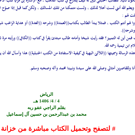
 دليلا للطالب الحنبلي تبين له كيف يتدرج في كتب المذهب ، مع الإشارة إلى مزايا كتب الأصح
ويعلم الله أنني لست أهلا لذلك ، ولست متمكنا من تلك المسالك ، ولكن كما قيل إذا صوّح ال
لت لهم :
وا لهم أنتم الكتب ، فمثلا يبدأ الطالب بكتاب((العمدة)) وشرحه ((العدة)) أو هداية الراغب شر
 وشرحه)).
 فمن أين له التمييز؟ فقد رأيت شيخا وأمامه طالب مبتدئ يقرأ في كتاب ((الكافي)) ورأيته مرة ثاني
ابن تيمية رحمه الله.
الرسالة وسميتها ((اللآلئ البهية في كيفية الاستفادة من الكتب الحنبلية)) هذا وأسأل الله أن ي
 أنا وللقاصرين أمثالي وصلى الله على سيدنا ونبينا محمد وآله وصحبه وسلم.
الرياض
4 / 4/ 1406 هــ
بقلم الراجي عفو ربه
محمد بن عبدالرحمن بن حسين آل إسماعيل
# لتصفح وتحميل الكتاب مباشرة من خزانة ا