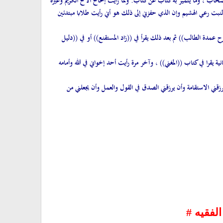
اب ، وما يتميز به كتاب عن كتاب. ولما رأيت إلحاح الأخ الكريم وغيره
نبت رعي الهشيم وإن الذي حفزني إلى ذلك هو أني رأيت طلابا مبتدئين
ح عمدة الطالب)) ثم بعد ذلك يقرأ في ((زاد المستقنع)) أو في ((دليل
ة يقرا في كتاب ((المغني)) ، وآخر مرة رأيت أحد إخواني في الله وأمامه
رزقني الاستقامة وأن يرزقني الصدق في القول والعمل وأن يجعلني من
لفقيه #