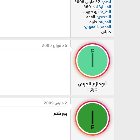
انضم
22 مارس 2008
المشاركات
369
الكنية
أبو صهيب
التخصص
الفقه
المدينة
طيبة
المذهب الفقهي
حنبلي
26 فبراير 2009
أ
أبوحازم الحربي
:: زائر ::
2 مارس 2009
إ
بوركتم