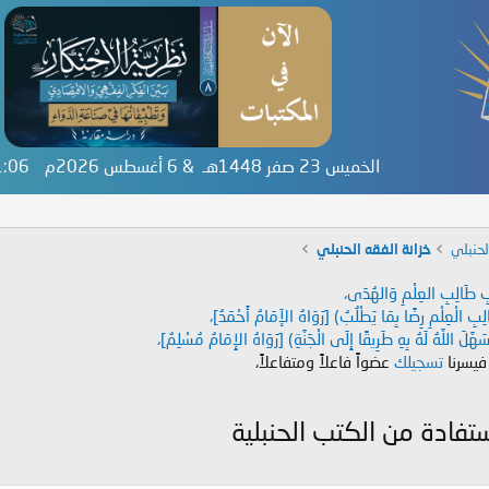
الخميس 23 صفر 1448هـ & 6 أغسطس 2026م
41:07
حنبلي
خزانة الفقه الحنبلي
دَابِ طَالِبِ العِلْمِ وَالهُدَى،
طَالِبِ الْعِلْمِ رِضًا بِمَا يَطْلُبُ) [رَوَاهُ الإَمَامُ أَحْمَدُ]،
هَّلَ اللَّهُ لَهُ بِهِ طَرِيقًا إِلَى الْجَنَّةِ) [رَوَاهُ الإِمَامُ مُسْلِمٌ]،
 فيسرنا
تسجيلك
عضواً فاعلاً ومتفاعلاً،
تفادة من الكتب الحنبلية