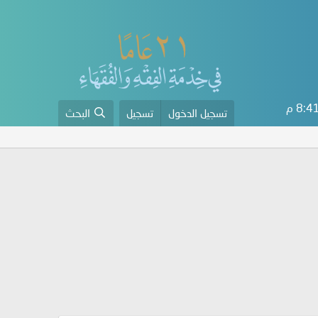
8: م
تسجيل الدخول
تسجيل
البحث