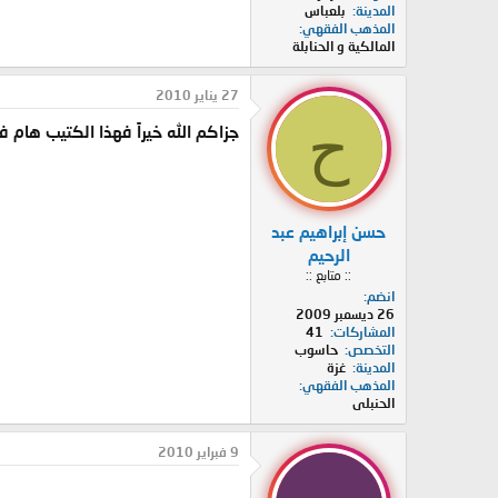
المدينة
بلعباس
المذهب الفقهي
المالكية و الحنابلة
27 يناير 2010
ح
جزاكم الله خيراً فهذا الكتيب هام فع
حسن إبراهيم عبد
الرحيم
:: متابع ::
انضم
26 ديسمبر 2009
المشاركات
41
التخصص
حاسوب
المدينة
غزة
المذهب الفقهي
الحنبلى
9 فبراير 2010