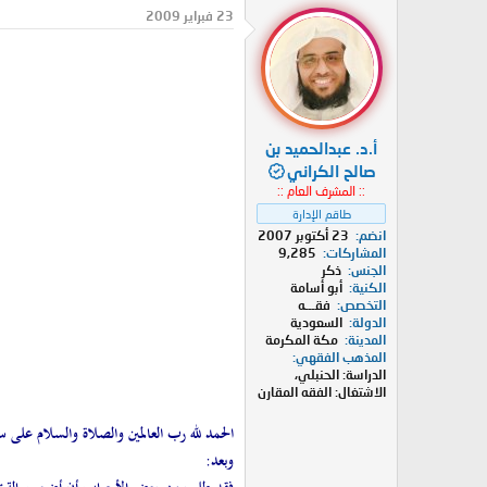
د
ر
23 فبراير 2009
ئ
ي
ا
خ
ل
ا
م
ل
و
ب
ض
د
أ.د. عبدالحميد بن
و
ء
ع
صالح الكراني
:: المشرف العام ::
طاقم الإدارة
انضم
23 أكتوبر 2007
المشاركات
9,285
الجنس
ذكر
الكنية
أبو أسامة
التخصص
فقـــه
الدولة
السعودية
المدينة
مكة المكرمة
المذهب الفقهي
الدراسة: الحنبلي،
الاشتغال: الفقه المقارن
الحمد لله رب العالمين والصلاة والسلام على س
وبعد: