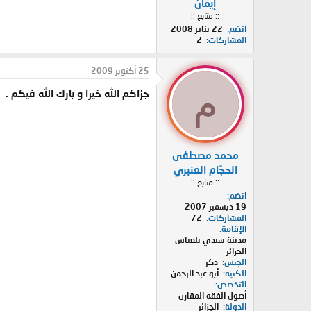
إيمان
:: متابع ::
انضم
22 يناير 2008
المشاركات
2
25 أكتوبر 2009
م
جزاكم الله خيرا و بارك الله فيكم .
محمد مصطفى
الحجّام العنبري
:: متابع ::
انضم
19 ديسمبر 2007
المشاركات
72
الإقامة
مدينة سيدي بلعباس
الجزائر
الجنس
ذكر
الكنية
أبو عبد الرحمن
التخصص
أصول الفقه المقارن
الدولة
الجزائر