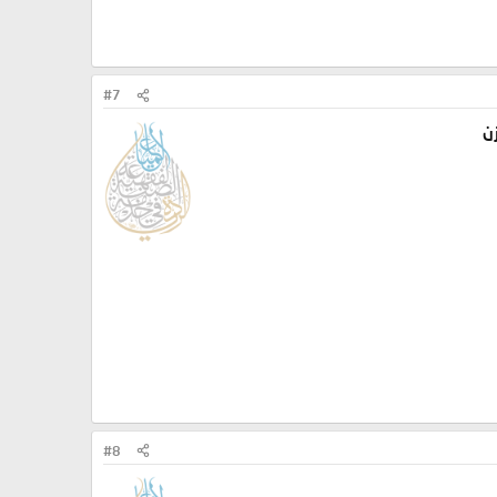
#7
زن
#8