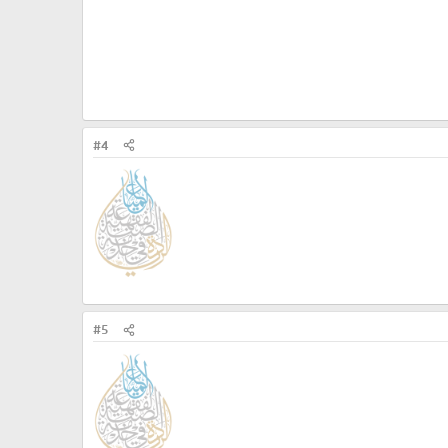
#4
#5