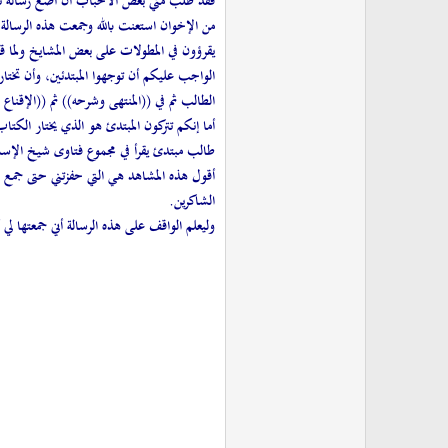
فقد طلب مني بعض الأحباب أن أضع رسالة تكون
من الإخوان استعنت بالله وجمعت هذه الرسالة 
يقرؤون في المطولات على بعض المشايخ ولما ق
الواجب عليكم أن توجهوا المبتدئين، وأن تختار
الطالب ثم في ((المنتهى وشرحه)) ثم ((الإقناع
أما إنكم تتركون المبتدئ هو الذي يختار الكتاب
طالب مبتدئ يقرأ في مجموع فتاوى شيخ الإسلام 
أقول هذه المشاهد هي التي حفزتني حتى جمع هذه 
الشاكرين.
وليعلم الواقف على هذه الرسالة أني جمعتها لي