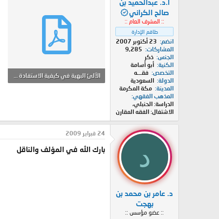
أ.د. عبدالحميد بن
صالح الكراني
:: المشرف العام ::
طاقم الإدارة
انضم
23 أكتوبر 2007
المشاركات
9,285
الجنس
ذكر
الكنية
أبو أسامة
التخصص
فقـــه
الآلئ البهية في كيفية الاستفادة من الكتب الحنبلية.doc.pdf
الدولة
السعودية
المدينة
مكة المكرمة
161.9 KB · المشاهدات: 4
المذهب الفقهي
الدراسة: الحنبلي،
الاشتغال: الفقه المقارن
24 فبراير 2009
د
بارك الله في المؤلف والناقل
د. عامر بن محمد بن
بهجت
:: عضو مؤسس ::