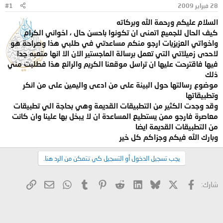
28 فبراير 2009
#1
و
ب
ض
د
السلام عليكم ورحمة الله وبركاته
و
ء
كيف الحال للجميع اتمنى ان تكونوا باحسن حال ، اخواني الكرام
ع
واخواتي العزيزيات ارجو منكم مساعدتي في طلبي هذا وصراحة هو
لاحدى زميلاتي التي تعمل برسالة الماجستير الان الا انها متعبه جدا
فيها فاقترحت عليها ان تراسل موقعنا الكريم والرائع هذا فطلبت مني
ذلك
موضوع رسالتها حول البينة على من ادعى واليمين على من انكر
وتطبيقاتها
وقد وجدت الكثير من التطبيقات القديمة وهي بحاجة الي تطبيقات
معاصرة فارجو ممن يستطيع المساعدة ان لا يبخل بها علينا وان كانت
من التطبيقات القديمة ايضا
وبارك الله فيكم وجزاكم كل خير
يجب تسجيل الدخول أو التسجيل كي تتمكن من الرد هنا.
X
فيسبوك
Bluesky
LinkedIn
Reddit
Pinterest
Tumblr
WhatsApp
الرابط
البريد الإلكتروني
شارك: