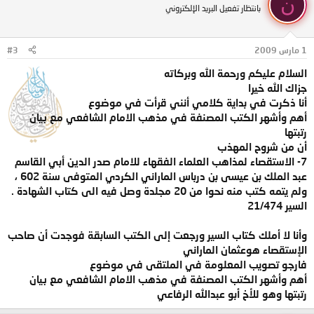
ن
بانتظار تفعيل البريد الإلكتروني
1 مارس 2009
#3
السلام عليكم ورحمة الله وبركاته
جزاك الله خيرا
أنا ذكرت في بداية كلامي أنني قرأت في موضوع
أهم وأشهر الكتب المصنفة في مذهب الامام الشافعي مع بيان
رتبتها
أن من شروح المهذب
7- الاستقصاء لمذاهب العلماء الفقهاء للامام صدر الدين أبي القاسم
عبد الملك بن عيسى بن درباس الماراني الكردي المتوفى سنة 602 ،
ولم يتمه كتب منه نحوا من 20 مجلدة وصل فيه الى كتاب الشهادة .
السير 21/474
وأنا لا أملك كتاب السير ورجعت إلى الكتب السابقة فوجدت أن صاحب
الإستقصاء هوعثمان الماراني
فارجو تصويب المعلومة في الملتقى في موضوع
أهم وأشهر الكتب المصنفة في مذهب الامام الشافعي مع بيان
رتبتها وهو للأخ أبو عبدالله الرفاعي