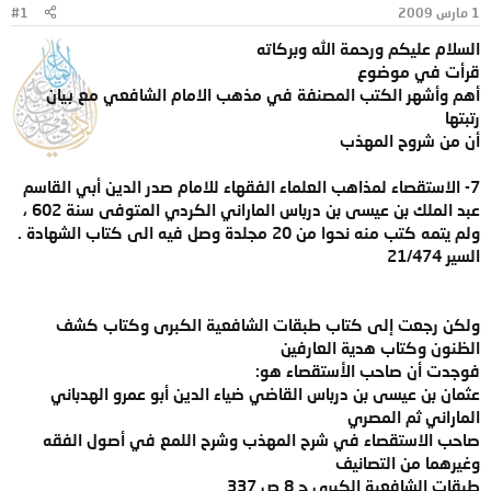
1 مارس 2009
#1
و
ب
ض
د
السلام عليكم ورحمة الله وبركاته
و
ء
قرأت في موضوع
ع
أهم وأشهر الكتب المصنفة في مذهب الامام الشافعي مع بيان
رتبتها
أن من شروح المهذب
7- الاستقصاء لمذاهب العلماء الفقهاء للامام صدر الدين أبي القاسم
عبد الملك بن عيسى بن درباس الماراني الكردي المتوفى سنة 602 ،
ولم يتمه كتب منه نحوا من 20 مجلدة وصل فيه الى كتاب الشهادة .
السير 21/474
ولكن رجعت إلى كتاب طبقات الشافعية الكبرى وكتاب كشف
الظنون وكتاب هدية العارفين
فوجدت أن صاحب الأستقصاء هو:
عثمان بن عيسى بن درباس القاضي ضياء الدين أبو عمرو الهدباني
الماراني ثم المصري
صاحب الاستقصاء في شرح المهذب وشرح اللمع في أصول الفقه
وغيرهما من التصانيف
طبقات الشافعية الكبرى ج 8 ص 337