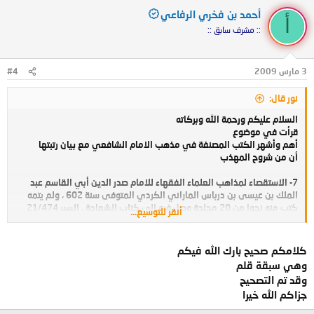
أحمد بن فخري الرفاعي
أ
:: مشرف سابق ::
3 مارس 2009
#4
نور قال:
السلام عليكم ورحمة الله وبركاته
قرأت في موضوع
أهم وأشهر الكتب المصنفة في مذهب الامام الشافعي مع بيان رتبتها
أن من شروح المهذب
7- الاستقصاء لمذاهب العلماء الفقهاء للامام صدر الدين أبي القاسم عبد
الملك بن عيسى بن درباس الماراني الكردي المتوفى سنة 602 ، ولم يتمه
كتب منه نحوا من 20 مجلدة وصل فيه الى كتاب الشهادة . السير 21/474
أنقر للتوسيع...
ولكن رجعت إلى كتاب طبقات الشافعية الكبرى وكتاب كشف الظنون
كلامكم صحيح بارك الله فيكم
وكتاب هدية العارفين
وهي سبقة قلم
فوجدت أن صاحب الأستقصاء هو:
وقد تم التصحيح
عثمان بن عيسى بن درباس القاضي ضياء الدين أبو عمرو الهدباني الماراني
جزاكم الله خيرا
ثم المصري
صاحب الاستقصاء في شرح المهذب وشرح اللمع في أصول الفقه وغيرهما