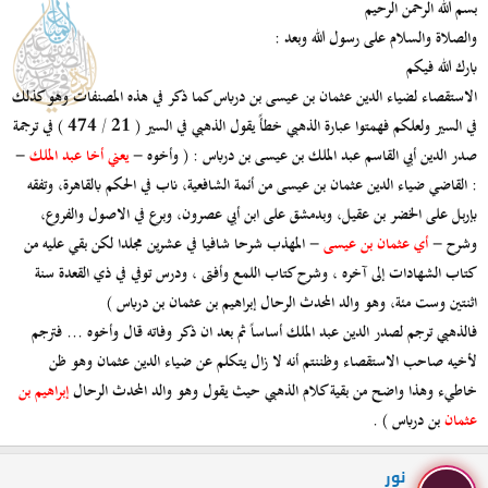
بسم الله الرحمن الرحيم
والصلاة والسلام على رسول الله وبعد :
بارك الله فيكم
الاستقصاء لضياء الدين عثمان بن عيسى بن درباس كما ذكر في هذه المصنفات وهو كذلك
في السير ولعلكم فهمتوا عبارة الذهبي خطأً يقول الذهبي في السير ( 21 / 474 ) في ترجمة
صدر الدين أبي القاسم عبد الملك بن عيسى بن درباس : ( وأخوه -
يعني أخا عبد الملك
-
: القاضي ضياء الدين عثمان بن عيسى من أئمة الشافعية، ناب في الحكم بالقاهرة، وتفقه
بإربل على الخضر بن عقيل، وبدمشق على ابن أبي عصرون، وبرع في الاصول والفروع،
وشرح -
أي عثمان بن عيسى
- المهذب شرحا شافيا في عشرين مجلدا لكن بقي عليه من
كتاب الشهادات إلى آخره ، وشرح كتاب اللمع وأفتى ، ودرس توفي في ذي القعدة سنة
اثنتين وست مئة، وهو والد المحدث الرحال إبراهيم بن عثمان بن درباس )
فالذهبي ترجم لصدر الدين عبد الملك أساساً ثم بعد ان ذكر وفاته قال وأخوه ... فترجم
لأخيه صاحب الاستقصاء وظننتم أنه لا زال يتكلم عن ضياء الدين عثمان وهو ظن
خاطيء وهذا واضح من بقية كلام الذهبي حيث يقول وهو والد المحدث الرحال
إبراهيم بن
عثمان
بن درباس ) .
نور