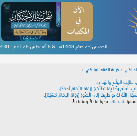
الخميس 23 صفر 1448هـ & 6 أغسطس 2026م
59:30
لمالكي
خزانة الفقه المالكي
دَابِ طَالِبِ العِلْمِ وَالهُدَى،
طَالِبِ الْعِلْمِ رِضًا بِمَا يَطْلُبُ) [رَوَاهُ الإَمَامُ أَحْمَدُ]،
هَّلَ اللَّهُ لَهُ بِهِ طَرِيقًا إِلَى الْجَنَّةِ) [رَوَاهُ الإِمَامُ مُسْلِمٌ]،
 فيسرنا
تسجيلك
عضواً فاعلاً ومتفاعلاً،