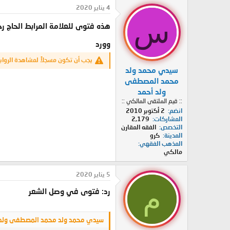
د
ر
4 يناير 2020
ئ
ي
س
ا
خ
هذه فتوى للعلامة المرابط الحاج 
ل
ا
م
وورد
ل
و
ب
يجب أن تكون مسجلاً لمشاهدة الرواب
ض
د
سيدي محمد ولد
و
ء
ع
محمد المصطفى
ولد أحمد
:: قيم الملتقى المالكي ::
انضم
2 أكتوبر 2010
المشاركات
2,179
التخصص
الفقه المقارن
المدينة
كرو
المذهب الفقهي
مالكي
5 يناير 2020
م
رد: فتوى في وصل الشعر
سيدي محمد ولد محمد المصطفى ولد 