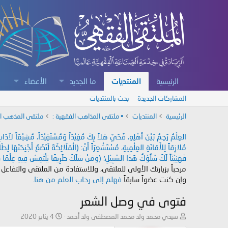
الرئيسية
المنتديات
ما الجديد
الأعضاء
المشاركات الجديدة
بحث بالمنتديات
الرئيسية
المنتديات
• ملتقى المذاهب الفقهية :
ملتقى المذهب ا
العِلْمُ رَحِمٌ بَيْنَ أَهْلِهِ، فَحَيَّ هَلاً بِكَ مُفِيْدَاً وَمُسْتَفِيْدَاً، مُشِيْعَاً لآ
مُلازِمَاً لِلأَمَانَةِ العِلْمِيةِ، مُسْتَشْعِرَاً أَنَّ: (الْمَلَائِكَةَ لَتَضَعُ أَجْنِحَتَهَا لِ
فَهَنِيْئَاً لَكَ سُلُوْكُ هَذَا السَّبِيْلِ؛ (وَمَنْ سَلَكَ طَرِيقًا يَلْتَمِسُ فِيهِ عِلْمًا سَ
مرحباً بزيارتك الأولى للملتقى، وللاستفادة من الملتقى والتفاعل
وإن كنت عضواً سابقاً
فهلم إلى رحاب العلم من هنا.
فتوى في وصل الشعر
ب
ت
سيدي محمد ولد محمد المصطفى ولد أحمد
4 يناير 2020
ا
ا