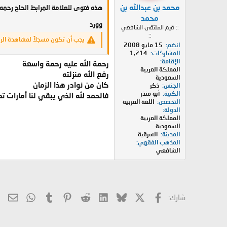
محمد بن عبدالله بن
هذه فتوى للعلامة المرابط الحاج رحم
محمد
وورد
:: قيم الملتقى الشافعي
::
يجب أن تكون مسجلاً لمشاهدة الر
انضم
15 مايو 2008
المشاركات
1,214
الإقامة
رحمة الله عليه رحمة واسعة
المملكة العربية
رفع الله منزلته
السعودية
كان من نوادر هذا الزمان
الجنس
ذكر
الكنية
أبو منذر
فالحمد لله الذي يبقي لنا أمارات ت
التخصص
اللغة العربية
الدولة
المملكة العربية
السعودية
المدينة
الشرقية
المذهب الفقهي
الشافعي
X
فيسبوك
Bluesky
LinkedIn
Reddit
Pinterest
Tumblr
hatsApp
الب
شارك: