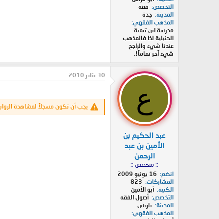
التخصص
فقه
المدينة
جدة
المذهب الفقهي
مدرسة ابن تيمية
الحنبلية لذا فالمذهب
عندنا شيء والراجح
شيء آخر تماماً!.
30 يناير 2010
ع
يجب أن تكون مسجلاً لمشاهدة الرواب
عبد الحكيم بن
الأمين بن عبد
الرحمن
:: متخصص ::
انضم
16 يونيو 2009
المشاركات
823
الكنية
أبو الأمين
التخصص
أصول الفقه
المدينة
باريس
المذهب الفقهي