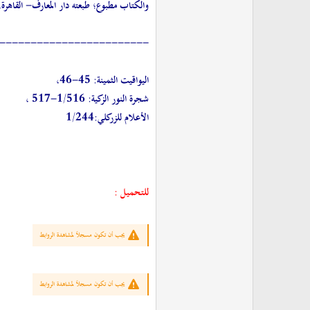
والكتاب مطبوع؛ طبعته دار المعارف- القاهرة، طبعة 1986م، بتخريج وفهرسة د. مصطفى كمال وصفي، وبهامشه حاشية العلامة الشيخ أحمد بن م
------------------------
اليواقيت الثمينة: 45-46،
شجرة النور الزكية: 1/516-517 ،
الأعلام للزركلي:1/244
للتحميل :
يجب أن تكون مسجلاً لمشاهدة الروابط
يجب أن تكون مسجلاً لمشاهدة الروابط