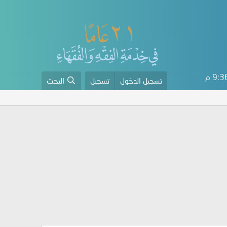
9: م
تسجيل الدخول
تسجيل
البحث