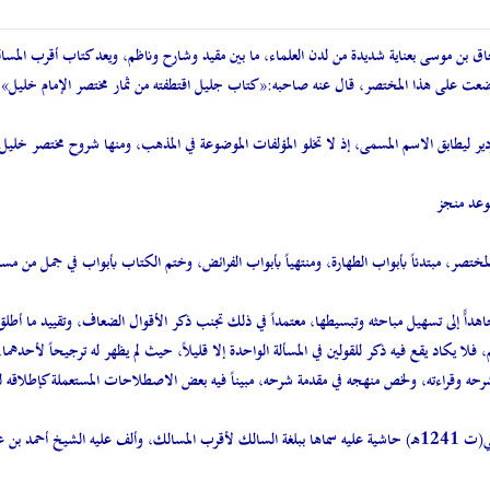
بن موسى بعناية شديدة من لدن العلماء، ما بين مقيد وشارح وناظم، ويعد كتاب أقرب المسالك
 وضعت على هذا المختصر، قال عنه صاحبه:«كتاب جليل اقتطفته من ثمار مختصر الإمام خليل».
ير ليطابق الاسم المسمى، إذ لا تخلو المؤلفات الموضوعة في المذهب، ومنها شروح مختصر خليل من
وعد منجز
تصر، مبتدئاً بأبواب الطهارة، ومنتهياً بأبواب الفرائض، وختم الكتاب بأبواب في جمل من مسائل
ًً إلى تسهيل مباحثه وتبسيطها، معتمداً في ذلك تجنب ذكر الأقوال الضعاف، وتقييد ما أطلق
لا يكاد يقع فيه ذكر للقولين في المسألة الواحدة إلا قليلاً، حيث لم يظهر له ترجيحاً لأحدهم
رحه وقراءته، ولخص منهجه في مقدمة شرحه، مبيناً فيه بعض الاصطلاحات المستعملة كإطلاقه