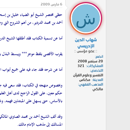
د
ر
6 مارس 2009
ئ
ي
ش
حظي مختصر الشيخ أبو الضياء خليل بن إسحاق 
ا
خ
ل
ا
أحمد بن محمد الدردير، من أهم الشروح التي
م
ل
و
ب
ض
د
أما عن تسمية الكتاب فقد أطلقها الشيخ الدرد
شهاب الدين
و
ء
ع
الإدريسي
:: عضو مؤسس ::
يقرب الأقصى بلفظ موجز*** ويبسط البذل ب
انضم
20 سبتمبر 2008
المشاركات
321
أما عن شرحه فقد جاء فيه على جميع أبواب المخ
التخصص
التفسير وعلوم القرآن
المدينة
مكناس
وبخصوص منهجه في الكتاب؛ فقد سعى فيه جاهدا
المذهب الفقهي
مالكي
حكم معين، على القول الراجح لدى أهل العلم، ف
بالأساس، حتى يسهل على المبتدئين فهمه، وش
المسالك إلى مذهب الإمام مالك.