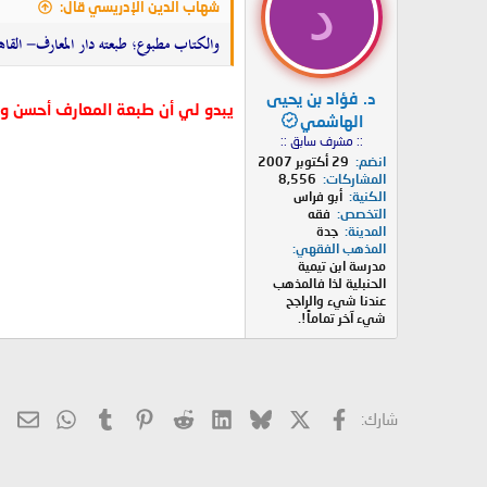
د
شهاب الدين الإدريسي قال:
والكتاب مطبوع؛ طبعته دار المعارف- القاهرة، طبعة 1986م، بتخريج وفهرسة د. مصطفى كمال وصفي، وبهامشه حاشية العلامة الشيخ أح
د. فؤاد بن يحيى
يبدو لي أن طبعة المعارف أحسن وأ
الهاشمي
:: مشرف سابق ::
انضم
29 أكتوبر 2007
المشاركات
8,556
الكنية
أبو فراس
التخصص
فقه
المدينة
جدة
المذهب الفقهي
مدرسة ابن تيمية
الحنبلية لذا فالمذهب
عندنا شيء والراجح
شيء آخر تماماً!.
X
فيسبوك
Bluesky
LinkedIn
Reddit
Pinterest
Tumblr
hatsApp
الب
شارك: