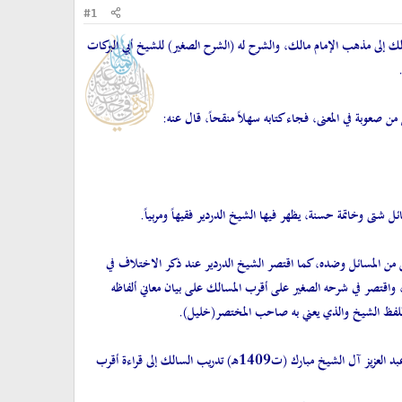
#1
 إلى مذهب الإمام مالك، والشرح له (الشرح الصغير) للشيخ أبي البركات
 صعوبة في المعنى، فجاء كتابه سهلاً منقحاً، قال عنه:
 شتى وخاتمة حسنة، يظهر فيها الشيخ الدردير فقيهاً ومربياً.
 من المسائل وضده، كما اقتصر الشيخ الدردير عند ذكر الاختلاف في
ا، واقتصر في شرحه الصغير على أقرب المسالك على بيان معاني ألفاظه
 للفظ الشيخ والذي يعني به صاحب المختصر(خليل).
وقد ألف الشيخ أحمد بن محمد الصاوي المالكي(ت 1241هـ) حاشية عليه سماها ببلغة السالك لأقرب المسالك، وألف عليه الشيخ أحمد بن عبد العزيز آل الشيخ مبارك (ت1409هـ) تدريب السالك إلى قراءة أقرب