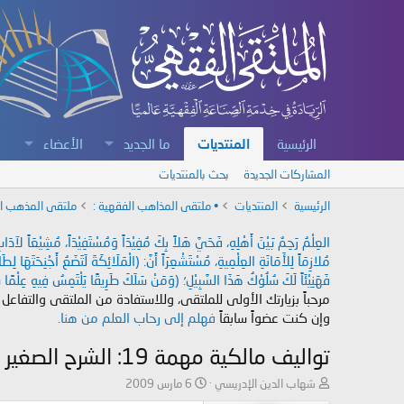
الرئيسية
المنتديات
ما الجديد
الأعضاء
المشاركات الجديدة
بحث بالمنتديات
الرئيسية
المنتديات
• ملتقى المذاهب الفقهية :
ملتقى المذهب ا
العِلْمُ رَحِمٌ بَيْنَ أَهْلِهِ، فَحَيَّ هَلاً بِكَ مُفِيْدَاً وَمُسْتَفِيْدَاً، مُشِيْعَاً لآ
مُلازِمَاً لِلأَمَانَةِ العِلْمِيةِ، مُسْتَشْعِرَاً أَنَّ: (الْمَلَائِكَةَ لَتَضَعُ أَجْنِحَتَهَا لِ
فَهَنِيْئَاً لَكَ سُلُوْكُ هَذَا السَّبِيْلِ؛ (وَمَنْ سَلَكَ طَرِيقًا يَلْتَمِسُ فِيهِ عِلْمًا سَ
مرحباً بزيارتك الأولى للملتقى، وللاستفادة من الملتقى والتفاعل
وإن كنت عضواً سابقاً
فهلم إلى رحاب العلم من هنا.
تواليف مالكية مهمة 19: الشرح الصغير على أقرب المسالك إلى مذهب الإمام مالك
ب
ت
شهاب الدين الإدريسي
6 مارس 2009
ا
ا