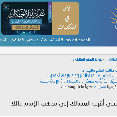
الجمعة 24 صفر 1448هـ & 7 أغسطس 2026م
36:41
لمالكي
خزانة الفقه المالكي
دَابِ طَالِبِ العِلْمِ وَالهُدَى،
طَالِبِ الْعِلْمِ رِضًا بِمَا يَطْلُبُ) [رَوَاهُ الإَمَامُ أَحْمَدُ]،
هَّلَ اللَّهُ لَهُ بِهِ طَرِيقًا إِلَى الْجَنَّةِ) [رَوَاهُ الإِمَامُ مُسْلِمٌ]،
 فيسرنا
تسجيلك
عضواً فاعلاً ومتفاعلاً،