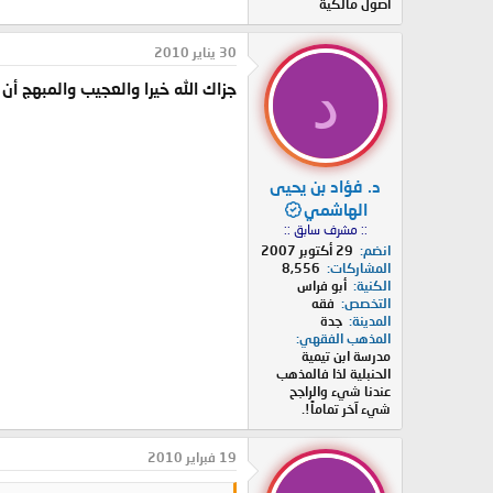
أصول مالكية
30 يناير 2010
د
جزاك الله خيرا والعجيب والمبهج أن
د. فؤاد بن يحيى
الهاشمي
:: مشرف سابق ::
انضم
29 أكتوبر 2007
المشاركات
8,556
الكنية
أبو فراس
التخصص
فقه
المدينة
جدة
المذهب الفقهي
مدرسة ابن تيمية
الحنبلية لذا فالمذهب
عندنا شيء والراجح
شيء آخر تماماً!.
19 فبراير 2010