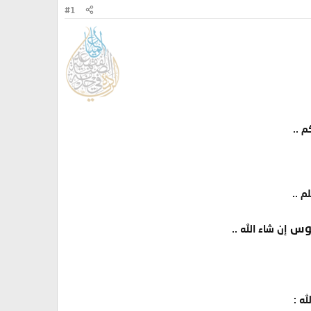
#1
 ..
م ..
يوس
إن شاء الله ..
له :