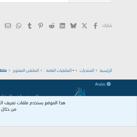
X
فيسبوك
Bluesky
LinkedIn
Reddit
Pinterest
Tumblr
hatsApp
الب
شارك:
الرئيسية
المنتديات
• الملتقيات العامة :
الملتقى المفتوح
ملتق
Arabic
جميع الموضوعات والمشاركات
هذا الموقع يستخدم ملفات تعريف ال
وكل عضو نكل 
من خلال ا
جميع الحقوق م