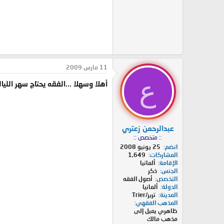
11 مارس 2009
ع
أهلا وسهلا ...الفقه يحتاج سهر الليا
عبدالرحمن زعتري
:: متخصص ::
انضم
25 يونيو 2008
المشاركات
1,649
الإقامة
ألمانيا
الجنس
ذكر
التخصص
أصول الفقه
الدولة
ألمانيا
المدينة
ترير/Trier
المذهب الفقهي
ظاهري يميل إلى
مذهب مالك