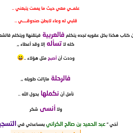
علمــي معي حيث ما يممت يتبعني ..
قلبي له وعاء لابطن صندوقـــــي ..
فالعربية
 كتاب هكذا بكل عفويه تجده يتكلم
فيتقنهاا ويتكلم فالشع
تسأله
كله لا
إلا وقد أعطاء ,,
وددت أن
أصبح
مثل هؤلاء ..
فالرحلة
مازالت طويله ,,
نكملها
نأمل أن
بحول الله ..
أنسى
ولا
شكر
التسج
عبد الحميد بن صالح الكراني
أخي "
بمساعدتي في