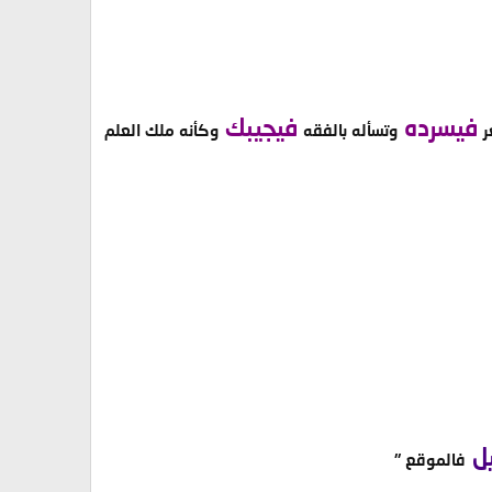
فيسرده
فيجيبك
ر
وتسأله بالفقه
وكأنه ملك العلم
يل
فالموقع "