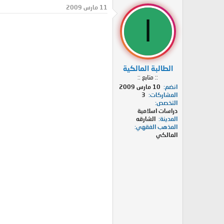
د
ر
11 مارس 2009
ئ
ي
ا
ا
خ
ل
ا
م
ل
و
ب
ض
د
الطالبة المالكية
و
ء
:: متابع ::
ع
انضم
10 مارس 2009
المشاركات
3
التخصص
دراسات اسلامية
المدينة
الشارقه
المذهب الفقهي
المالكي