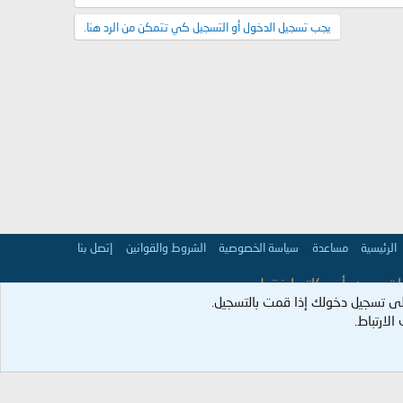
يجب تسجيل الدخول أو التسجيل كي تتمكن من الرد هنا.
الرئيسية
مساعدة
سياسة الخصوصية
الشروط والقوانين
إتصل بنا
 تعبر عن رأي كاتبها فقط.
ى تسجيل دخولك إذا قمت بالتسجيل.
عمران:98].
لارتباط.