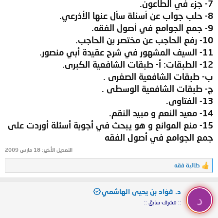
7- جزء في الطاعون.
8- حلب جواب عن أسئلة سأل عنها الأذرعي.
9- جمع الجوامع في أصول الفقه.
10- رفع الحاجب عن مختصر بن الحاجب.
11- السيف المشهور في شرح عقيدة أبي منصور.
12- الطبقات: أ- طبقات الشافعية الكبرى.
ب- طبقات الشافعية الصغرى .
ج- طبقات الشافعية الوسطى .
13- الفتاوى.
14- معيد النعم و مبيد النقم.
15- منع الموانع و هو يبحث في أجوبة أسئلة أوردت على
جمع الجوامع في أصول الفقه
التعديل الأخير:
18 مارس 2009
طالبة فقه
ا
ل
ت
د. فؤاد بن يحيى الهاشمي
ف
د
ا
:: مشرف سابق ::
ع
ل