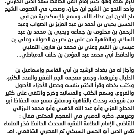
لازم بعده وهو كبير إمام الفن الحافظ سعد الدين الحارثي،
وأخذ النحو عن الشيخ ابن حيان، وصحب في التصوف الشيخ
تاج الدين ابن عطاء الله، وسمع بالإسكندرية من أبي
الحسين يحيى بن أحمد بن عبد العزيز بن الصواب وعبد
الرحمن بن مخلوف بن جماعة ويحيى بن محمد بن عبد
السلام، وبالقاهرة من علي بن نصر بن الصواف وعلي بن
عيسى بن القيم وعلي بن محمد بن هارون الثعلبي
والحافظ أبي محمد عبد المؤمن بن خلف الدمياطي...
وأجاز له من بغداد الرشيد بن أبي القاسم وإسماعيل بن
الطبال وغيرهما، وجمع معجمه الجم الغفير والعدد الكثير،
وكتب بخطه وقرأ الكثير بنفسه وحصل الأجزاء الأصول
والفروع، وسمع الكتب والمسانيد وخرج وانتقى على كثير
من شيوخه، وحدث بالقاهرة ودمشق سمع منه الحفاظ أبو
الحجاج المزي وأبو عبد الله الذهبي وأبو محمد البرزالي
وغيرهم. ذكره الذهبي في المعجم المختص فقال :
القاضي الإمام العلامة الفقيه المحدث الحافظ فخر العلماء
تقي الدين أبو الحسن السبكي ثم المصري الشافعي. اهـ