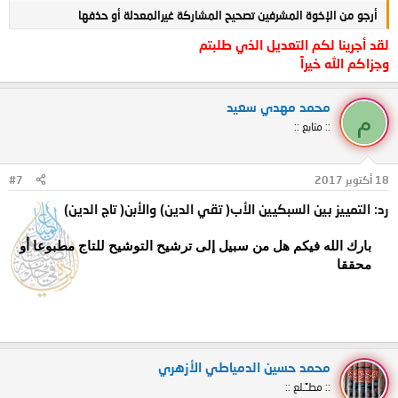
ابن حجر اثنان
:
أرجو من الإخوة المشرفين تصحيح المشاركة غيرالمعدلة أو حذفها
العسقلاني
لقد أجرينا لكم التعديل الذي طلبتم
والمكي
وجزاكم الله خيراً
الهيثمي اثنان
:
الهيثمي صاحب مجمع الزوائد
محمد مهدي سعيد
والمكي وهو الهيتمي بالتاء المثناة
م
:: متابع ::
المباركفوري اثنان :
المباركفوري صاحب تحفة الأحوذي
والمباركفوري صاحب الرحيق المختوم
18 أكتوبر 2017
#7
إلخ
رد: التمييز بين السبكيين الأب( تقي الدين) والأبن( تاج الدين)
هذا في المشهورين أما الحصر فغير ممكن والله أعلم
بارك الله فيكم هل من سبيل إلى ترشيح التوشيح للتاج مطبوعا أو
محققا​
محمد حسين الدمياطي الأزهري
:: مطـًـلع ::