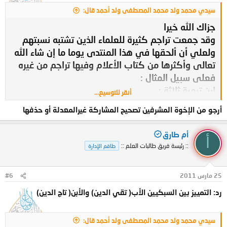
سيدي محمد ولد محمد المصطفى ولد أحمد قال:
جزاك الله خيرا
وقد جمعت تراجم كثيرة للعلماء الذين تشتبه نسبتهم
ولعلي أن ألحقها في هذا المنتدى يوما ما إن شاء الله
تعالى وأكثرها من كتاب الأعلام وفيها تراجم من غيره
فعلى سبيل المثال :
ابن تيمية ثلاثة :
أنقر للتوسيع...
فخر الدين
أرجو من الإخوة المشرفين تصحيح المشاركة غيرالمعدلة أو حذفها
مجد الدين
تقي الدين
أم طارق
أ
ابن الجوزي ثلاثة :
:: رئيسة فريق طالبات العلم ::
طاقم الإدارة
أبو الفرج المشهور
ابنه محي الدين
25 مارس 2011
#6
سبطه المؤرخ
ابن قيم الجوزية اثنان :
رد: التمييز بين السبكيين الأب( تقي الدين) والأبن( تاج الدين)
شمس الدين المشهور
ابنه
سيدي محمد ولد محمد المصطفى ولد أحمد قال: