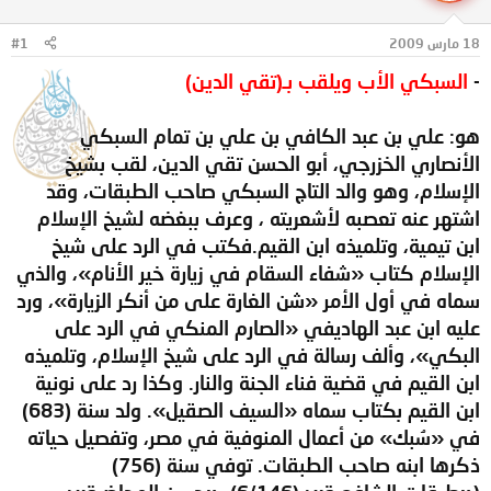
ل
ا
م
ل
18 مارس 2009
#1
و
ب
ض
د
-
السبكي الأب ويلقب بـ(تقي الدين)
و
ء
ع
هو: علي بن عبد الكافي بن علي بن تمام السبكي
الأنصاري الخزرجي، أبو الحسن تقي الدين، لقب بشيخ
الإسلام، وهو والد التاج السبكي صاحب الطبقات، وقد
اشتهر عنه تعصبه لأشعريته ، وعرف ببغضه لشيخ الإسلام
ابن تيمية، وتلميذه ابن القيم.فكتب في الرد على شيخ
الإسلام كتاب «شفاء السقام في زيارة خير الأنام»، والذي
سماه في أول الأمر «شن الغارة على من أنكر الزيارة»، ورد
عليه ابن عبد الهاديفي «الصارم المنكي في الرد على
البكي»، وألف رسالة في الرد على شيخ الإسلام، وتلميذه
ابن القيم في قضية فناء الجنة والنار. وكذا رد على نونية
ابن القيم بكتاب سماه «السيف الصقيل». ولد سنة (683)
في «سُبك» من أعمال المنوفية في مصر، وتفصيل حياته
ذكرها ابنه صاحب الطبقات. توفي سنة (756)