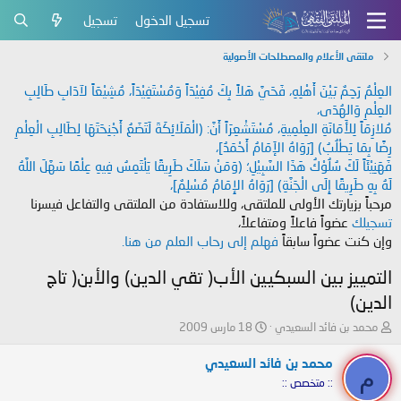
تسجيل الدخول
تسجيل
ملتقى الأعلام والمصطلحات الأصولية
العِلْمُ رَحِمٌ بَيْنَ أَهْلِهِ، فَحَيَّ هَلاً بِكَ مُفِيْدَاً وَمُسْتَفِيْدَاً، مُشِيْعَاً لآدَابِ طَالِبِ
العِلْمِ وَالهُدَى،
مُلازِمَاً لِلأَمَانَةِ العِلْمِيةِ، مُسْتَشْعِرَاً أَنَّ: (الْمَلَائِكَةَ لَتَضَعُ أَجْنِحَتَهَا لِطَالِبِ الْعِلْمِ
رِضًا بِمَا يَطْلُبُ) [رَوَاهُ الإَمَامُ أَحْمَدُ]،
فَهَنِيْئَاً لَكَ سُلُوْكُ هَذَا السَّبِيْلِ؛ (وَمَنْ سَلَكَ طَرِيقًا يَلْتَمِسُ فِيهِ عِلْمًا سَهَّلَ اللَّهُ
لَهُ بِهِ طَرِيقًا إِلَى الْجَنَّةِ) [رَوَاهُ الإِمَامُ مُسْلِمٌ]،
مرحباً بزيارتك الأولى للملتقى، وللاستفادة من الملتقى والتفاعل فيسرنا
تسجيلك
عضواً فاعلاً ومتفاعلاً،
وإن كنت عضواً سابقاً
فهلم إلى رحاب العلم من هنا.
التمييز بين السبكيين الأب( تقي الدين) والأبن( تاج
الدين)
ب
ت
محمد بن فائد السعيدي
18 مارس 2009
ا
ا
د
ر
محمد بن فائد السعيدي
م
ئ
ي
:: متخصص ::
ا
خ