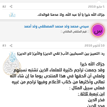
ا
ت
5 مايو 2010
#2
:
جزاك الله خيرا يا أبا عبد الله، ولا عدمنا فوائدك.
سيدي محمد ولد محمد المصطفى ولد أحمد
س
:: قيم الملتقى المالكي ::
10 أكتوبر 2010
#3
رد: التمييز بين السبكيين الأب( تقي الدين) والأبن( تاج الدين)
جزاك الله خيرا
وقد جمعت تراجم كثيرة للعلماء الذين تشتبه نسبتهم
ولعلي أن ألحقها في هذا المنتدى يوما ما إن شاء الله
تعالى وأكثرها من كتاب الأعلام وفيها تراجم من غيره
فعلى سبيل المثال :
ابن تيمية ثلاثة :
فخر الدين
مجد الدين