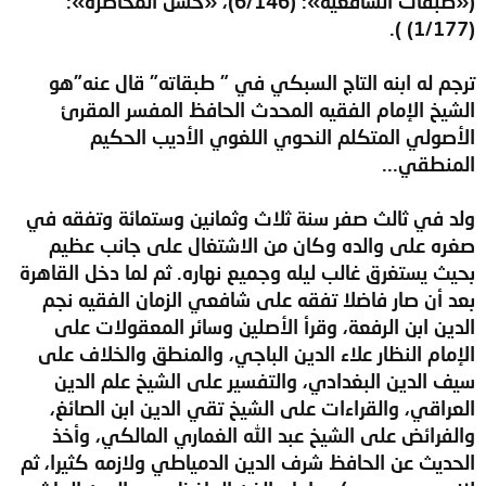
(«طبقات الشافعية»: (6/146)، «حسن المحاضرة»:
(1/177) ).
ترجم له ابنه التاج السبكي في " طبقاته" قال عنه"هو
الشيخ الإمام الفقيه المحدث الحافظ المفسر المقرئ
الأصولي المتكلم النحوي اللغوي الأديب الحكيم
المنطقي...
ولد في ثالث صفر سنة ثلاث وثمانين وستمائة وتفقه في
صغره على والده وكان من الاشتغال على جانب عظيم
بحيث يستغرق غالب ليله وجميع نهاره. ثم لما دخل القاهرة
بعد أن صار فاضلا تفقه على شافعي الزمان الفقيه نجم
الدين ابن الرفعة، وقرأ الأصلين وسائر المعقولات على
الإمام النظار علاء الدين الباجي، والمنطق والخلاف على
سيف الدين البغدادي، والتفسير على الشيخ علم الدين
العراقي، والقراءات على الشيخ تقي الدين ابن الصائغ،
والفرائض على الشيخ عبد الله الغماري المالكي، وأخذ
الحديث عن الحافظ شرف الدين الدمياطي ولازمه كثيرا، ثم