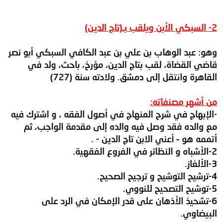
2- السبكي الأبن ويلقب بـ(تاج الدين)
وهو: عبد الوهاب بن علي بن عبد الكافي السبكي أبو نصر
قاضي القضاة، لقب بتاج الدين، مؤرخ، باحث، ولد في
القاهرة وانتقل إلى دمشق. ولادته سنة (727)
من أشهر مصنفاته:
-الإبهاج في شرح المنهاج في أصول الفقه ، و اشترك فيه
مع والده فقد وصل فيه والده إلى مقدمة الواجب، ثم
أتممه هو – أعني الابن تاج الدين - .
2-الأشباه و النظائر في الفروع الفقهية.
3-الألغاز.
4-ترشيح التوشيح و ترجيح الصحيح.
5-توشيح التصحيح للنووي.
6-تشحيذ الأذهان على قدر الإمكان في الرد على
البيضاوي.