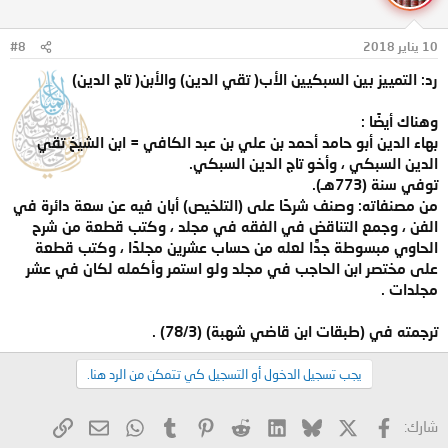
10 يناير 2018
#8
رد: التمييز بين السبكيين الأب( تقي الدين) والأبن( تاج الدين)
وهناك أيضًا :
بهاء الدين أبو حامد أحمد بن علي بن عبد الكافي = ابن الشيخ تقي
الدين السبكي ، وأخو تاج الدين السبكي.
توفي سنة (773هـ).
من مصنفاته: وصنف شرحًا على (التلخيص) أبان فيه عن سعة دائرة في
الفن ، وجمع التناقض في الفقه في مجلد ، وكتب قطعة من شرح
الحاوي مبسوطة جدًّا لعله من حساب عشرين مجلدًا ، وكتب قطعة
على مختصر ابن الحاجب في مجلد ولو استمر وأكمله لكان في عشر
مجلدات .
ترجمته في (طبقات ابن قاضي شهبة) (78/3) .
يجب تسجيل الدخول أو التسجيل كي تتمكن من الرد هنا.
X
فيسبوك
Bluesky
LinkedIn
Reddit
Pinterest
Tumblr
WhatsApp
الرابط
البريد الإلكتروني
شارك: