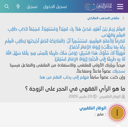
تسجيل الدخول
تسجيل
ملتقى المذهب المالكي
العِلْمُ رَحِمٌ بَيْنَ أَهْلِهِ، فَحَيَّ هَلاً بِكَ مُفِيْدَاً وَمُسْتَفِيْدَاً، مُشِيْعَاً لآدَابِ طَالِبِ
العِلْمِ وَالهُدَى،
مُلازِمَاً لِلأَمَانَةِ العِلْمِيةِ، مُسْتَشْعِرَاً أَنَّ: (الْمَلَائِكَةَ لَتَضَعُ أَجْنِحَتَهَا لِطَالِبِ الْعِلْمِ
رِضًا بِمَا يَطْلُبُ) [رَوَاهُ الإَمَامُ أَحْمَدُ]،
فَهَنِيْئَاً لَكَ سُلُوْكُ هَذَا السَّبِيْلِ؛ (وَمَنْ سَلَكَ طَرِيقًا يَلْتَمِسُ فِيهِ عِلْمًا سَهَّلَ اللَّهُ
لَهُ بِهِ طَرِيقًا إِلَى الْجَنَّةِ) [رَوَاهُ الإِمَامُ مُسْلِمٌ]،
مرحباً بزيارتك الأولى للملتقى، وللاستفادة من الملتقى والتفاعل فيسرنا
تسجيلك
عضواً فاعلاً ومتفاعلاً،
وإن كنت عضواً سابقاً
فهلم إلى رحاب العلم من هنا.
ما هو الرأي الفقهي في الحجر على الزوجة ؟
ب
ت
الوقار الظفيري
20 مارس 2009
ا
ا
د
ر
الوقار الظفيري
ا
ئ
ي
:: متابع ::
ا
خ
ل
ا
م
ل