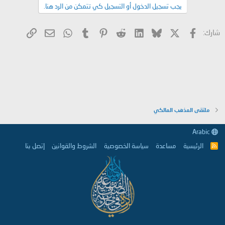
يجب تسجيل الدخول أو التسجيل كي تتمكن من الرد هنا.
X
فيسبوك
Bluesky
LinkedIn
Reddit
Pinterest
Tumblr
WhatsApp
الرابط
البريد الإلكتروني
شارك:
ملتقى المذهب المالكي
Arabic
الرئيسية
مساعدة
سياسة الخصوصية
الشروط والقوانين
إتصل بنا
R
S
S