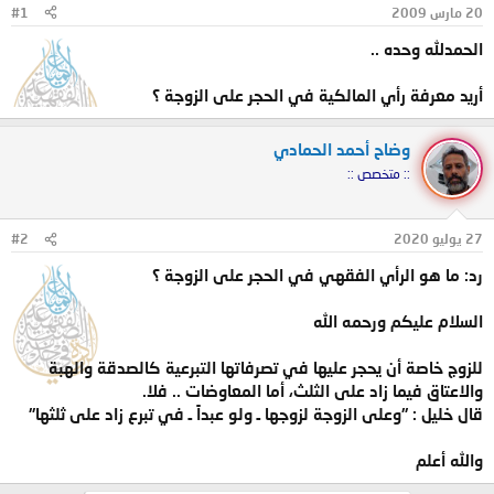
20 مارس 2009
#1
و
ب
ض
د
الحمدلله وحده ..
و
ء
ع
أريد معرفة رأي المالكية في الحجر على الزوجة ؟
وضاح أحمد الحمادي
:: متخصص ::
27 يوليو 2020
#2
رد: ما هو الرأي الفقهي في الحجر على الزوجة ؟
السلام عليكم ورحمه الله
للزوج خاصة أن يحجر عليها في تصرفاتها التبرعية كالصدقة والهبة
والاعتاق فيما زاد على الثلث، أما المعاوضات .. فلا.
قال خليل : "وعلى الزوجة لزوجها ـ ولو عبداً ـ في تبرع زاد على ثلثها"
والله أعلم