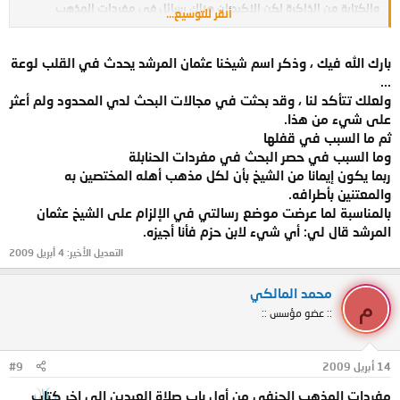
والكتابة من الذاكرة لكن الاكيد ان هناك رسائل في مفردات المذهب
أنقر للتوسيع...
الحنفي
بارك الله فيك ، وذكر اسم شيخنا عثمان المرشد يحدث في القلب لوعة
...
ولعلك تتأكد لنا ، وقد بحثت في مجالات البحث لدي المحدود ولم أعثر
على شيء من هذا.
ثم ما السبب في قفلها
وما السبب في حصر البحث في مفردات الحنابلة
ربما يكون إيمانا من الشيخ بأن لكل مذهب أهله المختصين به
والمعتنين بأطرافه.
بالمناسبة لما عرضت موضع رسالتي في الإلزام على الشيخ عثمان
المرشد قال لي: أي شيء لابن حزم فأنا أجيزه.
التعديل الأخير:
4 أبريل 2009
محمد المالكي
م
:: عضو مؤسس ::
14 أبريل 2009
#9
مفردات المذهب الحنفي من أول باب صلاة العيدين إلى اخر كتاب