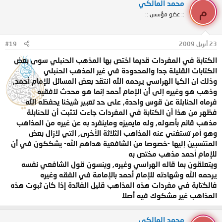
محمد المالكي
م
:: عضو مؤسس ::
23 أبريل 2009
#19
الكتابة في المفردات قديما اختص بها المذهب الحنبلي سوى بعض
الكتابات القليلة جدا والمحدودة في غير المذهب الحنبلي
وذلك ان الكيا الهراسي يرحمه الله انتقد بعض المسائل للإمام أحمد,
وذهب هو وغيره إلى أن الإمام أحمد إنما هو محدث لافقيه
فرماه الحنابلة عن قوس واحدة, على حد تعبير شيخنا يحفظه الله
فظهر من هذا أن الكتابة في المفردات جاءت لتثبت أن للحنابلة
مذهب قائم بأصوله, وله مايميزه وماينفرد به عن غيره من المذاهب
وهو أمر تستغني عنه المذاهب الثلاثة الأخرى, التي لازال بعض
المنتسبين إليها -خصوصا من الشافعية هداهم الله- يشككون في أن
للإمام أحمد مذهب مختص به
ويتعلقون بما قاله الهراسي وغيره, وينسون قول الشافعي نفسه
يرحمه الله وشهادته للإمام أحمد بالإمامة في الفقه وغيره
فالكتابة في مفردات هذه المذاهب قليل الفائدة إذا كان ثبوت هذه
المذاهب غير مشكوك فيه أصلا
محمد المالكي