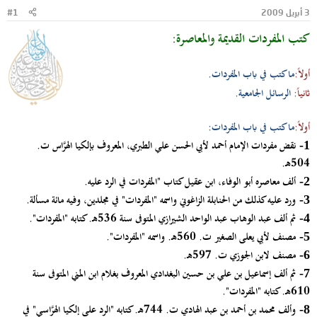
و
ب
3 أبريل 2009
#1
ض
د
كتب المفردات القديمة والمعاصرة:
و
ء
ع
أولاً:
ما كتب في باب المفردات.
ثانياً:
الرسائل الجامعية.
أولاً:
ما كتب في باب المفردات:
نقض مفردات الإمام أحمد لأبي الحسن علي الطبري، المعروف بإلكيا الهرَّاس ت.
1-
504هـ.
ألف معاصره أبو الوفاء، ابن عقيل كتاب "المفردات في الرد عليه.
2-
ورد عليه كذلك من الحنابلة الزاغوني واسمه "المفردات" في مجلدين، وفيه مائة مسألة.
3-
ثم ألف عبد الوهاب عبد الواحد الشيرازي المتوفى سنة 536هـ. كتابه "المفردات".
4-
مصنف لأبي يعلى الصغير ت. 560هـ. واسمه "المفردات".
5-
مصنف لابن الجوزي ت. 597هـ.
6-
ثم ألف إسماعيل بن علي بن حسين البغدادي المعروف بغلام ابن المني المتوفى سنة
7-
610هـ. كتابه "المفردات".
وألف محمد بن أحمد بن عبد الهادي ت. 744هـ. كتابه "الرد على إلكيا الهرَّاسي" في
8-