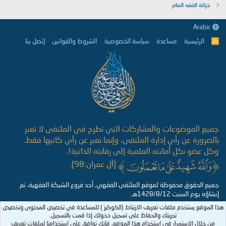
خزانة الفقه العام
Arabic
الرئيسية
مساعدة
سياسة الخصوصية
الشروط والقوانين
إتصل بنا
R
S
S
جميع الموضوعات والمشاركات التي تطرح في الملتقى لا تعبر
بالضرورة عن رأي إدارة الملتقى، وإنما تعبر عن رأي كاتبها فقط.
وكل عضو نكل أمانته العلمية إلى رقابته الذاتية!.
[آل عمران:98].
جميع الحقوق محفوظة لموقع الملتقى الفقهي, أحد فروع الشبكة الفقهية، تم
إنشاؤه يوم السبت 1428/8/12هـ
هذا الموقع يستخدم ملفات تعريف الارتباط (الكوكيز ) للمساعدة في تخصيص المحتوى وتخصيص
تجربتك والحفاظ على تسجيل دخولك إذا قمت بالتسجيل.
من خلال الاستمرار في استخدام هذا الموقع، فإنك توافق على استخدامنا لملفات تعريف