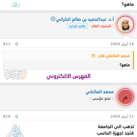
ماهو؟
أ.د. عبدالحميد بن صالح الكراني
:: المشرف العام ::
طاقم الإدارة
14 أبريل 2009
#13
محمد المالكي قال:
ماهو؟
الفهرس الالكتروني
محمد المالكي
م
:: عضو مؤسس ::
15 أبريل 2009
#14
تذهب الى الجامعة
فتجد اجهزة الحاسب