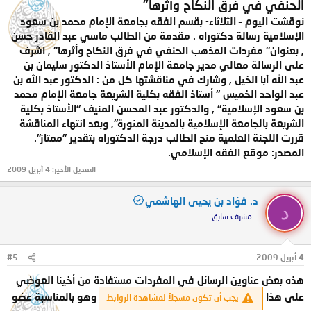
الحنفي في فرق النكاح وأثرها"
نوقشت اليوم – الثلاثاء- بقسم الفقه بجامعة الإمام محمد بن سعود
الإسلامية رسالة دكتوراه . مقدمة من الطالب ماسي عبد القادر حسن
, بعنوان" مفردات المذهب الحنفي في فرق النكاح وأثرها" , اشرف
على الرسالة معالي مدير جامعة الإمام الأستاذ الدكتور سليمان بن
عبد الله أبا الخيل , وشارك في مناقشتها كل من : الدكتور عبد الله بن
عبد الواحد الخميس " أستاذ الفقه بكلية الشريعة جامعة الإمام محمد
بن سعود الإسلامية" , والدكتور عبد المحسن المنيف "الأستاذ بكلية
الشريعة بالجامعة الإسلامية بالمدينة المنورة", وبعد انتهاء المناقشة
قررت اللجنة العلمية منح الطالب درجة الدكتوراه بتقدير "ممتاز".
المصدر: موقع الفقه الإسلامي
.
التعديل الأخير:
4 أبريل 2009
د. فؤاد بن يحيى الهاشمي
د
:: مشرف سابق ::
4 أبريل 2009
#5
هذه بعض عناوين الرسائل في المفردات مستفادة من أخينا العوضي
على هذا
وهو بالمناسبة عضو
يجب أن تكون مسجلاً لمشاهدة الروابط