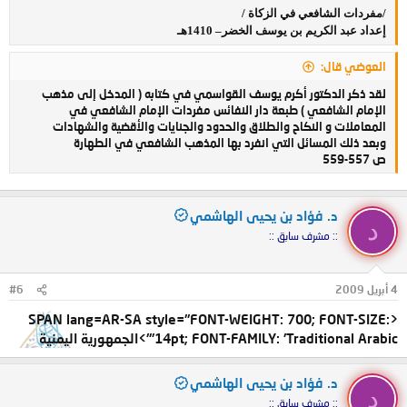
/مفردات الشافعي في الزكاة /
إعداد عبد الكريم بن يوسف الخضر
–
1410هـ
العوضي قال:
لقد ذكر الدكتور أكرم يوسف القواسمي في كتابه ( المدخل إلى مذهب
الإمام الشافعي ) طبعة دار النفائس مفردات الإمام الشافعي في
المعاملات و النكاح والطلاق والحدود والجنايات والأقضية والشهادات
وبعد ذلك المسائل التي انفرد بها المذهب الشافعي في الطهارة
ص 557-559
د. فؤاد بن يحيى الهاشمي
د
:: مشرف سابق ::
4 أبريل 2009
#6
<SPAN lang=AR-SA style="FONT-WEIGHT: 700; FONT-SIZE:
14pt; FONT-FAMILY: 'Traditional Arabic'">الجمهورية اليمنية
د. فؤاد بن يحيى الهاشمي
د
:: مشرف سابق ::