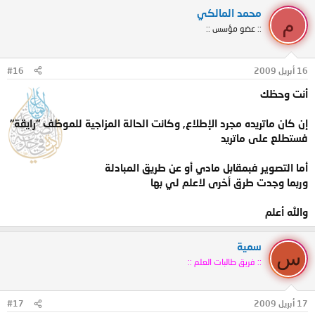
محمد المالكي
م
:: عضو مؤسس ::
16 أبريل 2009
#16
أنت وحظك
إن كان ماتريده مجرد الإطلاع, وكانت الحالة المزاجية للموظف "رايقة"
فستطلع على ماتريد
أما التصوير فبمقابل مادي أو عن طريق المبادلة
وربما وجدت طرق أخرى لاعلم لي بها
والله أعلم
سمية
س
:: فريق طالبات العلم ::
17 أبريل 2009
#17