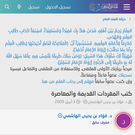
تسجيل الدخول
تسجيل
خزانة الفقه العام
العِلْمُ رَحِمٌ بَيْنَ أَهْلِهِ، فَحَيَّ هَلاً بِكَ مُفِيْدَاً وَمُسْتَفِيْدَاً، مُشِيْعَاً لآدَابِ طَالِبِ
العِلْمِ وَالهُدَى،
مُلازِمَاً لِلأَمَانَةِ العِلْمِيةِ، مُسْتَشْعِرَاً أَنَّ: (الْمَلَائِكَةَ لَتَضَعُ أَجْنِحَتَهَا لِطَالِبِ الْعِلْمِ
رِضًا بِمَا يَطْلُبُ) [رَوَاهُ الإَمَامُ أَحْمَدُ]،
فَهَنِيْئَاً لَكَ سُلُوْكُ هَذَا السَّبِيْلِ؛ (وَمَنْ سَلَكَ طَرِيقًا يَلْتَمِسُ فِيهِ عِلْمًا سَهَّلَ اللَّهُ
لَهُ بِهِ طَرِيقًا إِلَى الْجَنَّةِ) [رَوَاهُ الإِمَامُ مُسْلِمٌ]،
مرحباً بزيارتك الأولى للملتقى، وللاستفادة من الملتقى والتفاعل فيسرنا
تسجيلك
عضواً فاعلاً ومتفاعلاً،
وإن كنت عضواً سابقاً
فهلم إلى رحاب العلم من هنا.
كتب المفردات القديمة والمعاصرة
ب
ت
د. فؤاد بن يحيى الهاشمي
3 أبريل 2009
ا
ا
د
ر
د. فؤاد بن يحيى الهاشمي
ئ
ي
د
:: مشرف سابق ::
ا
خ
ل
ا
م
ل