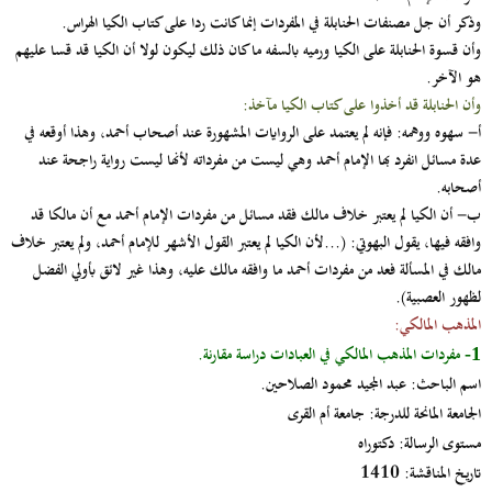
وذكر أن جل مصنفات الحنابلة في المفردات إنما كانت ردا على كتاب الكيا الهراس.
وأن قسوة الحنابلة على الكيا ورميه بالسفه ما كان ذلك ليكون لولا أن الكيا قد قسا عليهم
هو الآخر.
وأن الحنابلة قد أخذوا على كتاب الكيا مآخذ:
أ‌-
سهوه ووهمه: فإنه لم يعتمد على الروايات المشهورة عند أصحاب أحمد، وهذا أوقعه في
عدة مسائل انفرد بها الإمام أحمد وهي ليست من مفرداته لأنها ليست رواية راجحة عند
أصحابه.
ب‌-
أن الكيا لم يعتبر خلاف مالك فقد مسائل من مفردات الإمام أحمد مع أن مالكا قد
وافقه فيها، يقول البهوتي: (...لأن الكيا لم يعتبر القول الأشهر للإمام أحمد، ولم يعتبر خلاف
مالك في المسألة فعد من مفردات أحمد ما وافقه مالك عليه، وهذا غير لائق بأولي الفضل
لظهور العصبية).
المذهب المالكي:
مفردات المذهب المالكي في العبادات دراسة مقارنة.
1-
اسم الباحث:
عبد المجيد محمود الصلاحين.
الجامعة المانحة للدرجة:
جامعة أم القرى
مستوى الرسالة:
دكتوراه
تاريخ المناقشة
: 1410