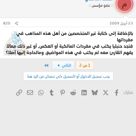
م
:: عضو مؤسس ::
23 أبريل 2009
#20
بالإضافة إلى كتابة غير المتخصصين من أهل هذه المذاهب في
مفرداتها
فتجد حنبليا يكتب في مفردات المالكية أو العكس, أو غير ذلك ممالا
يفهم القارئ معه لم يكتب في هذه المواضيع, ومالحاجة إليها أصلا؟
الاخير
1 من 2
التالي
يجب تسجيل الدخول أو التسجيل كي تتمكن من الرد هنا.
X
فيسبوك
Bluesky
LinkedIn
Reddit
Pinterest
Tumblr
WhatsApp
الرابط
البريد الإلكتروني
شارك: