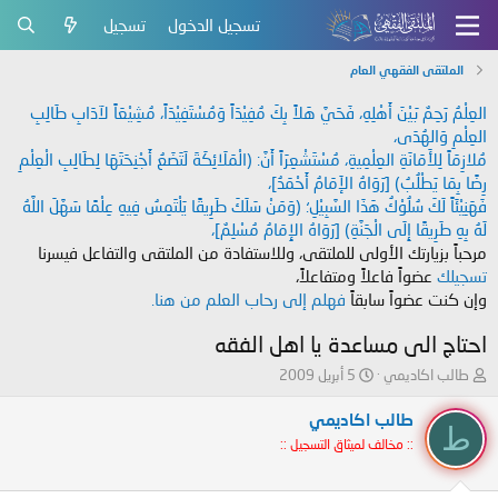
تسجيل الدخول
تسجيل
الملتقى الفقهي العام
العِلْمُ رَحِمٌ بَيْنَ أَهْلِهِ، فَحَيَّ هَلاً بِكَ مُفِيْدَاً وَمُسْتَفِيْدَاً، مُشِيْعَاً لآدَابِ طَالِبِ
العِلْمِ وَالهُدَى،
مُلازِمَاً لِلأَمَانَةِ العِلْمِيةِ، مُسْتَشْعِرَاً أَنَّ: (الْمَلَائِكَةَ لَتَضَعُ أَجْنِحَتَهَا لِطَالِبِ الْعِلْمِ
رِضًا بِمَا يَطْلُبُ) [رَوَاهُ الإَمَامُ أَحْمَدُ]،
فَهَنِيْئَاً لَكَ سُلُوْكُ هَذَا السَّبِيْلِ؛ (وَمَنْ سَلَكَ طَرِيقًا يَلْتَمِسُ فِيهِ عِلْمًا سَهَّلَ اللَّهُ
لَهُ بِهِ طَرِيقًا إِلَى الْجَنَّةِ) [رَوَاهُ الإِمَامُ مُسْلِمٌ]،
مرحباً بزيارتك الأولى للملتقى، وللاستفادة من الملتقى والتفاعل فيسرنا
تسجيلك
عضواً فاعلاً ومتفاعلاً،
وإن كنت عضواً سابقاً
فهلم إلى رحاب العلم من هنا.
احتاج الى مساعدة يا اهل الفقه
ب
ت
طالب اكاديمي
5 أبريل 2009
ا
ا
د
ر
طالب اكاديمي
ط
ئ
ي
:: مخالف لميثاق التسجيل ::
ا
خ
ل
ا
م
ل