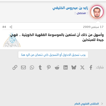
زايد بن عيدروس الخليفي
:: متخصص ::
17 سبتمبر 2009
#4
وأسهل من ذلك أن تستعين بالموسوعة الفقهية الكويتية .. فهي
جيدة للمبتدئين
يجب تسجيل الدخول أو التسجيل كي تتمكن من الرد هنا.
X
فيسبوك
Bluesky
LinkedIn
Reddit
Pinterest
Tumblr
WhatsApp
الرابط
البريد الإلكتروني
شارك:
الملتقى الفقهي العام