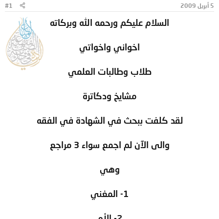
5 أبريل 2009
#1
و
ب
ض
د
السلام عليكم ورحمه الله وبركاته
و
ء
ع
اخواني واخواتي
طلاب وطالبات العلمي
مشايخ ودكاترة
لقد كلفت ببحث في الشهادة في الفقه
والى الآن لم اجمع سواء 3 مراجع
وهي
1- المغني
2- الأم