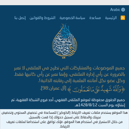
Arabic
الرئيسية
مساعدة
سياسة الخصوصية
الشروط والقوانين
إتصل بنا
R
S
S
جميع الموضوعات والمشاركات التي تطرح في الملتقى لا تعبر
بالضرورة عن رأي إدارة الملتقى، وإنما تعبر عن رأي كاتبها فقط.
وكل عضو نكل أمانته العلمية إلى رقابته الذاتية!.
[آل عمران:98].
جميع الحقوق محفوظة لموقع الملتقى الفقهي, أحد فروع الشبكة الفقهية، تم
إنشاؤه يوم السبت 1428/8/12هـ
هذا الموقع يستخدم ملفات تعريف الارتباط (الكوكيز ) للمساعدة في تخصيص المحتوى وتخصيص
تجربتك والحفاظ على تسجيل دخولك إذا قمت بالتسجيل.
من خلال الاستمرار في استخدام هذا الموقع، فإنك توافق على استخدامنا لملفات تعريف
الارتباط.