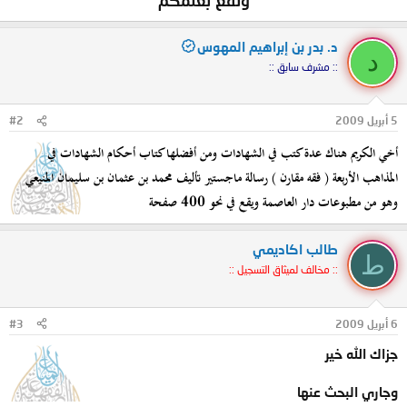
د. بدر بن إبراهيم المهوس
د
:: مشرف سابق ::
5 أبريل 2009
#2
أخي الكريم هناك عدة كتب في الشهادات ومن أفضلها كتاب أحكام الشهادات في
المذاهب الأربعة ( فقه مقارن ) رسالة ماجستير تأليف محمد بن عثمان بن سليمان المنيعي
وهو من مطبوعات دار العاصمة ويقع في نحو 400 صفحة
طالب اكاديمي
ط
:: مخالف لميثاق التسجيل ::
6 أبريل 2009
#3
جزاك الله خير
وجاري البحث عنها