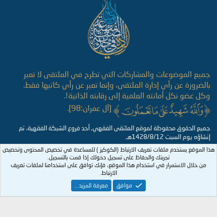
S
جميع الموضوعات والمشاركات التي تطرح في الملتقى لا تعبر
بالضرورة عن رأي إدارة الملتقى، وإنما تعبر عن رأي كاتبها فقط.
وكل عضو نكل أمانته العلمية إلى رقابته الذاتية!.
[آل عمران:98].
جميع الحقوق محفوظة لموقع الملتقى الفقهي, أحد فروع الشبكة الفقهية، تم
إنشاؤه يوم السبت 1428/8/12هـ
هذا الموقع يستخدم ملفات تعريف الارتباط (الكوكيز ) للمساعدة في تخصيص المحتوى وتخصيص
تجربتك والحفاظ على تسجيل دخولك إذا قمت بالتسجيل.
من خلال الاستمرار في استخدام هذا الموقع، فإنك توافق على استخدامنا لملفات تعريف
الارتباط.
موافق
معرفة المزيد...