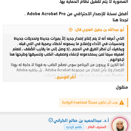
المصورة لا يتم تفعيل نظام الحماية بها.
أفضل نسخة للإصدار الاحترافي من Adobe Acrobat Pro .
تجدنا هنا
أبو عبدالله بن جفيل العنزي قال:
الذي أعرفه أنه لا يتم إنتاج إصدار جديد إلاّ بميزات جديدة وتحديثات جديدة
وتحسينات في الأداء وإصلاح ما يسمونه أخطاء برمجية في التي قبله .
ويكفيك أن تنظر الفرق في الحجم ـ إذ وصل إلى ما يقارب الضِّعْف ـ لتعلم
أهميته سيما لمن يستخدمونه لإنشاء وتصفيف الكتب وتنسيقها وطرحها هنا
لإخوانهم .
أما الذين لا يريدون من البرنامج سوى تصفّح الكتب به فهذا لا حاجة له بهذا
الإصدار ولا بأيّ إصدار من مجموعة Adobe Acrobat ، بل يكفيه Adobe
Reader وهو بحجم لا يزيد على 30 ميجابايت ومجاني .
أنقر للتوسيع...
أما هذه المنتجات ـ أعني منتجات Adobe Acrobat Pro ـ فيحتاجها بالأصل من
كان يقوم بتصوير الكتب ورفعها ، أو من يقوم بإجراء تعديلات على كتب نزّلها
منقول
من الإنترنت .
فمثلاً لا حصرًا :
1 ـ جعل الكتاب المصور بصفحتين مزدوجتين معروضًا بصفحة مفردة .
يجب أن تكون مسجلاً لمشاهدة الروابط
2 ـ تقليم أطراف الصفحات السوداء الناشئة عن سوء التصوير .
3 ـ توضيح صور الكتب ذات التصوير ضعيف الدّقّة .
4 ـ تقليل حجم الكتب المصورة بدون فقدان شيء من جودتها .
أ.د. عبدالحميد بن صالح الكراني
5 ـ التحكم الكامل بالكتاب بكل الإمكانيات المتاحة من إكمال نقصٍ فيه
:: المشرف العام ::
طاقم الإدارة
وإدراج صفحات ناقصة أو حذف صفحات زائدة أو إعادة ترتيب للصفحات غير