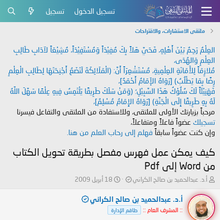
تسجيل الدخول
تسجيل
ملتقى الاستشارات، والاقتراحات
العِلْمُ رَحِمٌ بَيْنَ أَهْلِهِ، فَحَيَّ هَلاً بِكَ مُفِيْدَاً وَمُسْتَفِيْدَاً، مُشِيْعَاً لآدَابِ طَالِبِ
العِلْمِ وَالهُدَى،
مُلازِمَاً لِلأَمَانَةِ العِلْمِيةِ، مُسْتَشْعِرَاً أَنَّ: (الْمَلَائِكَةَ لَتَضَعُ أَجْنِحَتَهَا لِطَالِبِ الْعِلْمِ
رِضًا بِمَا يَطْلُبُ) [رَوَاهُ الإَمَامُ أَحْمَدُ]،
فَهَنِيْئَاً لَكَ سُلُوْكُ هَذَا السَّبِيْلِ؛ (وَمَنْ سَلَكَ طَرِيقًا يَلْتَمِسُ فِيهِ عِلْمًا سَهَّلَ اللَّهُ
لَهُ بِهِ طَرِيقًا إِلَى الْجَنَّةِ) [رَوَاهُ الإِمَامُ مُسْلِمٌ]،
مرحباً بزيارتك الأولى للملتقى، وللاستفادة من الملتقى والتفاعل فيسرنا
تسجيلك
عضواً فاعلاً ومتفاعلاً،
وإن كنت عضواً سابقاً
فهلم إلى رحاب العلم من هنا.
كيف يمكن عمل فهرس مفصل بطريقة تحويل الكتاب
من Word إلى Pdf
ب
ت
أ.د. عبدالحميد بن صالح الكراني
18 أبريل 2009
ا
ا
د
ر
أ.د. عبدالحميد بن صالح الكراني
ئ
ي
:: المشرف العام ::
طاقم الإدارة
ا
خ