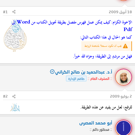
ل
ا
م
ل
18 أبريل 2009
#1
و
ب
ض
د
الإخوة الكرام: كيف يمكن عمل فهرس مفصل بطريقة تحويل الكتاب من Word إلى
و
ء
Pdf
ع
كما هو الحال في هذا الكتاب التالي:
يجب أن تكون مسجلاً لمشاهدة الروابط
فهل من مرشدٍ إلى الطريقة؛ وجزاه الله خيراً.
أ.د. عبدالحميد بن صالح الكراني
:: المشرف العام ::
طاقم الإدارة
2 يوليو 2009
#2
للرفع؛ لعل من يفيد عن هذه الطريقة.
أبو محمد المصرى
أ
:: محظور دائم ::