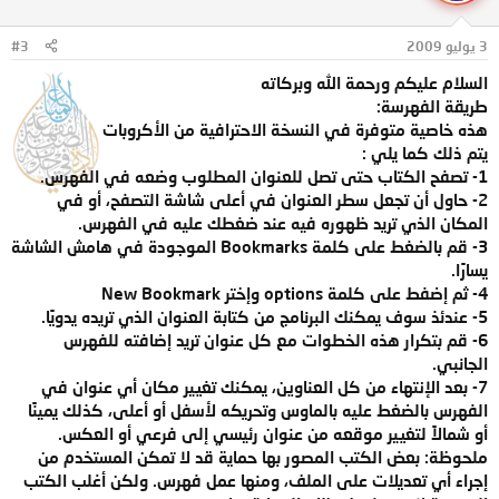
3 يوليو 2009
#3
السلام عليكم ورحمة الله وبركاته
طريقة الفهرسة:
هذه خاصية متوفرة في النسخة الاحترافية من الأكروبات
يتم ذلك كما يلي :
1- تصفح الكتاب حتى تصل للعنوان المطلوب وضعه في الفهرس.
2- حاول أن تجعل سطر العنوان في أعلى شاشة التصفح، أو في
المكان الذي تريد ظهوره فيه عند ضغطك عليه في الفهرس.
3- قم بالضغط على كلمة Bookmarks الموجودة في هامش الشاشة
يسارًا.
4- ثم إضفط على كلمة options وإختر New Bookmark
5- عندئذ سوف يمكنك البرنامج من كتابة العنوان الذي تريده يدويًا.
6- قم بتكرار هذه الخطوات مع كل عنوان تريد إضافته للفهرس
الجانبي.
7- بعد الإنتهاء من كل العناوين، يمكنك تغيير مكان أي عنوان في
الفهرس بالضغط عليه بالماوس وتحريكه لأسفل أو أعلى، كذلك يمينًا
أو شمالاً لتغيير موقعه من عنوان رئيسي إلى فرعي أو العكس.
ملحوظة: بعض الكتب المصور بها حماية قد لا تمكن المستخدم من
إجراء أي تعديلات على الملف، ومنها عمل فهرس. ولكن أغلب الكتب