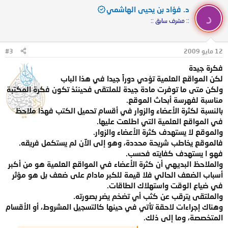
د. فؤاد بن يحيى الهاشمي
د
:: مشرف سابق ::
12 مايو 2009
#3
فكرة جيدة
لكن المواقع العلمية تؤدي دوراً جيدا في هذا الباب
ولكن متى ما توفرت مادة جيدة للملتقى فحينئذ تكون فكرة المكتبة
مناسبة لفهرسة أبحاث الموقع.
بالنسبة لكثرة الأعضاء والزوار في أقسام تحميل الكتب فهذا ملاحظ
في المواقع العلمية التي اطلعت عليها.
والموقع لا يستهدف كثرة الأعضاء والزوار.
فالموقع يخاطب شريحة محددة، وهو إلى الآن لم يستكمل فريقه.
فهو ا يستهدف كفايته فحسب.
والملاحظ البديهي أن كثرة الأعضاء في المواقع العلمية هو من أكبر
أسباب الضعف الحالي فلا قيمة للكبر مادام على ضعف بل هو مؤثر
في ضياع الوقت واستهلاك الطاقات.
والملتقى يترقب عن كثب أي تضخم يضر بصورته.
وهناك إجراءات لاحقة تأتي في حينها كالتسجيل المشروط، أو الأقسام
المتخصصة، وما إلى ذلك.