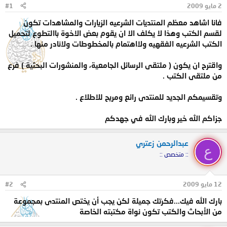
2 مايو 2009
#1
و
ب
ض
د
فانا اشاهد معظم المنتديات الشرعيه الزيارات والمشاهدات تكون
و
ء
لقسم الكتب وهذا لا يكلف الا ان يقوم بعض الاخوة باالتطوع لتحميل
ع
الكتب الشرعيه الفقهيه ولااهتمام بالمخطوطات ولانادر منها .
واقترح ان يكون ( ملتقى الرسائل الجامعية، والمنشورات البحثية ) فرع
من ملتقى الكتب .
وتقسيمكم الجديد للمنتدى رائع ومريح للاطلاع .
جزاكم الله خير وبارك الله في جهدكم
عبدالرحمن زعتري
ع
:: متخصص ::
12 مايو 2009
#2
بارك الله فيك...فكرتك جميلة لكن يجب أن يختص المنتدى بمجموعة
من الأبحاث والكتب تكون نواة مكتبته الخاصة