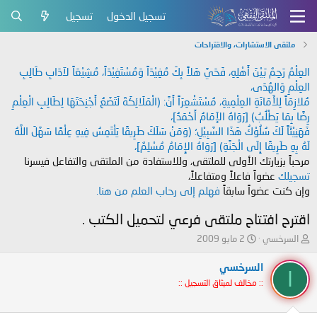
تسجيل الدخول
تسجيل
ملتقى الاستشارات، والاقتراحات
العِلْمُ رَحِمٌ بَيْنَ أَهْلِهِ، فَحَيَّ هَلاً بِكَ مُفِيْدَاً وَمُسْتَفِيْدَاً، مُشِيْعَاً لآدَابِ طَالِبِ
العِلْمِ وَالهُدَى،
مُلازِمَاً لِلأَمَانَةِ العِلْمِيةِ، مُسْتَشْعِرَاً أَنَّ: (الْمَلَائِكَةَ لَتَضَعُ أَجْنِحَتَهَا لِطَالِبِ الْعِلْمِ
رِضًا بِمَا يَطْلُبُ) [رَوَاهُ الإَمَامُ أَحْمَدُ]،
فَهَنِيْئَاً لَكَ سُلُوْكُ هَذَا السَّبِيْلِ؛ (وَمَنْ سَلَكَ طَرِيقًا يَلْتَمِسُ فِيهِ عِلْمًا سَهَّلَ اللَّهُ
لَهُ بِهِ طَرِيقًا إِلَى الْجَنَّةِ) [رَوَاهُ الإِمَامُ مُسْلِمٌ]،
مرحباً بزيارتك الأولى للملتقى، وللاستفادة من الملتقى والتفاعل فيسرنا
تسجيلك
عضواً فاعلاً ومتفاعلاً،
وإن كنت عضواً سابقاً
فهلم إلى رحاب العلم من هنا.
اقترح افتتاح ملتقى فرعي لتحميل الكتب .
ب
ت
السرخسي
2 مايو 2009
ا
ا
د
ر
السرخسي
ا
ئ
ي
:: مخالف لميثاق التسجيل ::
ا
خ
ل
ا
م
ل