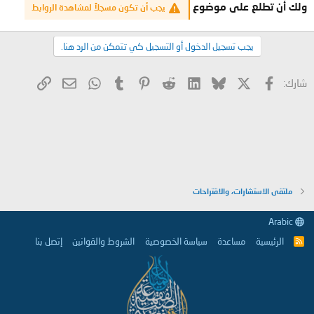
ولك أن تطلع على موضوع
يجب أن تكون مسجلاً لمشاهدة الروابط
يجب تسجيل الدخول أو التسجيل كي تتمكن من الرد هنا.
X
فيسبوك
Bluesky
LinkedIn
Reddit
Pinterest
Tumblr
WhatsApp
الرابط
البريد الإلكتروني
شارك:
ملتقى الاستشارات، والاقتراحات
Arabic
الرئيسية
مساعدة
سياسة الخصوصية
الشروط والقوانين
إتصل بنا
R
S
S