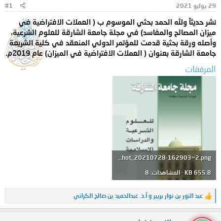
29 يوليو 2021
#1
و
ب
ض
د
نشر حديثاً ولله الحمد بحثي الموسوم ب ( العملات الافتراضية في
و
ء
ميزان المصالح والمفاسد) في مجلة جامعة الشارقة للعلوم الشرعية،
ع
وأصله ورقة بحثية قدمت للمؤتمر الدولي المنعقد في كلية الشريعة
جامعة الشارقة بعنوان ( العملات الافتراضية في الميزان) عام 2019م.
المرفقات
Screenshot_20210728-162903~2.png
655.8 KB · المشاهدات: 8
عبد النور بن نوار بريبر
و
أ.د. عبدالحميد بن صالح الكراني
ا
ل
ت