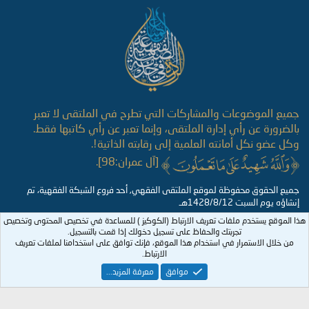
S
S
جميع الموضوعات والمشاركات التي تطرح في الملتقى لا تعبر
بالضرورة عن رأي إدارة الملتقى، وإنما تعبر عن رأي كاتبها فقط.
وكل عضو نكل أمانته العلمية إلى رقابته الذاتية!.
[آل عمران:98].
جميع الحقوق محفوظة لموقع الملتقى الفقهي, أحد فروع الشبكة الفقهية، تم
إنشاؤه يوم السبت 1428/8/12هـ
هذا الموقع يستخدم ملفات تعريف الارتباط (الكوكيز ) للمساعدة في تخصيص المحتوى وتخصيص
تجربتك والحفاظ على تسجيل دخولك إذا قمت بالتسجيل.
من خلال الاستمرار في استخدام هذا الموقع، فإنك توافق على استخدامنا لملفات تعريف
الارتباط.
موافق
معرفة المزيد...