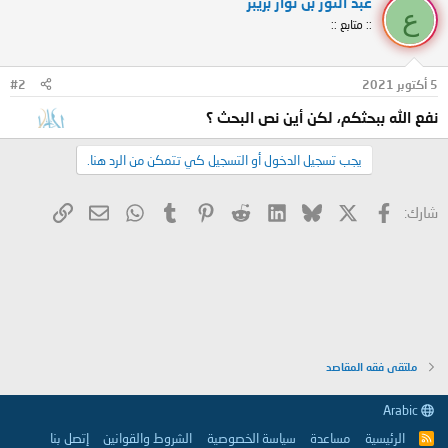
عبد النور بن نوار بريبر
ف
ع
ا
:: متابع ::
ع
ل
ا
ت
5 أكتوبر 2021
#2
:
نفع الله ببحثكم، لكن أين نص البحث ؟
يجب تسجيل الدخول أو التسجيل كي تتمكن من الرد هنا.
X
فيسبوك
Bluesky
LinkedIn
Reddit
Pinterest
Tumblr
WhatsApp
الرابط
البريد الإلكتروني
شارك:
ملتقى فقه المقاصد
Arabic
الرئيسية
مساعدة
سياسة الخصوصية
الشروط والقوانين
إتصل بنا
R