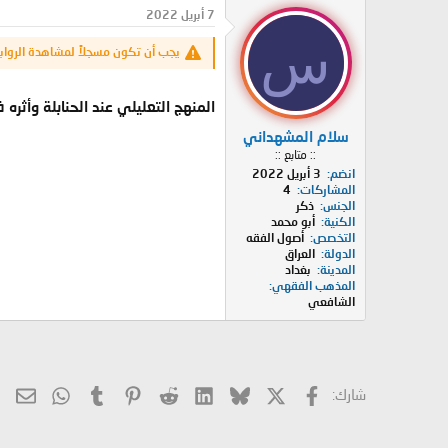
د
ر
7 أبريل 2022
ئ
ي
س
ا
خ
يجب أن تكون مسجلاً لمشاهدة الرواب
ل
ا
م
ل
و
ب
المنهج التعليلي عند الحنابلة وأثر
ض
د
سلام المشهداني
و
ء
:: متابع ::
ع
انضم
3 أبريل 2022
المشاركات
4
الجنس
ذكر
الكنية
أبو محمد
التخصص
أصول الفقه
الدولة
العراق
المدينة
بغداد
المذهب الفقهي
الشافعي
X
فيسبوك
Bluesky
LinkedIn
Reddit
Pinterest
Tumblr
hatsApp
الب
شارك: