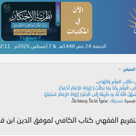
الجمعة 24 صفر 1448هـ & 7 أغسطس 2026م
:52:11
لحنبلي
دَابِ طَالِبِ العِلْمِ وَالهُدَى،
طَالِبِ الْعِلْمِ رِضًا بِمَا يَطْلُبُ) [رَوَاهُ الإَمَامُ أَحْمَدُ]،
هَّلَ اللَّهُ لَهُ بِهِ طَرِيقًا إِلَى الْجَنَّةِ) [رَوَاهُ الإِمَامُ مُسْلِمٌ]،
 فيسرنا
تسجيلك
عضواً فاعلاً ومتفاعلاً،
 التفريع الفقهي كتاب الكافي لموفق الدين ابن ق