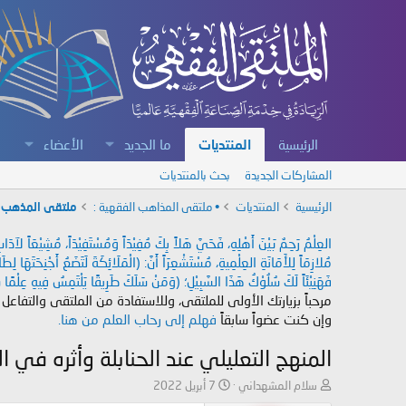
الرئيسية
المنتديات
ما الجديد
الأعضاء
المشاركات الجديدة
بحث بالمنتديات
الرئيسية
المنتديات
• ملتقى المذاهب الفقهية :
ملتقى المذهب ا
العِلْمُ رَحِمٌ بَيْنَ أَهْلِهِ، فَحَيَّ هَلاً بِكَ مُفِيْدَاً وَمُسْتَفِيْدَاً، مُشِيْعَاً لآ
مُلازِمَاً لِلأَمَانَةِ العِلْمِيةِ، مُسْتَشْعِرَاً أَنَّ: (الْمَلَائِكَةَ لَتَضَعُ أَجْنِحَتَهَا لِ
فَهَنِيْئَاً لَكَ سُلُوْكُ هَذَا السَّبِيْلِ؛ (وَمَنْ سَلَكَ طَرِيقًا يَلْتَمِسُ فِيهِ عِلْمًا سَ
مرحباً بزيارتك الأولى للملتقى، وللاستفادة من الملتقى والتفاعل
وإن كنت عضواً سابقاً
فهلم إلى رحاب العلم من هنا.
المنهج التعليلي عند الحنابلة وأثره في
ب
ت
سلام المشهداني
7 أبريل 2022
ا
ا