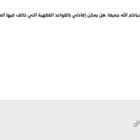
ياكم الله جميعا، هل يمكن إفادتي بالقواعد الفقهية التي خالف فيها المالك
W
الرابط
ريد الإلكتروني