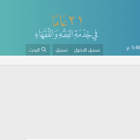
3: م
تسجيل الدخول
تسجيل
البحث