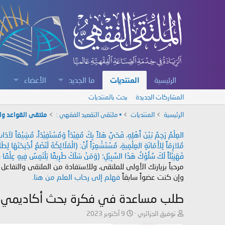
الرئيسية
المنتديات
ما الجديد
الأعضاء
المشاركات الجديدة
بحث بالمنتديات
الرئيسية
المنتديات
• ملتقى التقعيد الفقهي :
ملتقى القواعد وا
العِلْمُ رَحِمٌ بَيْنَ أَهْلِهِ، فَحَيَّ هَلاً بِكَ مُفِيْدَاً وَمُسْتَفِيْدَاً، مُشِيْعَاً لآ
مُلازِمَاً لِلأَمَانَةِ العِلْمِيةِ، مُسْتَشْعِرَاً أَنَّ: (الْمَلَائِكَةَ لَتَضَعُ أَجْنِحَتَهَا لِ
فَهَنِيْئَاً لَكَ سُلُوْكُ هَذَا السَّبِيْلِ؛ (وَمَنْ سَلَكَ طَرِيقًا يَلْتَمِسُ فِيهِ عِلْمًا سَ
مرحباً بزيارتك الأولى للملتقى، وللاستفادة من الملتقى والتفاعل
وإن كنت عضواً سابقاً
فهلم إلى رحاب العلم من هنا.
طلب مساعدة في فكرة بحث أكاديمي
ب
ت
توفيق الجزائري
9 أكتوبر 2023
ا
ا