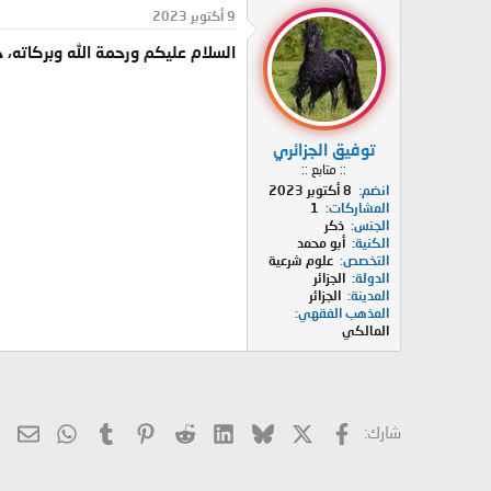
د
ر
9 أكتوبر 2023
ئ
ي
السلام عليكم ورحمة الله وبركاته، ح
ا
خ
ل
ا
م
ل
و
ب
ض
د
توفيق الجزائري
و
ء
:: متابع ::
ع
انضم
8 أكتوبر 2023
المشاركات
1
الجنس
ذكر
الكنية
أبو محمد
التخصص
علوم شرعية
الدولة
الجزائر
المدينة
الجزائر
المذهب الفقهي
المالكي
X
فيسبوك
Bluesky
LinkedIn
Reddit
Pinterest
Tumblr
hatsApp
الب
شارك: