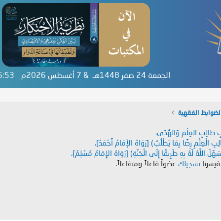
الجمعة 24 صفر 1448هـ & 7 أغسطس 2026م
46:53
لضوابط الفقهية
دَابِ طَالِبِ العِلْمِ وَالهُدَى،
طَالِبِ الْعِلْمِ رِضًا بِمَا يَطْلُبُ) [رَوَاهُ الإَمَامُ أَحْمَدُ]،
هَّلَ اللَّهُ لَهُ بِهِ طَرِيقًا إِلَى الْجَنَّةِ) [رَوَاهُ الإِمَامُ مُسْلِمٌ]،
 فيسرنا
تسجيلك
عضواً فاعلاً ومتفاعلاً،