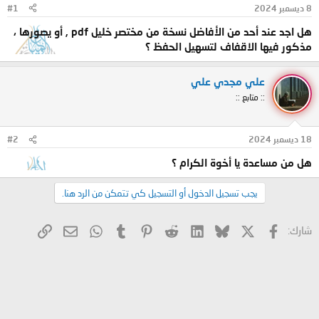
8 ديسمبر 2024
#1
و
ب
ض
د
هل اجد عند أحد من الأفاضل نسخة من مختصر خليل pdf , أو يصورها ،
و
ء
مذكور فيها الاقفاف لتسهيل الحفظ ؟
ع
علي مجدي علي
:: متابع ::
18 ديسمبر 2024
#2
هل من مساعدة يا أخوة الكرام ؟
يجب تسجيل الدخول أو التسجيل كي تتمكن من الرد هنا.
X
فيسبوك
Bluesky
LinkedIn
Reddit
Pinterest
Tumblr
WhatsApp
الرابط
البريد الإلكتروني
شارك: