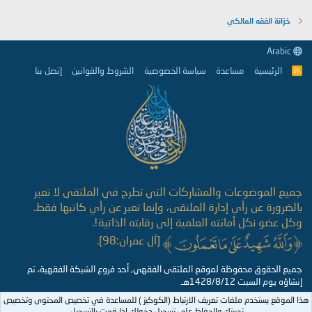
خزانة الفقه المالكي
Arabic
الرئيسية
مساعدة
سياسة الخصوصية
الشروط والقوانين
إتصل بنا
R
S
S
جميع الموضوعات والمشاركات التي تطرح في الملتقى لا تعبر
بالضرورة عن رأي إدارة الملتقى، وإنما تعبر عن رأي كاتبها فقط.
وكل عضو نكل أمانته العلمية إلى رقابته الذاتية!.
[آل عمران:98].
جميع الحقوق محفوظة لموقع الملتقى الفقهي, أحد فروع الشبكة الفقهية، تم
إنشاؤه يوم السبت 1428/8/12هـ
هذا الموقع يستخدم ملفات تعريف الارتباط (الكوكيز ) للمساعدة في تخصيص المحتوى وتخصيص
تجربتك والحفاظ على تسجيل دخولك إذا قمت بالتسجيل.