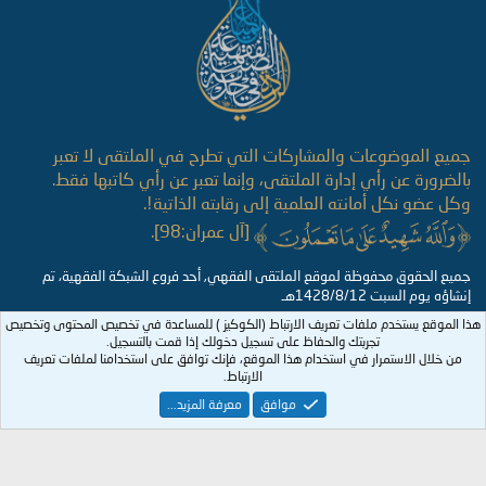
جميع الموضوعات والمشاركات التي تطرح في الملتقى لا تعبر
بالضرورة عن رأي إدارة الملتقى، وإنما تعبر عن رأي كاتبها فقط.
وكل عضو نكل أمانته العلمية إلى رقابته الذاتية!.
[آل عمران:98].
جميع الحقوق محفوظة لموقع الملتقى الفقهي, أحد فروع الشبكة الفقهية، تم
إنشاؤه يوم السبت 1428/8/12هـ
هذا الموقع يستخدم ملفات تعريف الارتباط (الكوكيز ) للمساعدة في تخصيص المحتوى وتخصيص
تجربتك والحفاظ على تسجيل دخولك إذا قمت بالتسجيل.
من خلال الاستمرار في استخدام هذا الموقع، فإنك توافق على استخدامنا لملفات تعريف
الارتباط.
موافق
معرفة المزيد...