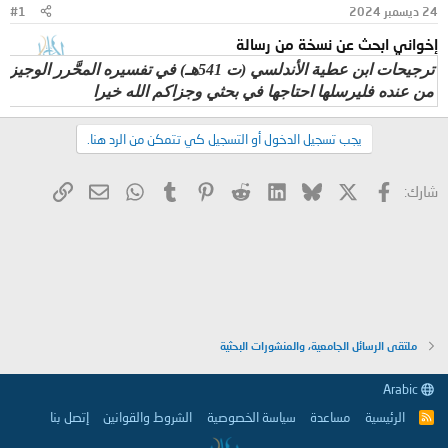
24 ديسمبر 2024
#1
و
ب
ض
د
إخواني ابحث عن نسخة من رسالة
و
ء
ع
ترجيحات ابن عطية الأندلسي (ت 541هـ) في تفسيره المحَّرر الوجيز سورة (الزمر – غافر – فصِّلت) "عرضاً ودراسة​
من عنده فليرسلها احتاجها في بحثي وجزاكم الله خيرا
يجب تسجيل الدخول أو التسجيل كي تتمكن من الرد هنا.
X
فيسبوك
Bluesky
LinkedIn
Reddit
Pinterest
Tumblr
WhatsApp
الرابط
البريد الإلكتروني
شارك:
ملتقى الرسائل الجامعية، والمنشورات البحثية
Arabic
الرئيسية
مساعدة
سياسة الخصوصية
الشروط والقوانين
إتصل بنا
R
S
S