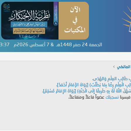
الجمعة 24 صفر 1448هـ & 7 أغسطس 2026م
:33:38
المالكي
دَابِ طَالِبِ العِلْمِ وَالهُدَى،
طَالِبِ الْعِلْمِ رِضًا بِمَا يَطْلُبُ) [رَوَاهُ الإَمَامُ أَحْمَدُ]،
هَّلَ اللَّهُ لَهُ بِهِ طَرِيقًا إِلَى الْجَنَّةِ) [رَوَاهُ الإِمَامُ مُسْلِمٌ]،
 فيسرنا
تسجيلك
عضواً فاعلاً ومتفاعلاً،