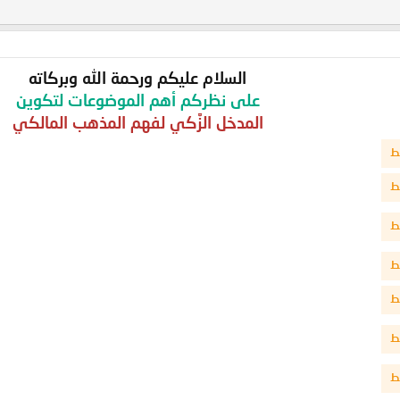
السلام عليكم ورحمة الله وبركاته
على نظركم أهم الموضوعات لتكوين
المدخل الزَّكي لفهم المذهب المالكي
ط
ط
ط
ط
ط
ط
ط