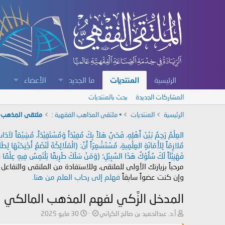
الرئيسية
المنتديات
ما الجديد
الأعضاء
المشاركات الجديدة
بحث بالمنتديات
الرئيسية
المنتديات
• ملتقى المذاهب الفقهية :
ملتقى المذهب 
العِلْمُ رَحِمٌ بَيْنَ أَهْلِهِ، فَحَيَّ هَلاً بِكَ مُفِيْدَاً وَمُسْتَفِيْدَاً، مُشِيْعَاً لآ
مُلازِمَاً لِلأَمَانَةِ العِلْمِيةِ، مُسْتَشْعِرَاً أَنَّ: (الْمَلَائِكَةَ لَتَضَعُ أَجْنِحَتَهَا لِ
فَهَنِيْئَاً لَكَ سُلُوْكُ هَذَا السَّبِيْلِ؛ (وَمَنْ سَلَكَ طَرِيقًا يَلْتَمِسُ فِيهِ عِلْمًا سَ
مرحباً بزيارتك الأولى للملتقى، وللاستفادة من الملتقى والتفاعل
وإن كنت عضواً سابقاً
فهلم إلى رحاب العلم من هنا.
المدخل الزَّكي لفهم المذهب المالكي
ب
ت
أ.د. عبدالحميد بن صالح الكراني
30 مايو 2025
ا
ا